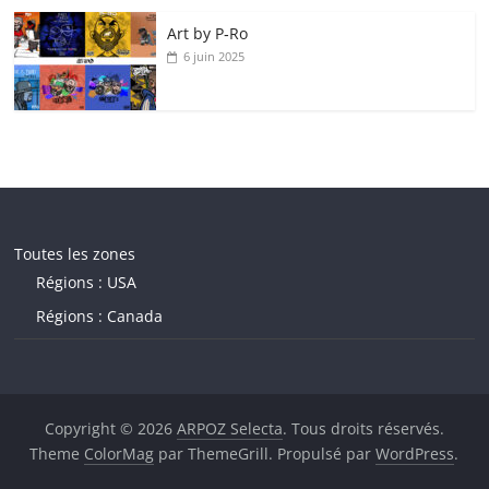
Art by P‑Ro
6 juin 2025
Toutes les zones
Régions : USA
Régions : Canada
Copyright © 2026
ARPOZ Selecta
. Tous droits réservés.
Theme
ColorMag
par ThemeGrill. Propulsé par
WordPress
.