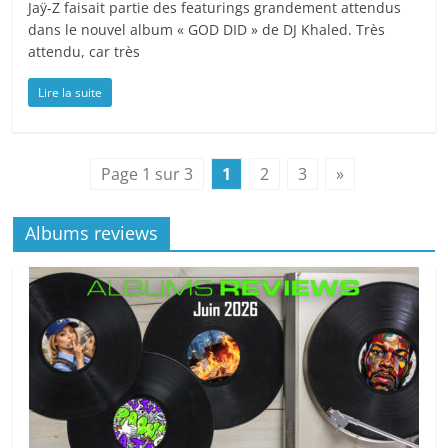
Jaÿ-Z faisait partie des featurings grandement attendus
dans le nouvel album « GOD DID » de DJ Khaled. Très
attendu, car très
Lire la suite
Page 1 sur 3
1
2
3
»
Albums reviews