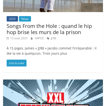
2025
News
Songs From the Hole : quand le hip
hop brise les murs de la prison
13 août 2025
ARPOZ
JJ'88
À 15 piges, James « JJ’88 » Jacobs commet l’irréparable : il
ôte la vie à quelqu’un. Trois jours plus
Lire la suite