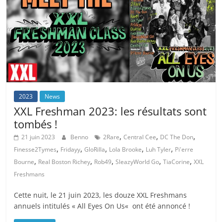
2023
News
XXL Freshman 2023: les résultats sont
tombés !
,
,
,
21 juin 2023
Benno
2Rare
Central Cee
DC The Don
,
,
,
,
,
Finesse2Tymes
Fridayy
GloRilla
Lola Brooke
Luh Tyler
Pi'erre
,
,
,
,
,
Bourne
Real Boston Richey
Rob49
SleazyWorld Go
TiaCorine
XXL
Freshmans
Cette nuit, le 21 juin 2023, les douze XXL Freshmans
annuels intitulés « All Eyes On Us« ont été annoncé !