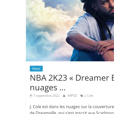
News
NBA 2K23 « Dreamer Edi
nuages …
7 septembre 2022
ARPOZ
J. Cole
J. Cole est dans les nuages ​​sur la couvertu
de Dreamville, qui s’est inscrit aux Scarbo