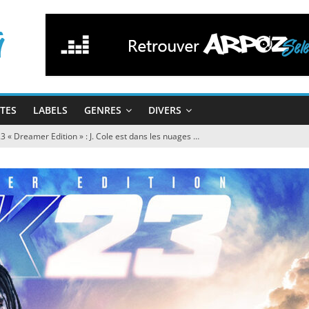
STES
LABELS
GENRES
DIVERS
 « Dreamer Edition » : J. Cole est dans les nuages …