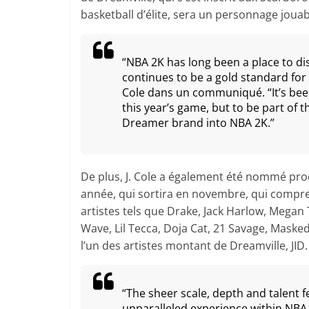
basketball d’élite, sera un personnage jouab
“NBA 2K has long been a place to d
continues to be a gold standard for s
Cole dans un communiqué. “It’s bee
this year’s game, but to be part of
Dreamer brand into NBA 2K.”
De plus, J. Cole a également été nommé prod
année, qui sortira en novembre, qui compr
artistes tels que Drake, Jack Harlow, Megan
Wave, Lil Tecca, Doja Cat, 21 Savage, Masked
l’un des artistes montant de Dreamville, JID
“The sheer scale, depth and talent 
unparalleled experience within NBA 2