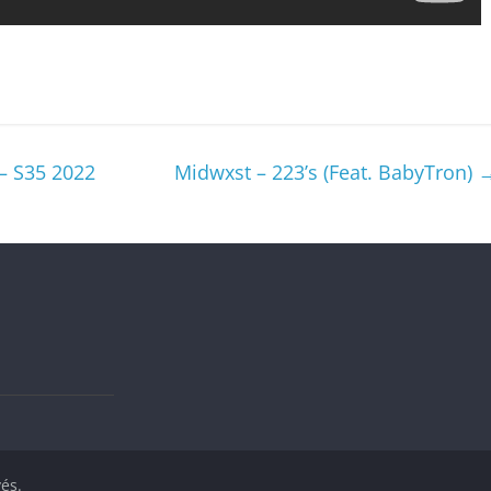
– S35 2022
Midwxst – 223’s (Feat. BabyTron)
vés.