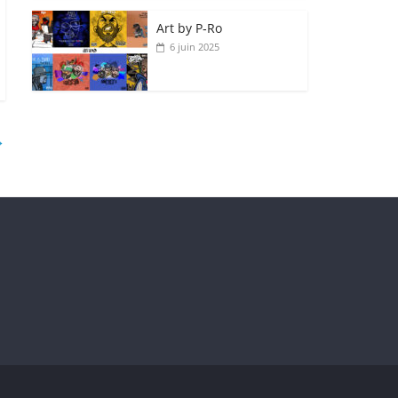
Art by P‑Ro
6 juin 2025
→