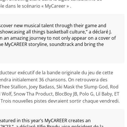
le dans le scénario « MyCareer » .
iscover new musical talent through their game and
howcasing all things basketball culture,” a déclaré J.
n an amazing journey to not only appear on a cover of
 the MyCAREER storyline, soundtrack and bring the
ucteur exécutif de la bande originale du jeu de cette
endra initialement 36 chansons. On retrouvera des
 Thee Stallion, Joey Badass, Ski Mask the Slump God, Rod
 Wolf, Snow Tha Product, BlocBoy JB, Polo G, Lil Baby, ET
. Trois nouvelles pistes devraient sortir chaque vendredi.
featured in this year’s MyCAREER creates an
K23,”, a déclaré Alfie Brody, vice-président de la