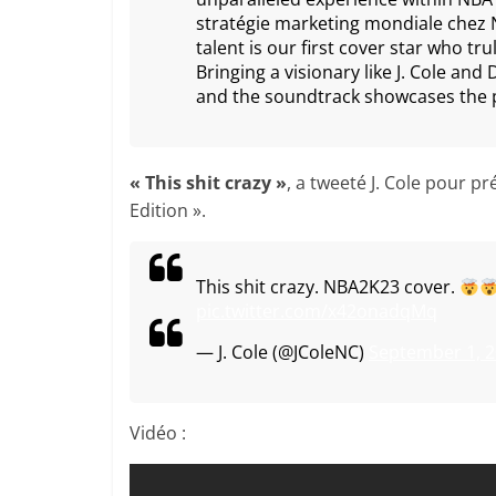
stratégie marketing mondiale chez N
talent is our first cover star who tru
Bringing a visionary like J. Cole an
and the soundtrack showcases the p
« This shit crazy »
, a tweeté J. Cole pour 
Edition ».
This shit crazy. NBA2K23 cover.
pic.twitter.com/x42onadqMq
— J. Cole (@JColeNC)
September 1, 
Vidéo :