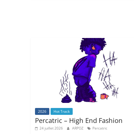
2026
Hot Track
Percatric – High End Fashion
24 juillet 2026
ARPOZ
Percatric