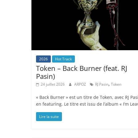
2026
Hot Track
Token – Back Burner (feat. RJ
Pasin)
,
24 juillet 2026
ARPOZ
RJ Pasin
Token
« Back Burner » est un titre de Token, avec RJ Pas
en featuring. Le titre est issu de l’album « I’m Lea
Lire la suite