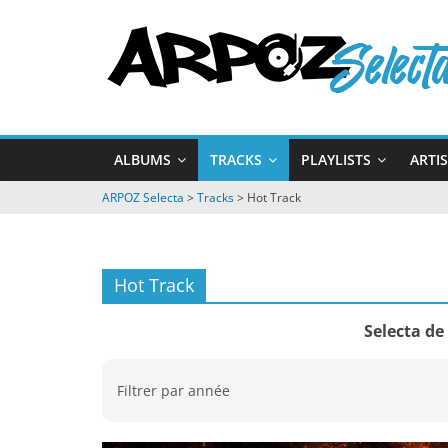
Passer
ARPOZ
au
contenu
Selecta
by
ALBUMS
TRACKS
PLAYLISTS
ARTI
ARPOZ
&
ARPOZ Selecta
>
Tracks
>
Hot Track
BENNO
Hot Track
Selecta de
Filtrer par année