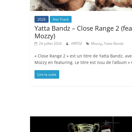
2026
Hot Track
Yatta Bandz – Close Range 2 (fea
Mozzy)
,
24 juillet 2026
ARPOZ
Mozzy
Yatta Bandz
« Close Range 2 » est un titre de Yatta Bandz, ave
Mozzy en featuring. Le titre est issu de l’album «
Lire la suite