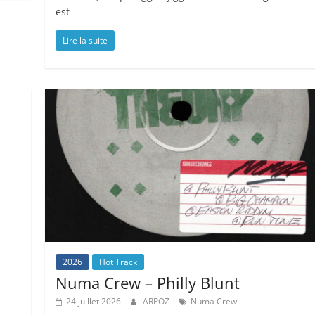
est
Lire la suite
2026
Hot Track
Numa Crew – Philly Blunt
24 juillet 2026
ARPOZ
Numa Crew