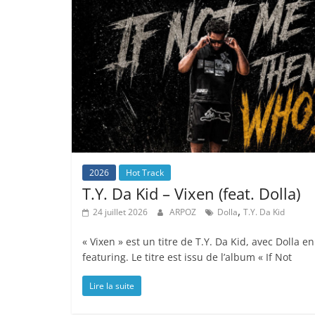
2026
Hot Track
T.Y. Da Kid – Vixen (feat. Dolla)
,
24 juillet 2026
ARPOZ
Dolla
T.Y. Da Kid
« Vixen » est un titre de T.Y. Da Kid, avec Dolla en
featuring. Le titre est issu de l’album « If Not
Lire la suite