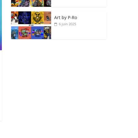
Art by P‑Ro
6 juin 2025