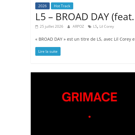
2026
Hot Track
L5 – BROAD DAY (feat. 
,
25 juillet 2026
ARPOZ
L5
Lil Corey
« BROAD DAY » est un titre de L5, avec Lil Corey e
Lire la suite