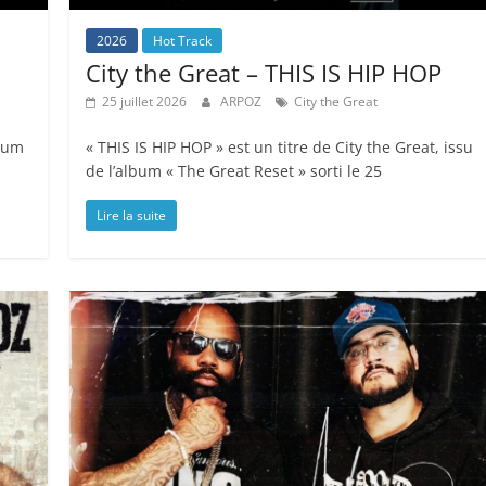
2026
Hot Track
City the Great – THIS IS HIP HOP
25 juillet 2026
ARPOZ
City the Great
lbum
« THIS IS HIP HOP » est un titre de City the Great, issu
de l’album « The Great Reset » sorti le 25
Lire la suite