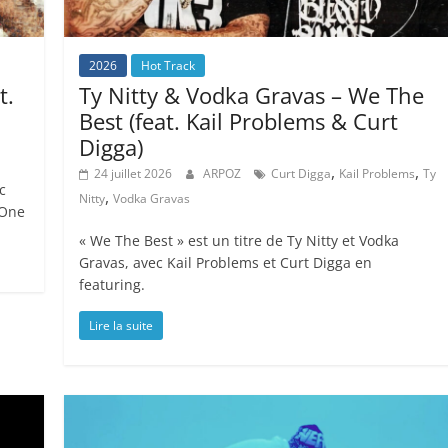
2026
Hot Track
t.
Ty Nitty & Vodka Gravas – We The
Best (feat. Kail Problems & Curt
Digga)
,
,
24 juillet 2026
ARPOZ
Curt Digga
Kail Problems
Ty
c
,
Nitty
Vodka Gravas
 One
« We The Best » est un titre de Ty Nitty et Vodka
Gravas, avec Kail Problems et Curt Digga en
featuring.
Lire la suite