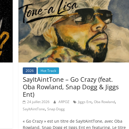
2026
Hot Track
SayItAintTone – Go Crazy (feat.
Oba Rowland, Snap Dogg & Jiggs
Ent)
,
,
24 juillet 2026
ARPOZ
Jiggs Ent
Oba Rowland
,
SayItAintTone
Snap Dogg
« Go Crazy » est un titre de SayItAintTone, avec Oba
Rowland, Snap Dogg et Jiggs Ent en featuring. Le titre