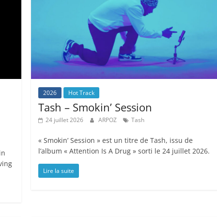
2026
Hot Track
Tash – Smokin’ Session
24 juillet 2026
ARPOZ
Tash
« Smokin’ Session » est un titre de Tash, issu de
l’album « Attention Is A Drug » sorti le 24 juillet 2026.
in
ving
Lire la suite