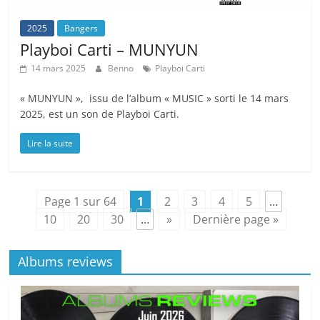
2025
Bangers
Playboi Carti – MUNYUN
14 mars 2025
Benno
Playboi Carti
« MUNYUN », issu de l’album « MUSIC » sorti le 14 mars
2025, est un son de Playboi Carti.
Lire la suite
Page 1 sur 64
1
2
3
4
5
…
10
20
30
…
»
Dernière page »
Albums reviews