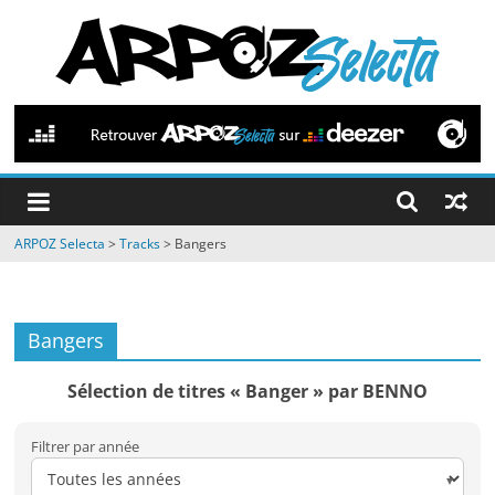
Passer
au
contenu
ARPOZ
Selecta
by
ARPOZ Selecta
>
Tracks
>
Bangers
ARPOZ
&
BENNO
Bangers
Sélection de titres « Banger » par BENNO
Filtrer par année