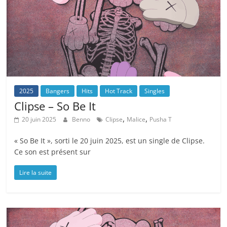
2025
Bangers
Hits
Hot Track
Singles
Clipse – So Be It
,
,
20 juin 2025
Benno
Clipse
Malice
Pusha T
« So Be It », sorti le 20 juin 2025, est un single de Clipse.
Ce son est présent sur
Lire la suite