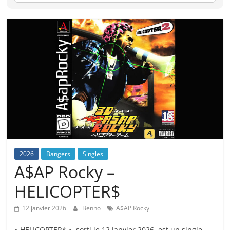
2026
Bangers
Singles
A$AP Rocky –
HELICOPTER$
12 janvier 2026
Benno
A$AP Rocky
« HELICOPTER$ », sorti le 12 janvier 2026, est un single