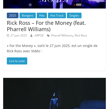
2025
Bangers
Hits
Hot Track
Singles
Rick Ross – For the Money (feat.
Pharrell Williams)
,
27 juin 2025
ARPOZ
Pharell Williams
Rick Ross
« For the Money », sorti le 27 juin 2025, est un single de
Rick Ross avec Vidéo :
Lire la suite