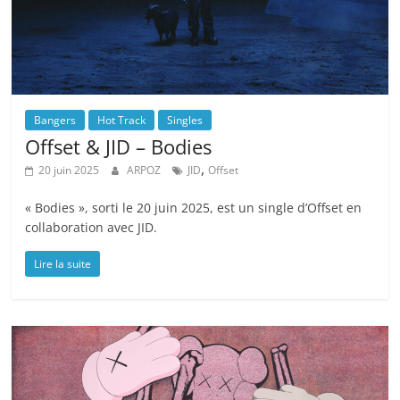
Bangers
Hot Track
Singles
Offset & JID – Bodies
,
20 juin 2025
ARPOZ
JID
Offset
« Bodies », sorti le 20 juin 2025, est un single d’Offset en
collaboration avec JID.
Lire la suite