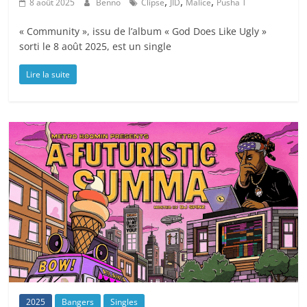
,
,
,
8 août 2025
Benno
Clipse
JID
Malice
Pusha T
« Community », issu de l’album « God Does Like Ugly »
sorti le 8 août 2025, est un single
Lire la suite
2025
Bangers
Singles