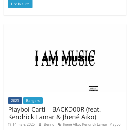
Lire la suite
2025
Bangers
Playboi Carti – BACKD00R (feat.
Kendrick Lamar & Jhené Aiko)
,
,
14 mars 2025
Benno
Jhené Aiko
Kendrick Lamar
Playboi