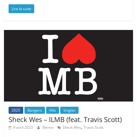
Lire la suite
2025
Bangers
Hits
Singles
Sheck Wes – ILMB (feat. Travis Scott)
,
9 avril 2025
Benno
Sheck Wes
Travis Scott