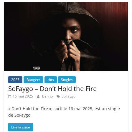
2025
Bangers
Hits
Singles
SoFaygo – Don’t Hold the Fire
16 mai 2025
Benno
SoFaygo
« Don’t Hold the Fire », sorti le 16 mai 2025, est un single
de SoFaygo.
Lire la suite