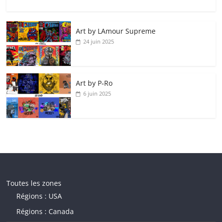
Art by LAmour Supreme
24 juin 2025
Art by P‑Ro
6 juin 2025
Toutes les zones
Régions : USA
Régions : Canada