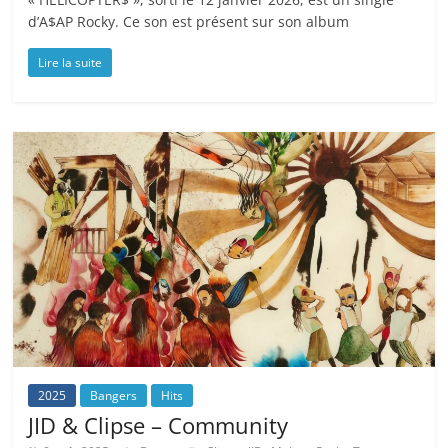
d’A$AP Rocky. Ce son est présent sur son album
Lire la suite
2025
Bangers
Hits
JID & Clipse – Community