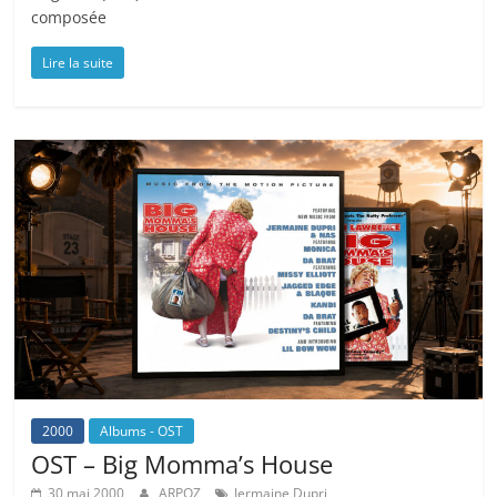
composée
Lire la suite
2000
Albums - OST
OST – Big Momma’s House
30 mai 2000
ARPOZ
Jermaine Dupri