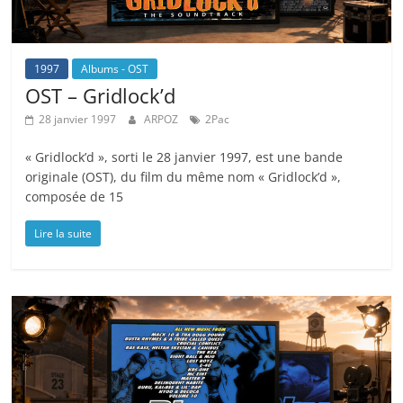
1997
Albums - OST
OST – Gridlock’d
28 janvier 1997
ARPOZ
2Pac
« Gridlock’d », sorti le 28 janvier 1997, est une bande
originale (OST), du film du même nom « Gridlock’d »,
composée de 15
Lire la suite