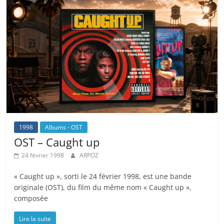
1998
Albums - OST
OST – Caught up
24 février 1998
ARPOZ
« Caught up », sorti le 24 février 1998, est une bande
originale (OST), du film du même nom « Caught up »,
composée
Lire la suite