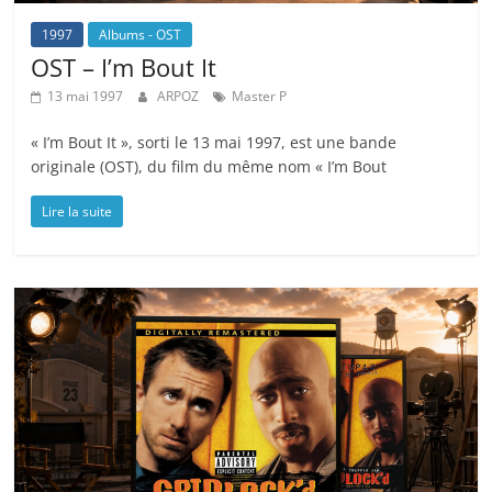
1997
Albums - OST
OST – I’m Bout It
13 mai 1997
ARPOZ
Master P
« I’m Bout It », sorti le 13 mai 1997, est une bande
originale (OST), du film du même nom « I’m Bout
Lire la suite