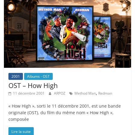
2001
Albums - OST
OST – How High
,
11 décembre 2001
ARPOZ
Method Man
Redman
« How High », sorti le 11 décembre 2001, est une bande
originale (OST), du film du même nom « How High »,
composée
Lire la suite