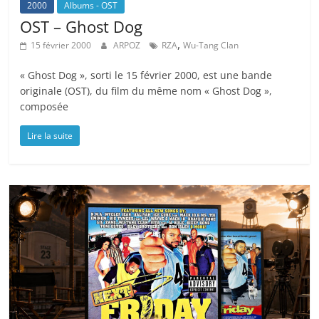
2000
Albums - OST
OST – Ghost Dog
,
15 février 2000
ARPOZ
RZA
Wu-Tang Clan
« Ghost Dog », sorti le 15 février 2000, est une bande
originale (OST), du film du même nom « Ghost Dog »,
composée
Lire la suite