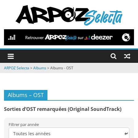
Passer
au
contenu
ARPOZ
Selecta
by
ARPOZ Selecta
>
Albums
>
Albums - OST
ARPOZ
&
BENNO
Albums – OST
Sorties d’OST remarquées (Original SoundTrack)
Filtrer par année