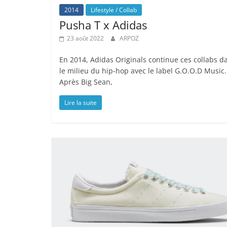
2014
Lifestyle / Collab
Pusha T x Adidas
23 août 2022
ARPOZ
En 2014, Adidas Originals continue ces collabs d
le milieu du hip-hop avec le label G.O.O.D Music.
Après Big Sean,
Lire la suite