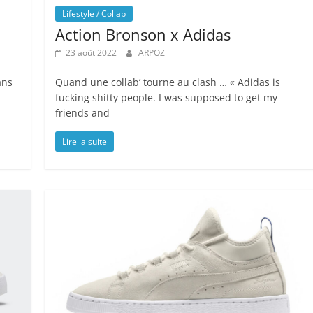
Lifestyle / Collab
Action Bronson x Adidas
23 août 2022
ARPOZ
ans
Quand une collab’ tourne au clash … « Adidas is
fucking shitty people. I was supposed to get my
friends and
Lire la suite