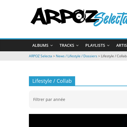
Passer
ARPOZ
au
contenu
Selecta
by
ALBUMS
TRACKS
PLAYLISTS
ARTI
ARPOZ
&
ARPOZ Selecta
>
News / Lifestyle / Dossiers
>
Lifestyle / Collab
BENNO
Lifestyle / Collab
Filtrer par année