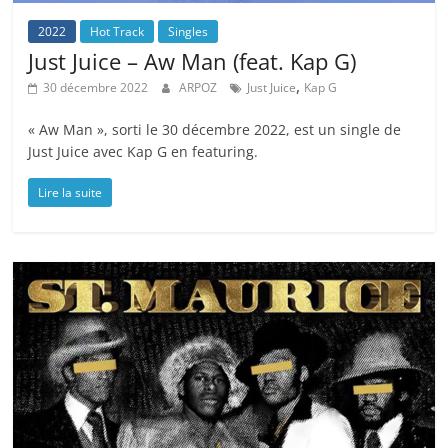
2022
Hot Track
Singles
Just Juice – Aw Man (feat. Kap G)
,
30 décembre 2022
ARPOZ
Just Juice
Kap G
« Aw Man », sorti le 30 décembre 2022, est un single de
Just Juice avec Kap G en featuring.
Lire la suite