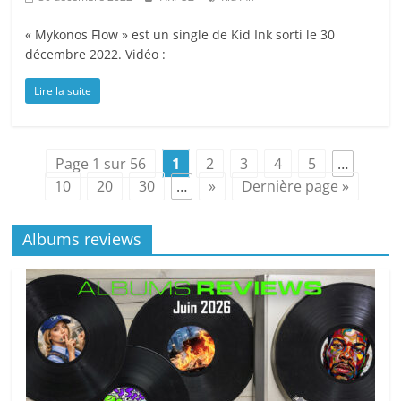
« Mykonos Flow » est un single de Kid Ink sorti le 30
décembre 2022. Vidéo :
Lire la suite
Page 1 sur 56
1
2
3
4
5
…
10
20
30
…
»
Dernière page »
Albums reviews