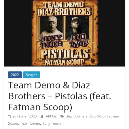
2022
Singles
Team Demo & Diaz
Brothers – Pistolas (feat.
Fatman Scoop)
,
,
20 février 2025
ARPOZ
Diaz Brothers
Doo Wop
Fatman
,
,
Scoop
Team Demo
Tony Touch