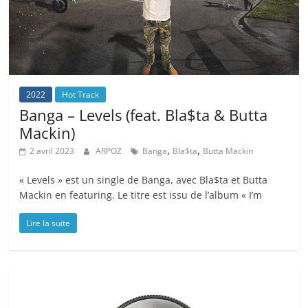
2022
Hot Track
Banga – Levels (feat. Bla$ta & Butta
Mackin)
,
,
2 avril 2023
ARPOZ
Banga
Bla$ta
Butta Mackin
« Levels » est un single de Banga, avec Bla$ta et Butta
Mackin en featuring. Le titre est issu de l’album « I’m
Lire la suite