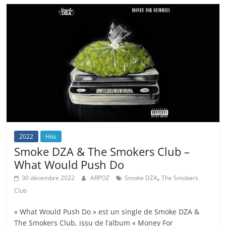
2022
Hits
Smoke DZA & The Smokers Club –
What Would Push Do
,
30 décembre 2022
ARPOZ
Smoke DZA
The Smokers
Club
« What Would Push Do » est un single de Smoke DZA &
The Smokers Club, issu de l’album « Money For