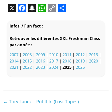
X
F
S
W
C
P
a
n
h
o
ar
c
a
at
p
ta
Infos' / Fun fact :
e
p
s
y
g
b
c
A
Li
er
Retrouver les différentes XXL Freshman Class
par année :
o
h
p
n
o
at
p
k
2007
|
2008
|
2009
|
2010
|
2011
|
2012
|
2013
|
2014
|
2015
|
2016
|
2017
|
2018
|
2019
|
2020
|
k
2021
|
2022
|
2023
|
2024
|
2025
|
2026
←
Tory Lanez – Put It In (Lost Tapes)