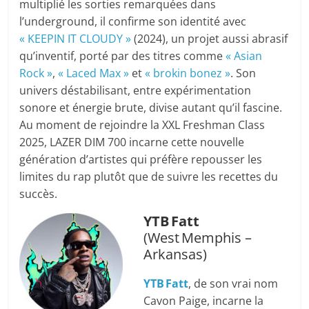
multiplié les sorties remarquées dans
l’underground, il confirme son identité avec
« KEEPIN IT CLOUDY »
(2024), un projet aussi abrasif
qu’inventif, porté par des titres comme
« Asian
Rock »
,
« Laced Max »
et
« brokin bonez »
. Son
univers déstabilisant, entre expérimentation
sonore et énergie brute, divise autant qu’il fascine.
Au moment de rejoindre la XXL Freshman Class
2025, LAZER DIM 700 incarne cette nouvelle
génération d’artistes qui préfère repousser les
limites du rap plutôt que de suivre les recettes du
succès.
YTB Fatt
(West Memphis –
Arkansas)
YTB Fatt
, de son vrai nom
Cavon Paige, incarne la