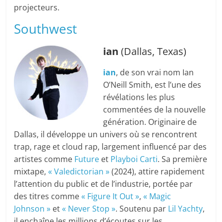
projecteurs.
Southwest
ian
(Dallas, Texas)
ian
, de son vrai nom Ian
O’Neill Smith, est l’une des
révélations les plus
commentées de la nouvelle
génération. Originaire de
Dallas, il développe un univers où se rencontrent
trap, rage et cloud rap, largement influencé par des
artistes comme
Future
et
Playboi Carti
. Sa première
mixtape,
« Valedictorian »
(2024), attire rapidement
l’attention du public et de l’industrie, portée par
des titres comme
« Figure It Out »
,
« Magic
Johnson »
et
« Never Stop »
. Soutenu par
Lil Yachty
,
il enchaîne les millions d’écoutes sur les