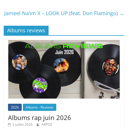
Jameel Na’im X – LOOK UP (feat. Don Flamingo)
→
Albums reviews
2026
Albums - Reviews
Albums rap juin 2026
3 juillet 2026
ARPOZ