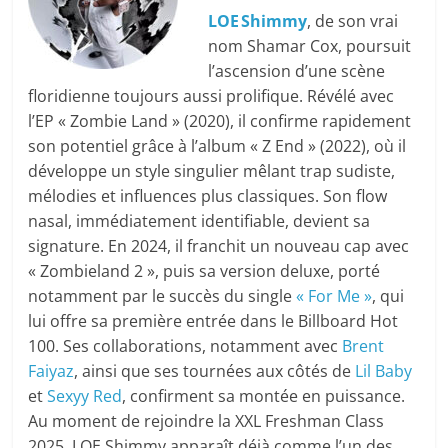
LOE Shimmy
, de son vrai
nom Shamar Cox, poursuit
l’ascension d’une scène
floridienne toujours aussi prolifique. Révélé avec
l’EP « Zombie Land » (2020), il confirme rapidement
son potentiel grâce à l’album « Z End » (2022), où il
développe un style singulier mêlant trap sudiste,
mélodies et influences plus classiques. Son flow
nasal, immédiatement identifiable, devient sa
signature. En 2024, il franchit un nouveau cap avec
« Zombieland 2 », puis sa version deluxe, porté
notamment par le succès du single
« For Me »
, qui
lui offre sa première entrée dans le Billboard Hot
100. Ses collaborations, notamment avec
Brent
Faiyaz
, ainsi que ses tournées aux côtés de
Lil Baby
et
Sexyy Red
, confirment sa montée en puissance.
Au moment de rejoindre la XXL Freshman Class
2025, LOE Shimmy apparaît déjà comme l’un des