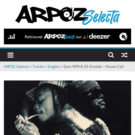
Passer
au
contenu
ARPOZ
Selecta
by
ARPOZ Selecta
>
Tracks
>
Singles
>
Quin NFN & 03 Greedo – House Call
ARPOZ
&
BENNO