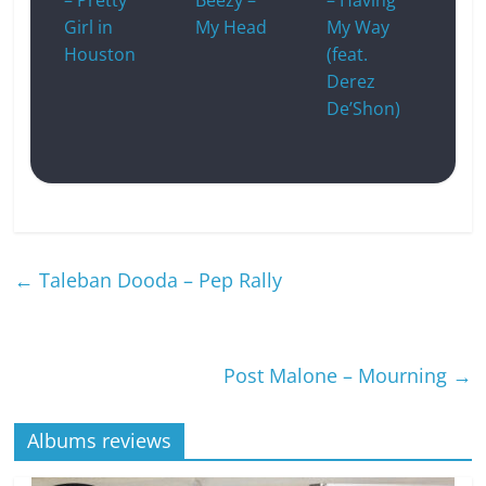
Girl in
My Head
My Way
Houston
(feat.
Derez
De’Shon)
←
Taleban Dooda – Pep Rally
Post Malone – Mourning
→
Albums reviews