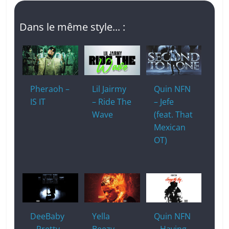
Dans le même style... :
Pheraoh –
Lil Jairmy
Quin NFN
IS IT
– Ride The
– Jefe
Wave
(feat. That
Mexican
OT)
DeeBaby
Yella
Quin NFN
– Pretty
Beezy –
– Having