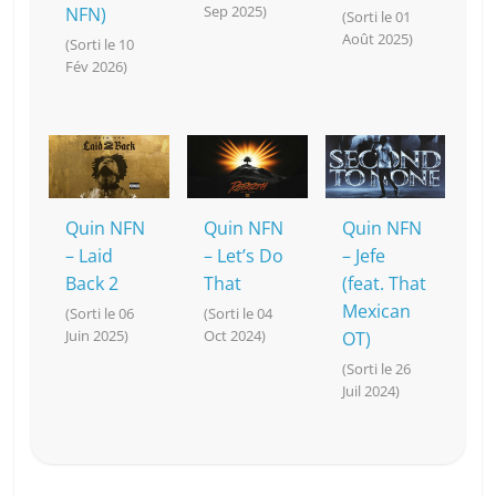
Sep 2025)
NFN)
(Sorti le 01
Août 2025)
(Sorti le 10
Fév 2026)
Quin NFN
Quin NFN
Quin NFN
– Laid
– Let’s Do
– Jefe
Back 2
That
(feat. That
Mexican
(Sorti le 06
(Sorti le 04
Juin 2025)
Oct 2024)
OT)
(Sorti le 26
Juil 2024)