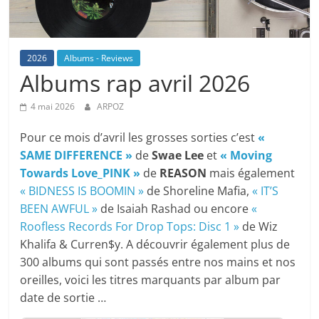
2026
Albums - Reviews
Albums rap avril 2026
4 mai 2026
ARPOZ
Pour ce mois d’avril les grosses sorties c’est
«
SAME DIFFERENCE »
de
Swae Lee
et
« Moving
Towards Love_PINK »
de
REASON
mais également
« BIDNESS IS BOOMIN »
de Shoreline Mafia,
« IT’S
BEEN AWFUL »
de Isaiah Rashad ou encore
«
Roofless Records For Drop Tops: Disc 1 »
de Wiz
Khalifa & Curren$y. A découvrir également plus de
300 albums qui sont passés entre nos mains et nos
oreilles, voici les titres marquants par album par
date de sortie …