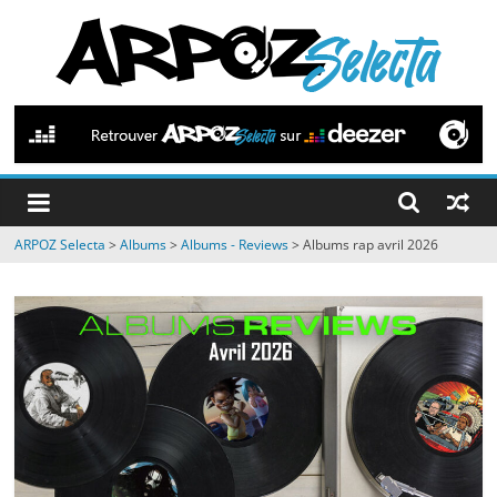
Passer
au
contenu
ARPOZ
Selecta
by
ARPOZ Selecta
>
Albums
>
Albums - Reviews
>
Albums rap avril 2026
ARPOZ
&
BENNO