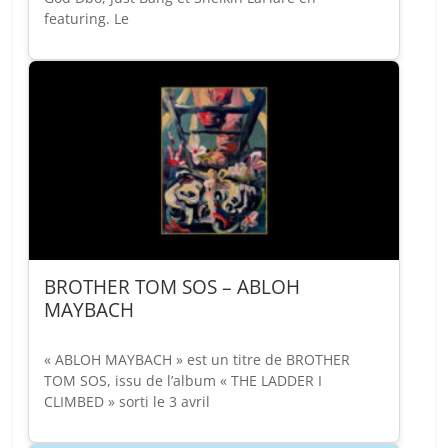
featuring. Le
BROTHER TOM SOS – ABLOH
MAYBACH
« ABLOH MAYBACH » est un titre de BROTHER
TOM SOS, issu de l’album « THE LADDER I
CLIMBED » sorti le 3 avril