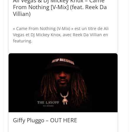
Ali Vegas & DJ Mickey Knox – Came
From Nothing [V-Mix] (feat. Reek Da
Villian)
« Came From Nothing (V-Mix) » est un titre de Ali
Vegas et DJ Mickey Knox, avec Reek Da Villian en
featuring.
Giffy Pluggo – OUT HERE