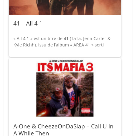
41 – All 4 1
« All 4 1 » est un titre de 41 (TaTa, Jenn Carter &
Kyle Richh), issu de l’album « AREA 41 » sorti
A-One & CheezeOnDaSlap – Call U In
A While Then