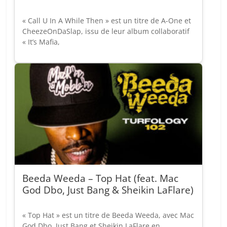
« Call U In A While Then » est un titre de A-One et
CheezeOnDaSlap, issu de leur album collaboratif
« It’s Mafia,
Beeda Weeda – Top Hat (feat. Mac
God Dbo, Just Bang & Sheikin LaFlare)
« Top Hat » est un titre de Beeda Weeda, avec Mac
God Dbo, Just Bang et Sheikin LaFlare en