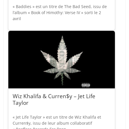
« Baddies » est un titre de The Bad Seed, issu de
l’album « Book of Himothy: Verse IV » sorti le 2
avril
Wiz Khalifa & Curren$y – Jet Life
Taylor
« Jet Life Taylor » est un titre de Wiz Khalifa et
Curren$y, issu de leur album collaboratif