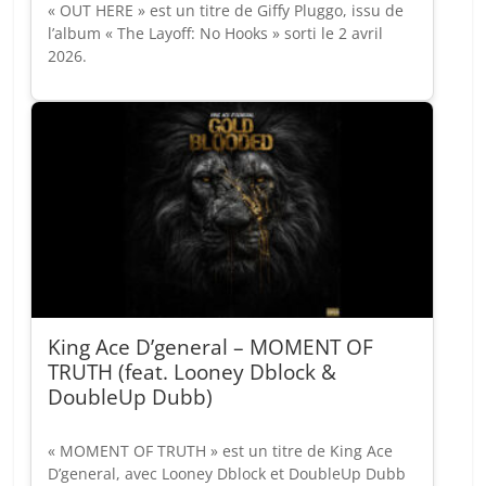
« OUT HERE » est un titre de Giffy Pluggo, issu de
l’album « The Layoff: No Hooks » sorti le 2 avril
2026.
King Ace D’general – MOMENT OF
TRUTH (feat. Looney Dblock &
DoubleUp Dubb)
« MOMENT OF TRUTH » est un titre de King Ace
D’general, avec Looney Dblock et DoubleUp Dubb