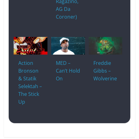
Ragazino,
AG Da
Coroner)
Action
MED –
Freddie
Bronson
Can’t Hold
Gibbs –
& Statik
On
Wolverine
Selektah –
The Stick
Up