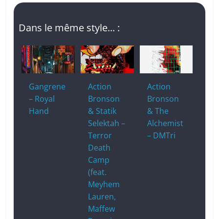
c
a
at
p
ta
e
p
s
y
g
Dans le même style... :
b
c
A
Li
er
o
h
p
n
o
at
p
k
k
Gangrene
Action
Action
– Royal
Bronson
Bronson
Hand
& Statik
& The
Selektah –
Alchemist
Terror
– DMTri
Death
Camp
(feat.
Meyhem
Lauren,
Maffew