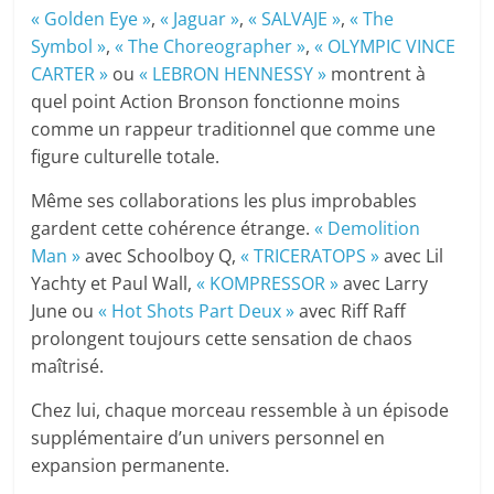
« Golden Eye »
,
« Jaguar »
,
« SALVAJE »
,
« The
Symbol »
,
« The Choreographer »
,
« OLYMPIC VINCE
CARTER »
ou
« LEBRON HENNESSY »
montrent à
quel point Action Bronson fonctionne moins
comme un rappeur traditionnel que comme une
figure culturelle totale.
Même ses collaborations les plus improbables
gardent cette cohérence étrange.
« Demolition
Man »
avec Schoolboy Q,
« TRICERATOPS »
avec Lil
Yachty et Paul Wall,
« KOMPRESSOR »
avec Larry
June ou
« Hot Shots Part Deux »
avec Riff Raff
prolongent toujours cette sensation de chaos
maîtrisé.
Chez lui, chaque morceau ressemble à un épisode
supplémentaire d’un univers personnel en
expansion permanente.