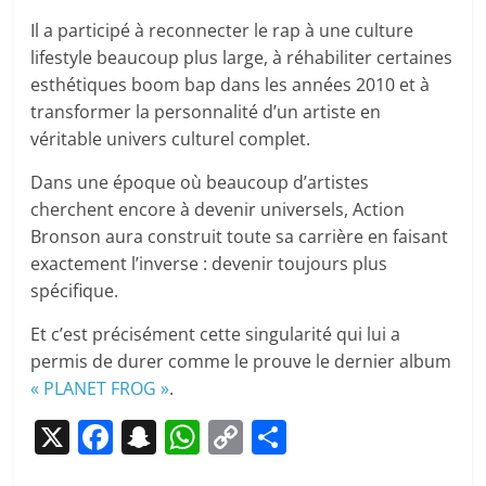
Il a participé à reconnecter le rap à une culture
lifestyle beaucoup plus large, à réhabiliter certaines
esthétiques boom bap dans les années 2010 et à
transformer la personnalité d’un artiste en
véritable univers culturel complet.
Dans une époque où beaucoup d’artistes
cherchent encore à devenir universels, Action
Bronson aura construit toute sa carrière en faisant
exactement l’inverse : devenir toujours plus
spécifique.
Et c’est précisément cette singularité qui lui a
permis de durer comme le prouve le dernier album
« PLANET FROG »
.
X
F
S
W
C
P
a
n
h
o
ar