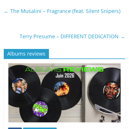
←
The Musalini – Fragrance (feat. Silent Snipers)
Terry Presume – DIFFERENT DEDICATION
→
Albums reviews