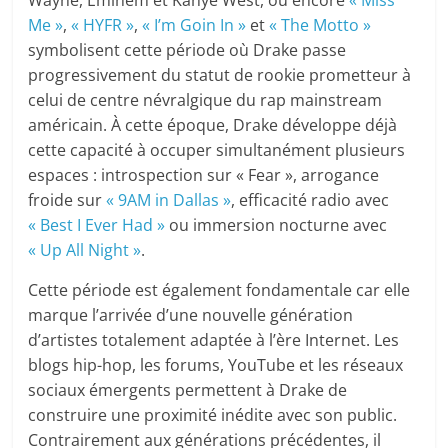
Wayne, Eminem et Kanye West, ou encore
« Miss
Me »
,
« HYFR »
,
« I’m Goin In »
et
« The Motto »
symbolisent cette période où Drake passe
progressivement du statut de rookie prometteur à
celui de centre névralgique du rap mainstream
américain. À cette époque, Drake développe déjà
cette capacité à occuper simultanément plusieurs
espaces : introspection sur « Fear », arrogance
froide sur
« 9AM in Dallas »
, efficacité radio avec
« Best I Ever Had »
ou immersion nocturne avec
« Up All Night »
.
Cette période est également fondamentale car elle
marque l’arrivée d’une nouvelle génération
d’artistes totalement adaptée à l’ère Internet. Les
blogs hip-hop, les forums, YouTube et les réseaux
sociaux émergents permettent à Drake de
construire une proximité inédite avec son public.
Contrairement aux générations précédentes, il