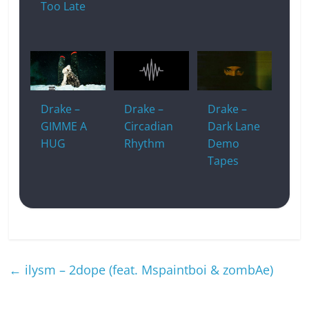
Too Late
Drake –
Drake –
Drake –
GIMME A
Circadian
Dark Lane
HUG
Rhythm
Demo
Tapes
←
ilysm – 2dope (feat. Mspaintboi & zombAe)