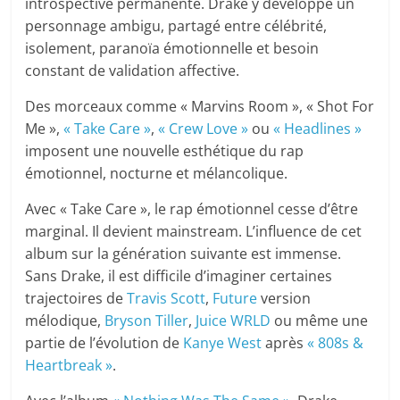
introspective permanente. Drake y développe un
personnage ambigu, partagé entre célébrité,
isolement, paranoïa émotionnelle et besoin
constant de validation affective.
Des morceaux comme « Marvins Room », « Shot For
Me »,
« Take Care »
,
« Crew Love »
ou
« Headlines »
imposent une nouvelle esthétique du rap
émotionnel, nocturne et mélancolique.
Avec « Take Care », le rap émotionnel cesse d’être
marginal. Il devient mainstream. L’influence de cet
album sur la génération suivante est immense.
Sans Drake, il est difficile d’imaginer certaines
trajectoires de
Travis Scott
,
Future
version
mélodique,
Bryson Tiller
,
Juice WRLD
ou même une
partie de l’évolution de
Kanye West
après
« 808s &
Heartbreak »
.