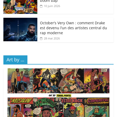
boom bap
10 juin 2026
October’s Very Own : comment Drake
est devenu l’un des artistes central du
rap moderne
28 mai 2026
Art by …