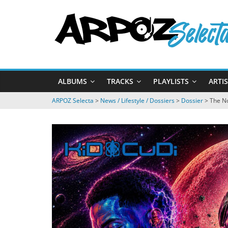
Passer
ARPOZ
au
contenu
Selecta
by
ALBUMS
TRACKS
PLAYLISTS
ARTI
ARPOZ
&
ARPOZ Selecta
>
News / Lifestyle / Dossiers
>
Dossier
>
The N
BENNO