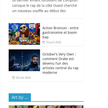
Le dernier enfant turbulent de Compton
Lorsque le rap de la côte Ouest cherche
un nouveau souffle au début des
Action Bronson : entre
gastronomie et boom
bap
10 juin 2026
October’s Very Own :
comment Drake est
devenu l’un des
artistes central du rap
moderne
28 mai 2026
Art by …