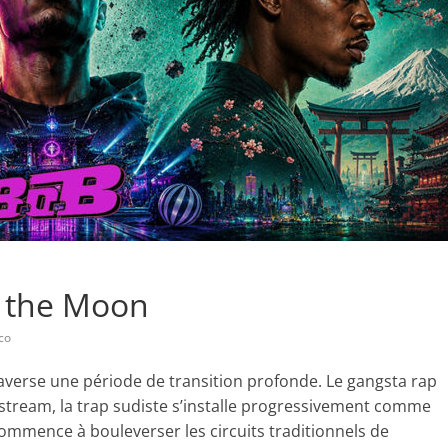
n the Moon
co
traverse une période de transition profonde. Le gangsta rap
tream, la trap sudiste s’installe progressivement comme
commence à bouleverser les circuits traditionnels de