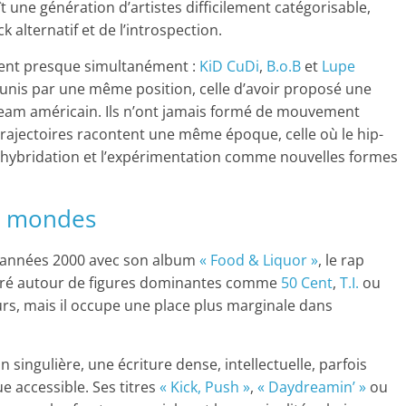
 une génération d’artistes difficilement catégorisable,
k alternatif et de l’introspection.
rgent presque simultanément :
KiD CuDi
,
B.o.B
et
Lupe
 réunis par une même position, celle d’avoir proposé une
ream américain. Ils n’ont jamais formé de mouvement
 trajectoires racontent une même époque, celle où le hip-
l’hybridation et l’expérimentation comme nouvelles formes
x mondes
s années 2000 avec son album
« Food & Liquor »
, le rap
uré autour de figures dominantes comme
50 Cent
,
T.I.
ou
ours, mais il occupe une place plus marginale dans
 singulière, une écriture dense, intellectuelle, parfois
e accessible. Ses titres
« Kick, Push »
,
« Daydreamin’ »
ou