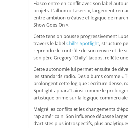
Fiasco entre en conflit avec son label autou
projets. L’album « Lasers », largement rema
entre ambition créative et logique de mar
Show Goes On ».
Cette tension pousse progressivement Lupe
travers le label
Chill’s Spotlight
, structure p
reprendre le contrôle de son œuvre et de so
son père Gregory “Chilly” Jacobs, reflète un
Cette autonomie lui permet ensuite de déve
les standards radio. Des albums comme « Tet
prolongent cette logique : écriture dense, na
Spotlight apparaît ainsi comme le prolongem
artistique prime sur la logique commerciale
Malgré les conflits et les changements d’ép
rap américain. Son influence dépasse large
d’artistes plus introspectifs, plus analytiq