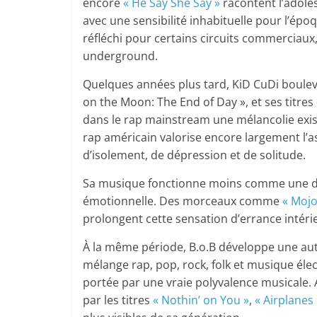
encore
« He Say She Say »
racontent l’adoles
avec une sensibilité inhabituelle pour l’épo
réfléchi pour certains circuits commerciaux
underground.
Quelques années plus tard, KiD CuDi boule
on the Moon: The End of Day », et ses titres
dans le rap mainstream une mélancolie exis
rap américain valorise encore largement l’a
d’isolement, de dépression et de solitude.
Sa musique fonctionne moins comme une 
émotionnelle. Des morceaux comme
« Mojo
prolongent cette sensation d’errance intér
À la même période, B.o.B développe une autr
mélange rap, pop, rock, folk et musique él
portée par une vraie polyvalence musicale.
par les titres
« Nothin’ on You »
,
« Airplanes 