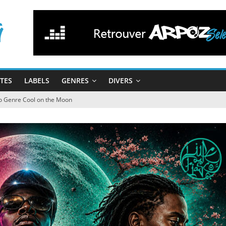
STES
LABELS
GENRES
DIVERS
o Genre Cool on the Moon