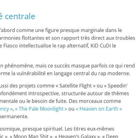
té centrale
 d’abord comme une figure presque marginale dans le
armonies flottantes et son rapport très direct aux troubles
asco intellectualise le rap alternatif, KiD CuDi le
t un phénomène, mais ce succès masque parfois ce qui rend
rme la vulnérabilité en langage central du rap moderne.
ussi des projets comme « Satellite Flight » ou « Speedin’
profondément introspective, structurée autour de thèmes
e mentale ou le besoin de fuite. Des morceaux comme
ency »
,
« The Pale Moonlight »
ou
« Heaven on Earth »
 permanente.
osmique, presque spirituel. Les titres eux-mêmes
tic », « Moon Man Shit », « Heaven’s Galaxy », « Deep