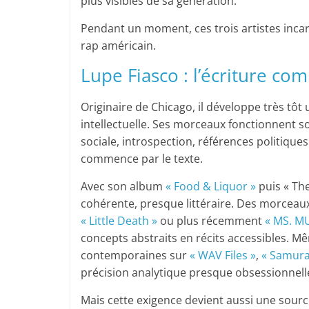
plus visibles de sa génération.
Pendant un moment, ces trois artistes incar
rap américain.
Lupe Fiasco : l’écriture co
Originaire de Chicago, il développe très tô
intellectuelle. Ses morceaux fonctionnent so
sociale, introspection, références politique
commence par le texte.
Avec son album
« Food & Liquor »
puis « Th
cohérente, presque littéraire. Des morcea
« Little Death »
ou plus récemment
« MS. M
concepts abstraits en récits accessibles. M
contemporaines sur
« WAV Files »
,
« Samura
précision analytique presque obsessionnell
Mais cette exigence devient aussi une source