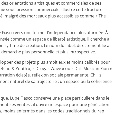
r des orientations artistiques et commerciales de ses
nié sous pression commerciale, illustre cette fracture
ché, malgré des morceaux plus accessibles comme « The
 Fiasco vers une forme d’indépendance plus affirmée. À
ensée comme un espace de liberté artistique, il cherche à
n rythme de création. Le nom du label, directement lié à
e démarche plus personnelle et plus introspective.
lopper des projets plus ambitieux et moins calibrés pour
suo & Youth », « Drogas Wave » ou « Drill Music in Zion »
rration éclatée, réflexion sociale permanente. Chill’s
ent naturel de sa trajectoire : un espace où la cohérence
.
oque, Lupe Fiasco conserve une place particulière dans le
ment ses ventes : il ouvre un espace pour une génération
ues, moins enfermés dans les codes traditionnels du rap