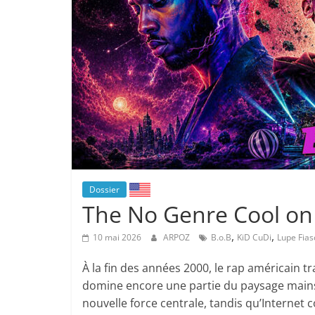
Dossier
The No Genre Cool o
,
,
10 mai 2026
ARPOZ
B.o.B
KiD CuDi
Lupe Fias
À la fin des années 2000, le rap américain 
domine encore une partie du paysage mains
nouvelle force centrale, tandis qu’Internet 