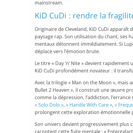
mainstream.
KiD CuDi : rendre la fragili
Originaire de Cleveland, KiD CuDi apparaît
paysage rap. Son utilisation du chant, ses h
mentaux détonnent immédiatement. Si Lupe Fi
déplace vers l’émotion brute.
Le titre « Day ‘n’ Nite » devient rapidemen
KiD CuDi profondément novateur : il transfo
Avec la trilogie « Man on the Moon », mais a
Bullet 2 Heaven », il construit une œuvre 
comme la dépression, l’addiction, l’erranc
« Solo Dolo »
,
« Handle With Care »
,
« Frequ
prolongent cette exploration émotionnelle
Son univers devient progressivement plus c
racontent cette fuite mentale : « Entergalac