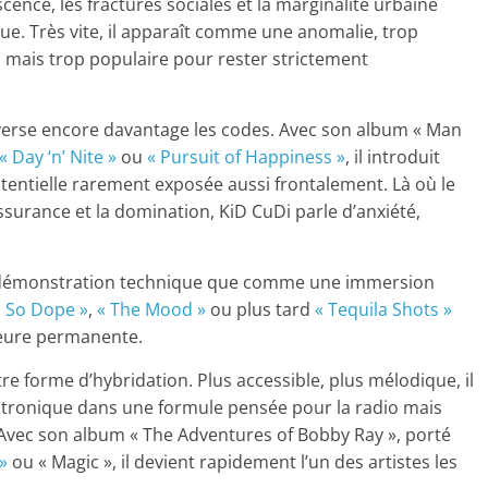
cence, les fractures sociales et la marginalité urbaine
que. Très vite, il apparaît comme une anomalie, trop
, mais trop populaire pour rester strictement
verse encore davantage les codes. Avec son album « Man
« Day ‘n’ Nite »
ou
« Pursuit of Happiness »
, il introduit
tentielle rarement exposée aussi frontalement. Là où le
ssurance et la domination, KiD CuDi parle d’anxiété,
démonstration technique que comme une immersion
 So Dope »
,
« The Mood »
ou plus tard
« Tequila Shots »
ieure permanente.
e forme d’hybridation. Plus accessible, plus mélodique, il
ectronique dans une formule pensée pour la radio mais
 Avec son album « The Adventures of Bobby Ray », porté
»
ou « Magic », il devient rapidement l’un des artistes les