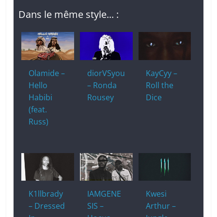
Dans le même style... :
Olamide –
diorVSyou
KayCyy –
Hello
– Ronda
Roll the
Habibi
Rousey
Dice
(feat.
Russ)
K1llbrady
IAMGENE
Kwesi
– Dressed
SIS –
Arthur –