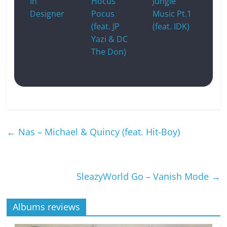
In
Hocus
Jungle
Designer
Pocus
Music Pt.1
(feat. JP
(feat. IDK)
Yazi & DC
The Don)
←
Nas – Michael & Quincy (feat. Hit-Boy)
SleazyWorld Go – Vanish Mode
→
Albums reviews