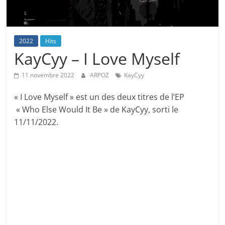
2022
Hits
KayCyy – I Love Myself
11 novembre 2022
ARPOZ
KayCyy
« I Love Myself » est un des deux titres de l’EP
« Who Else Would It Be » de KayCyy, sorti le
11/11/2022.