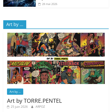
28 mai 2026
Art by …
Art by ...
Art by TORRE.PENTEL
25 juin 2026
ARPOZ