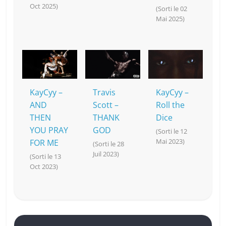
Oct 2025)
(Sorti le 02
Mai 2025)
KayCyy –
Travis
KayCyy –
AND
Scott –
Roll the
THEN
THANK
Dice
YOU PRAY
GOD
(Sorti le 12
Mai 2023)
FOR ME
(Sorti le 28
Juil 2023)
(Sorti le 13
Oct 2023)