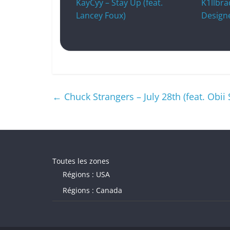
KayCyy – Stay Up (feat.
K1llbra
Lancey Foux)
Design
←
Chuck Strangers – July 28th (feat. Obii 
Toutes les zones
Régions : USA
Régions : Canada