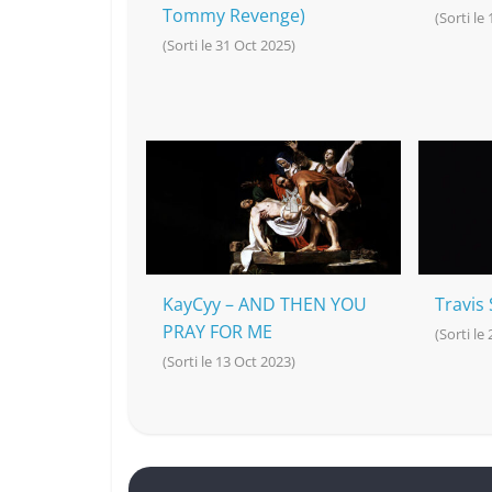
Tommy Revenge)
(Sorti le
(Sorti le 31 Oct 2025)
KayCyy – AND THEN YOU
Travis
PRAY FOR ME
(Sorti le 
(Sorti le 13 Oct 2023)