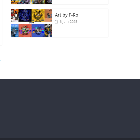
Art by P‑Ro
6 juin 2025
→