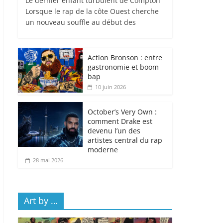
Le dernier enfant turbulent de Compton
Lorsque le rap de la côte Ouest cherche
un nouveau souffle au début des
Action Bronson : entre
gastronomie et boom
bap
10 juin 2026
October’s Very Own :
comment Drake est
devenu l’un des
artistes central du rap
moderne
28 mai 2026
Art by …