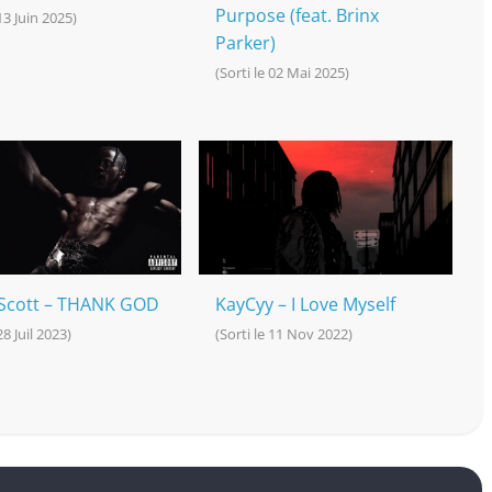
Purpose (feat. Brinx
 13 Juin 2025)
Parker)
(Sorti le 02 Mai 2025)
 Scott – THANK GOD
KayCyy – I Love Myself
28 Juil 2023)
(Sorti le 11 Nov 2022)