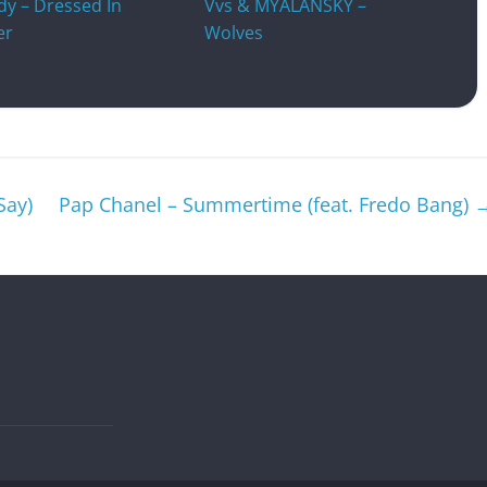
dy – Dressed In
Vvs & MYALANSKY –
er
Wolves
Say)
Pap Chanel – Summertime (feat. Fredo Bang)