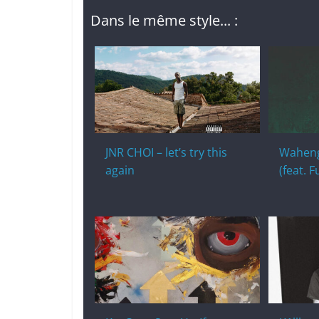
Dans le même style... :
JNR CHOI – let’s try this
Waheng
again
(feat. F