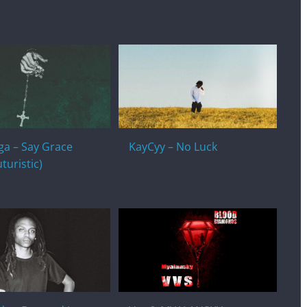
a – Say Grace
KayCyy – No Luck
uturistic)