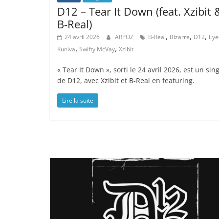
D12 – Tear It Down (feat. Xzibit 
B-Real)
,
,
,
24 avril 2026
ARPOZ
B-Real
Bizarre
D12
Eye
,
,
Kuniva
Swifty McVay
Xzibit
« Tear It Down », sorti le 24 avril 2026, est un sin
de D12, avec Xzibit et B-Real en featuring.
Lire la suite