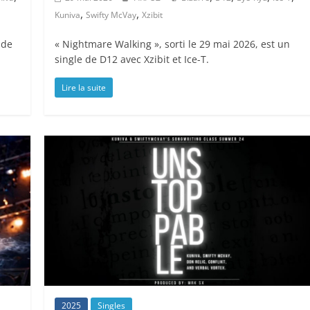
,
,
Kuniva
Swifty McVay
Xzibit
 de
« Nightmare Walking », sorti le 29 mai 2026, est un
single de D12 avec Xzibit et Ice-T.
Lire la suite
2025
Singles