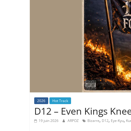
2026
Hot Track
D12 – Even Kings Knee
,
,
,
19 juin 2026
ARPOZ
Bizarre
D12
Eye-Kyu
Ku