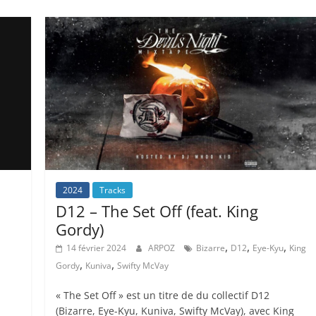
2024
Tracks
D12 – The Set Off (feat. King
Gordy)
,
,
,
14 février 2024
ARPOZ
Bizarre
D12
Eye-Kyu
King
,
,
Gordy
Kuniva
Swifty McVay
« The Set Off » est un titre de du collectif D12
(Bizarre, Eye-Kyu, Kuniva, Swifty McVay), avec King