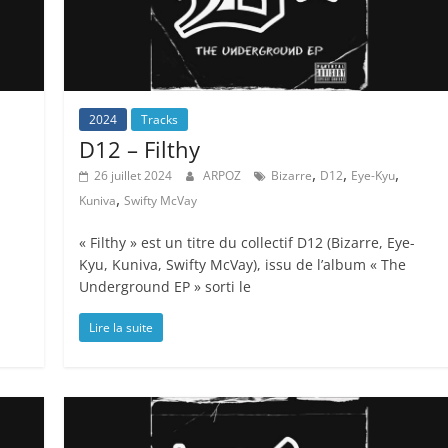
2024
Tracks
D12 – Filthy
,
,
,
26 juillet 2024
ARPOZ
Bizarre
D12
Eye-Kyu
,
Kuniva
Swifty McVay
« Filthy » est un titre du collectif D12 (Bizarre, Eye-
Kyu, Kuniva, Swifty McVay), issu de l’album « The
Underground EP » sorti le
Lire la suite