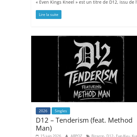
« Even Kings Kneel » est un titre de D12, issu de l
Lire la suite
2026
Singles
D12 – Tenderism (feat. Method
Man)
,
,
,
15 juin 2026
ARPOZ
Bizarre
D12
Eye-Kyu
Ku