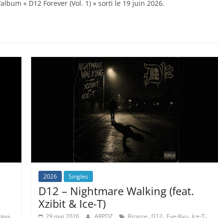
’album « D12 Forever (Vol. 1) » sorti le 19 juin 2026.
2026
Singles
D12 – Nightmare Walking (feat.
Xzibit & Ice-T)
,
,
,
,
,
niva
29 mai 2026
ARPOZ
Bizarre
D12
Eye-Kyu
Ice-T