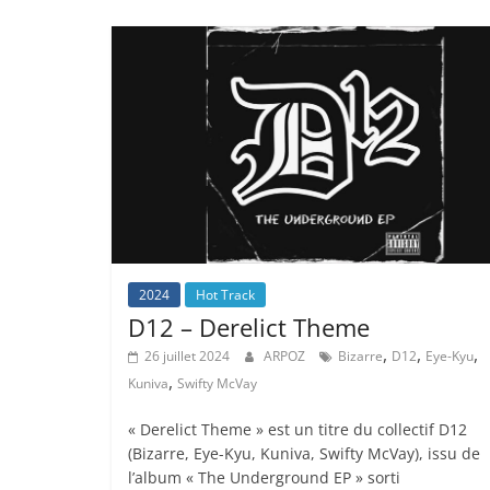
2024
Hot Track
D12 – Derelict Theme
,
,
,
26 juillet 2024
ARPOZ
Bizarre
D12
Eye-Kyu
,
Kuniva
Swifty McVay
« Derelict Theme » est un titre du collectif D12
(Bizarre, Eye-Kyu, Kuniva, Swifty McVay), issu de
l’album « The Underground EP » sorti