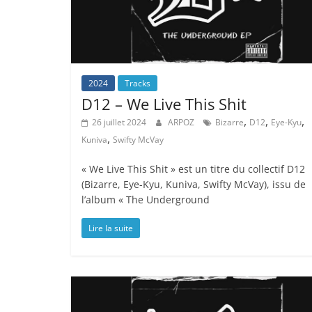
2024
Tracks
D12 – We Live This Shit
,
,
,
26 juillet 2024
ARPOZ
Bizarre
D12
Eye-Kyu
,
Kuniva
Swifty McVay
« We Live This Shit » est un titre du collectif D12
(Bizarre, Eye-Kyu, Kuniva, Swifty McVay), issu de
l’album « The Underground
Lire la suite