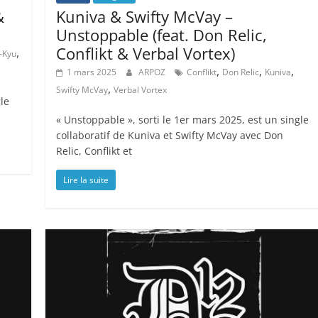
&
Kuniva & Swifty McVay –
Unstoppable (feat. Don Relic,
Conflikt & Verbal Vortex)
,
-Kyu
,
,
,
1 mars 2025
ARPOZ
Conflikt
Don Relic
Kuniva
,
Swifty McVay
Verbal Vortex
gle
« Unstoppable », sorti le 1er mars 2025, est un single
collaboratif de Kuniva et Swifty McVay avec Don
Relic, Conflikt et
Lire la suite