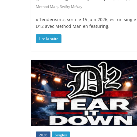
,
Method Man
Swifty McVay
« Tenderism », sorti le 15 juin 2026, est un single
D12 avec Method Man en featuring.
Lire la suite
2026
Singles