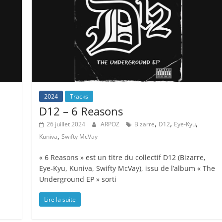
2024
Tracks
D12 – 6 Reasons
,
,
,
26 juillet 2024
ARPOZ
Bizarre
D12
Eye-Kyu
,
Kuniva
Swifty McVay
« 6 Reasons » est un titre du collectif D12 (Bizarre,
Eye-Kyu, Kuniva, Swifty McVay), issu de l’album « The
Underground EP » sorti
Lire la suite