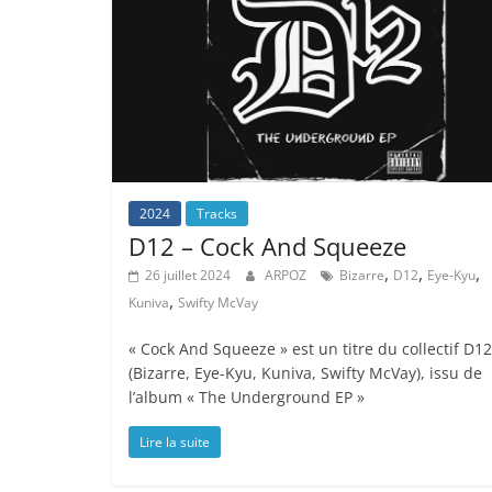
2024
Tracks
D12 – Cock And Squeeze
,
,
,
26 juillet 2024
ARPOZ
Bizarre
D12
Eye-Kyu
,
Kuniva
Swifty McVay
« Cock And Squeeze » est un titre du collectif D12
(Bizarre, Eye-Kyu, Kuniva, Swifty McVay), issu de
l’album « The Underground EP »
Lire la suite