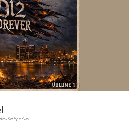
l
,
niva
Swifty McVay