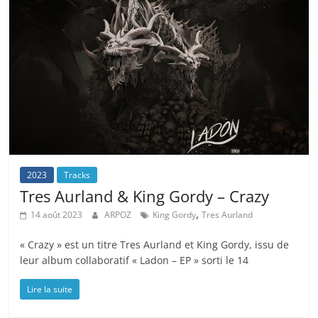
2023
Tracks
Tres Aurland & King Gordy – Crazy
,
14 août 2023
ARPOZ
King Gordy
Tres Aurland
« Crazy » est un titre Tres Aurland et King Gordy, issu de
leur album collaboratif « Ladon – EP » sorti le 14
Lire la suite