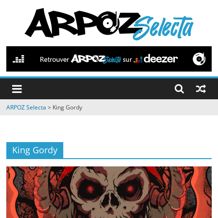
Passer
au
contenu
ARPOZ
Selecta
by
ARPOZ Selecta
>
King Gordy
ARPOZ
&
BENNO
King Gordy