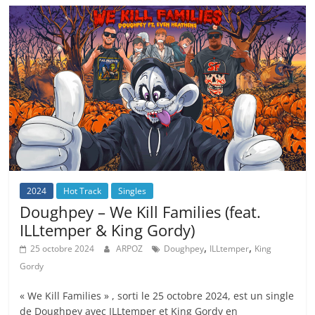
2024
Hot Track
Singles
Doughpey – We Kill Families (feat.
ILLtemper & King Gordy)
,
,
25 octobre 2024
ARPOZ
Doughpey
ILLtemper
King
Gordy
« We Kill Families » , sorti le 25 octobre 2024, est un single
de Doughpey avec ILLtemper et King Gordy en