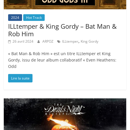
2024
Hot Track
ILLtemper & King Gordy – Bat Man &
Rob Him
,
26 avril 2024
ARPOZ
ILLtemper
King Gordy
« Bat Man & Rob Him » est un titre ILLtemper et King
Gordy, issu de leur album collaboratif « Even Heathens:
Odd
Lire la suite