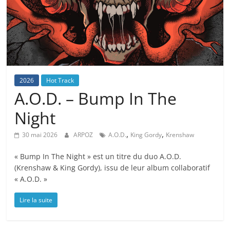
2026
Hot Track
A.O.D. – Bump In The
Night
,
,
30 mai 2026
ARPOZ
A.O.D.
King Gordy
Krenshaw
« Bump In The Night » est un titre du duo A.O.D.
(Krenshaw & King Gordy), issu de leur album collaboratif
« A.O.D. »
Lire la suite