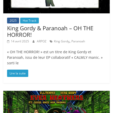
2025
Hot Track
King Gordy & Paranoah – OH THE
HORROR!
,
14 avril 2025
ARPOZ
King Gordy
Paranoah
« OH THE HORROR! » est un titre de King Gordy et
Paranoah, issu de leur EP collaboratif « CALMLY manic. »
sorti le
Lire la suite