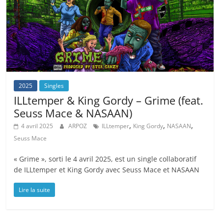
2025
Singles
ILLtemper & King Gordy – Grime (feat.
Seuss Mace & NASAAN)
,
,
,
4 avril 2025
ARPOZ
ILLtemper
King Gordy
NASAAN
Seuss Mace
« Grime », sorti le 4 avril 2025, est un single collaboratif
de ILLtemper et King Gordy avec Seuss Mace et NASAAN
Lire la suite