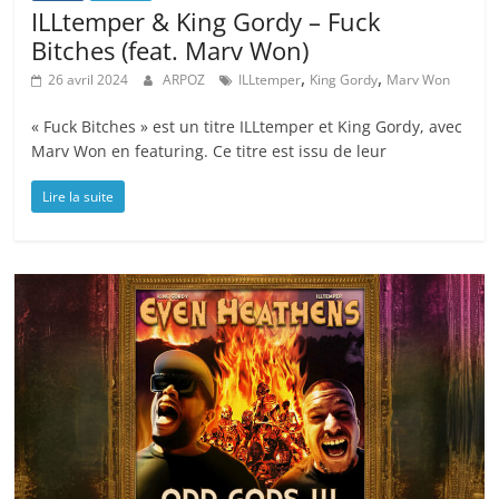
ILLtemper & King Gordy – Fuck
Bitches (feat. Marv Won)
,
,
26 avril 2024
ARPOZ
ILLtemper
King Gordy
Marv Won
« Fuck Bitches » est un titre ILLtemper et King Gordy, avec
Marv Won en featuring. Ce titre est issu de leur
Lire la suite