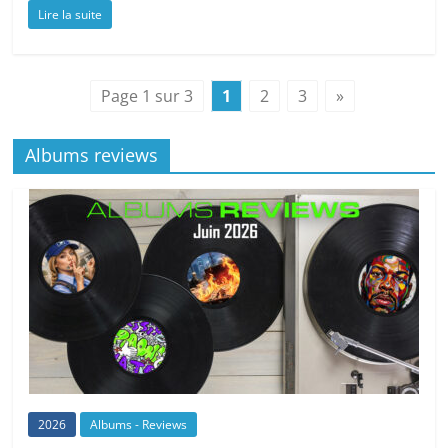
Lire la suite
Page 1 sur 3
1
2
3
»
Albums reviews
2026
Albums - Reviews