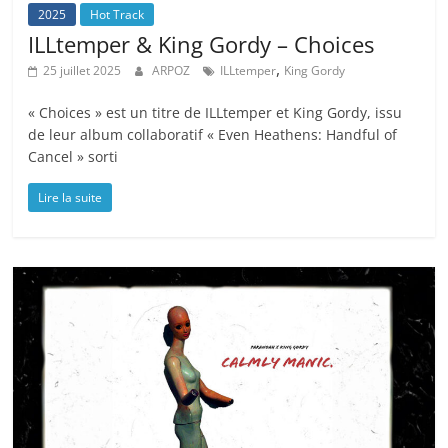
2025
Hot Track
ILLtemper & King Gordy – Choices
,
25 juillet 2025
ARPOZ
ILLtemper
King Gordy
« Choices » est un titre de ILLtemper et King Gordy, issu
de leur album collaboratif « Even Heathens: Handful of
Cancel » sorti
Lire la suite