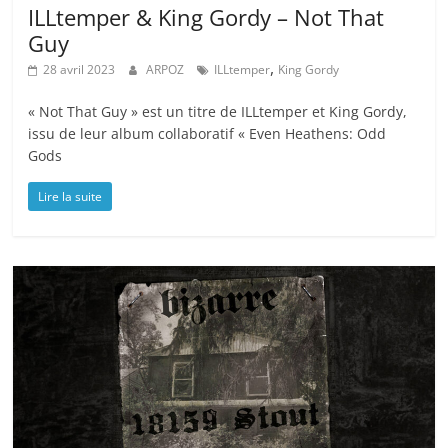
ILLtemper & King Gordy – Not That
Guy
,
28 avril 2023
ARPOZ
ILLtemper
King Gordy
« Not That Guy » est un titre de ILLtemper et King Gordy,
issu de leur album collaboratif « Even Heathens: Odd
Gods
Lire la suite