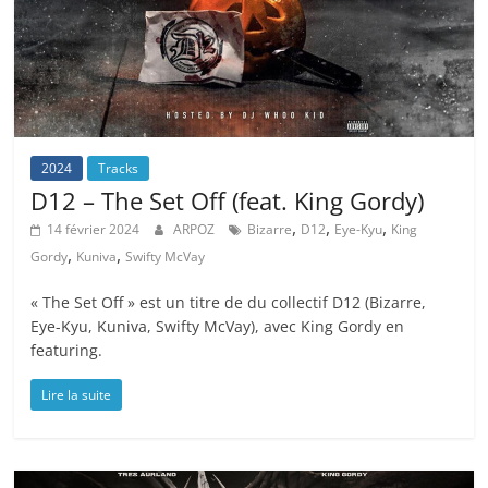
2024
Tracks
D12 – The Set Off (feat. King Gordy)
,
,
,
14 février 2024
ARPOZ
Bizarre
D12
Eye-Kyu
King
,
,
Gordy
Kuniva
Swifty McVay
« The Set Off » est un titre de du collectif D12 (Bizarre,
Eye-Kyu, Kuniva, Swifty McVay), avec King Gordy en
featuring.
Lire la suite