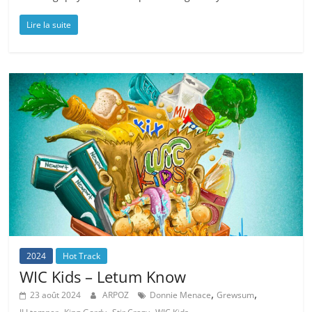
Lire la suite
2024
Hot Track
WIC Kids – Letum Know
,
,
23 août 2024
ARPOZ
Donnie Menace
Grewsum
,
,
,