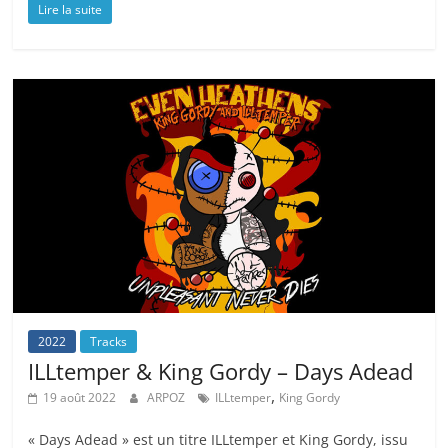
Lire la suite
2022
Tracks
ILLtemper & King Gordy – Days Adead
,
19 août 2022
ARPOZ
ILLtemper
King Gordy
« Days Adead » est un titre ILLtemper et King Gordy, issu