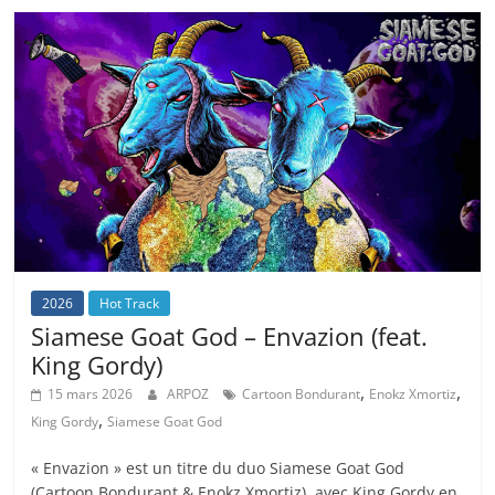
2026
Hot Track
Siamese Goat God – Envazion (feat.
King Gordy)
,
,
15 mars 2026
ARPOZ
Cartoon Bondurant
Enokz Xmortiz
,
King Gordy
Siamese Goat God
« Envazion » est un titre du duo Siamese Goat God
(Cartoon Bondurant & Enokz Xmortiz), avec King Gordy en