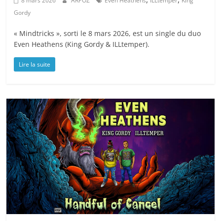
8 mars 2026
ARPOZ
Even Heathens
ILLtemper
King
Gordy
« Mindtricks », sorti le 8 mars 2026, est un single du duo
Even Heathens (King Gordy & ILLtemper).
Lire la suite