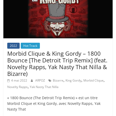
2022
Hot Track
Morbid Clique & King Gordy – 1800
Bounce [The Detroit Trip Remix] (feat.
Novelty Rapps, Yak Nasty That Nilla &
Bizarre)
,
,
,
4 mai 2022
ARPOZ
Bizarre
King Gordy
Morbid Clique
,
Novelty Rapps
Yak Nasty That Nilla
« 1800 Bounce (The Detroit Trip Remix) » est un titre
Morbid Clique et King Gordy, avec Novelty Rapps, Yak
Nasty That