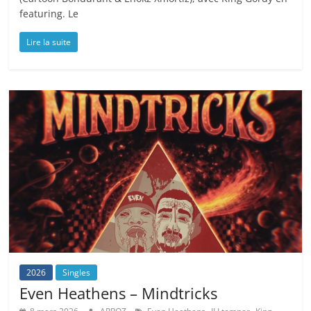
featuring. Le
Lire la suite
2026
Singles
Even Heathens – Mindtricks
,
,