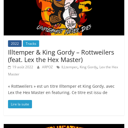
2022
Tracks
Illtemper & King Gordy – Rottweilers
(feat. Lex the Hex Master)
,
,
19 août 2022
ARPOZ
ILLtemper
King Gordy
Lex the Hex
Master
« Rottweilers » est un titre Illtemper et King Gordy, avec
Lex the Hex Master en featuring. Ce titre est issu de
Lire la suite