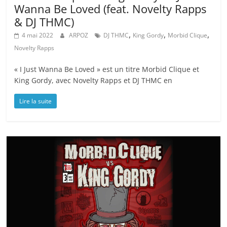
Wanna Be Loved (feat. Novelty Rapps
& DJ THMC)
,
,
,
4 mai 2022
ARPOZ
DJ THMC
King Gordy
Morbid Clique
Novelty Rapps
« I Just Wanna Be Loved » est un titre Morbid Clique et
King Gordy, avec Novelty Rapps et DJ THMC en
Lire la suite