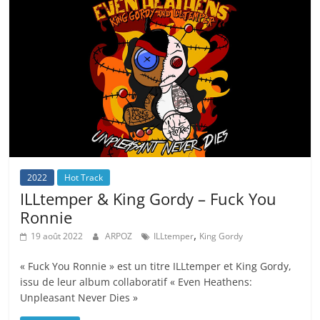
2022
Hot Track
ILLtemper & King Gordy – Fuck You
Ronnie
,
19 août 2022
ARPOZ
ILLtemper
King Gordy
« Fuck You Ronnie » est un titre ILLtemper et King Gordy,
issu de leur album collaboratif « Even Heathens:
Unpleasant Never Dies »