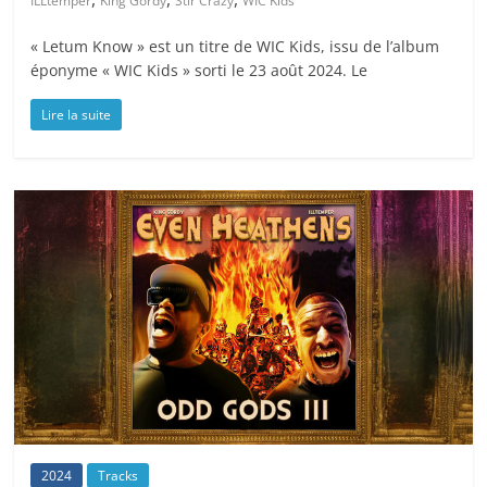
ILLtemper
King Gordy
Stir Crazy
WIC Kids
« Letum Know » est un titre de WIC Kids, issu de l’album
éponyme « WIC Kids » sorti le 23 août 2024. Le
Lire la suite
2024
Tracks