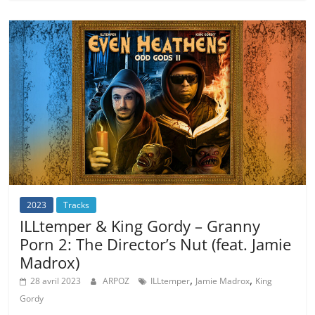
2023
Tracks
ILLtemper & King Gordy – Granny
Porn 2: The Director’s Nut (feat. Jamie
Madrox)
,
,
28 avril 2023
ARPOZ
ILLtemper
Jamie Madrox
King
Gordy