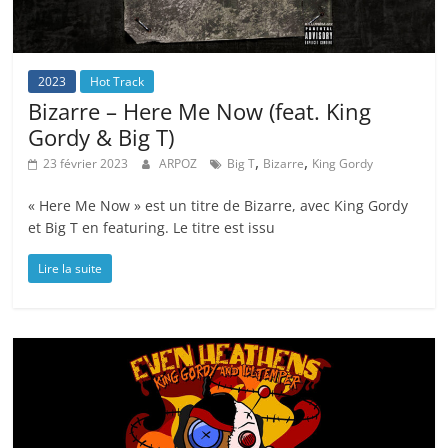
2023
Hot Track
Bizarre – Here Me Now (feat. King
Gordy & Big T)
,
,
23 février 2023
ARPOZ
Big T
Bizarre
King Gordy
« Here Me Now » est un titre de Bizarre, avec King Gordy
et Big T en featuring. Le titre est issu
Lire la suite