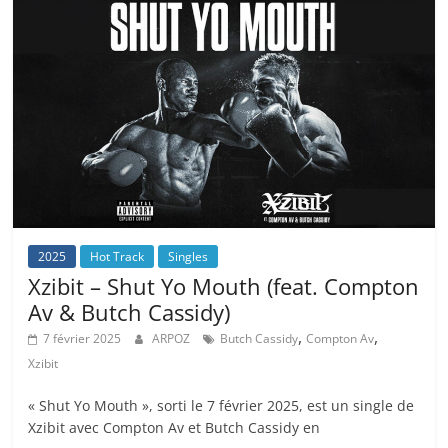
2025
Hot Track
Singles
Xzibit – Shut Yo Mouth (feat. Compton
Av & Butch Cassidy)
,
,
7 février 2025
ARPOZ
Butch Cassidy
Compton Av
Xzibit
« Shut Yo Mouth », sorti le 7 février 2025, est un single de
Xzibit avec Compton Av et Butch Cassidy en