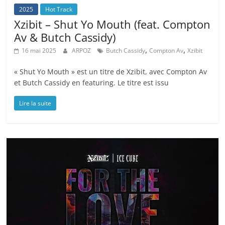
2025
Hot Track
Xzibit – Shut Yo Mouth (feat. Compton
Av & Butch Cassidy)
,
,
16 mai 2025
ARPOZ
Butch Cassidy
Compton Av
Xzibit
« Shut Yo Mouth » est un titre de Xzibit, avec Compton Av
et Butch Cassidy en featuring. Le titre est issu
Lire la suite