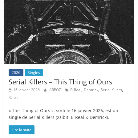
2026
Singles
Serial Killers – This Thing of Ours
,
,
,
16 janvier 2026
ARPOZ
B-Real
Demrick
Serial Killers
Xzibit
« This Thing of Ours », sorti le 16 janvier 2026, est un
single de Serial Killers (Xzibit, B-Real & Demrick).
Lire la suite