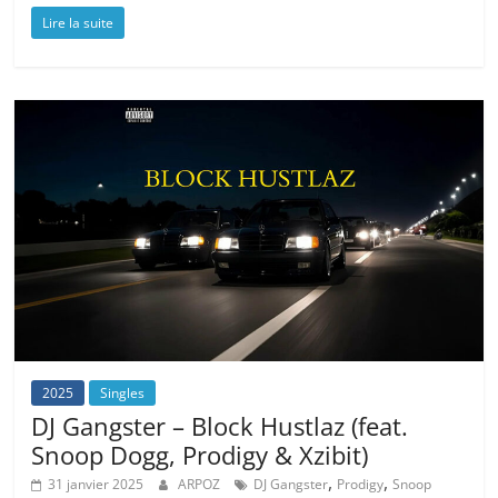
Lire la suite
2025
Singles
DJ Gangster – Block Hustlaz (feat.
Snoop Dogg, Prodigy & Xzibit)
,
,
31 janvier 2025
ARPOZ
DJ Gangster
Prodigy
Snoop