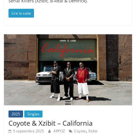
Serial Killers (Xzibit, B-Real & Demrick).
Lire la suite
2025
Singles
Coyote & Xzibit – California
,
5 septembre 2025
ARPOZ
Coyote
Xzibit