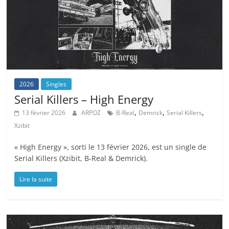
2026
Singles
Serial Killers – High Energy
,
,
,
13 février 2026
ARPOZ
B-Real
Demrick
Serial Killers
Xzibit
« High Energy », sorti le 13 février 2026, est un single de
Serial Killers (Xzibit, B-Real & Demrick).
Lire la suite