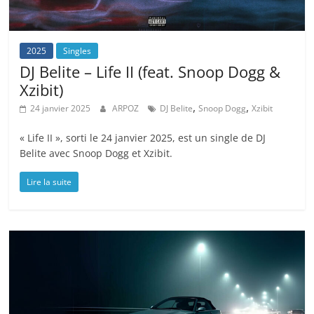
2025
Singles
DJ Belite – Life II (feat. Snoop Dogg &
Xzibit)
,
,
24 janvier 2025
ARPOZ
DJ Belite
Snoop Dogg
Xzibit
« Life II », sorti le 24 janvier 2025, est un single de DJ
Belite avec Snoop Dogg et Xzibit.
Lire la suite