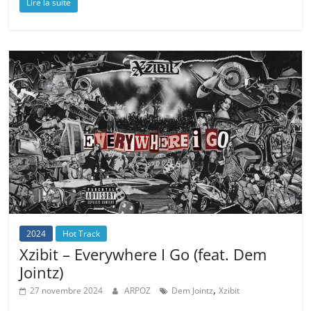
Lire la suite
2024
Hot Track
Xzibit – Everywhere I Go (feat. Dem
Jointz)
,
27 novembre 2024
ARPOZ
Dem Jointz
Xzibit