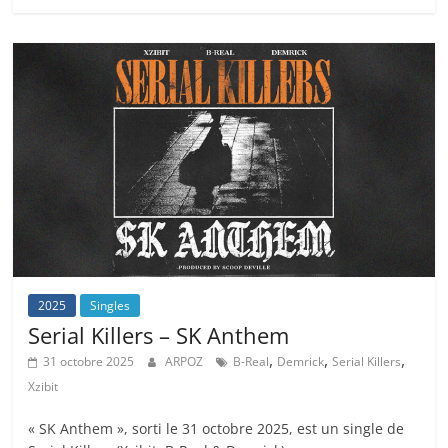
2025
Singles
Serial Killers – SK Anthem
,
,
,
31 octobre 2025
ARPOZ
B-Real
Demrick
Serial Killers
Xzibit
« SK Anthem », sorti le 31 octobre 2025, est un single de