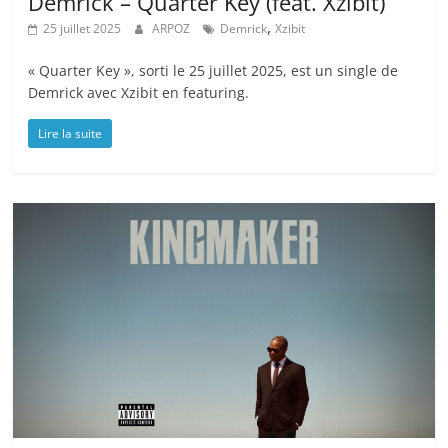
Demrick – Quarter Key (feat. Xzibit)
,
25 juillet 2025
ARPOZ
Demrick
Xzibit
« Quarter Key », sorti le 25 juillet 2025, est un single de
Demrick avec Xzibit en featuring.
Lire la suite