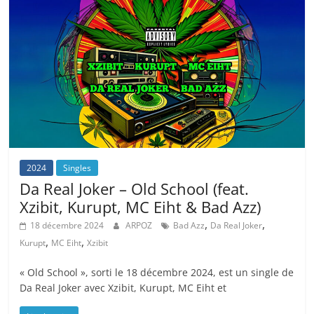
2024
Singles
Da Real Joker – Old School (feat.
Xzibit, Kurupt, MC Eiht & Bad Azz)
,
,
18 décembre 2024
ARPOZ
Bad Azz
Da Real Joker
,
,
Kurupt
MC Eiht
Xzibit
« Old School », sorti le 18 décembre 2024, est un single de
Da Real Joker avec Xzibit, Kurupt, MC Eiht et