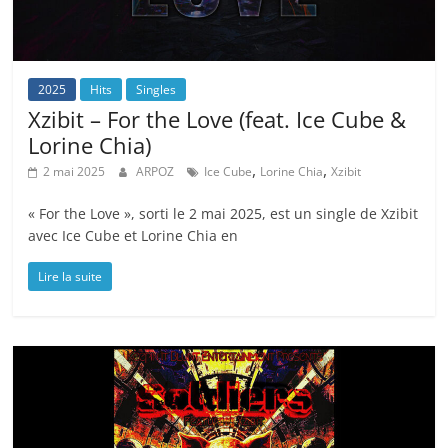
2025
Hits
Singles
Xzibit – For the Love (feat. Ice Cube &
Lorine Chia)
,
,
2 mai 2025
ARPOZ
Ice Cube
Lorine Chia
Xzibit
« For the Love », sorti le 2 mai 2025, est un single de Xzibit
avec Ice Cube et Lorine Chia en
Lire la suite