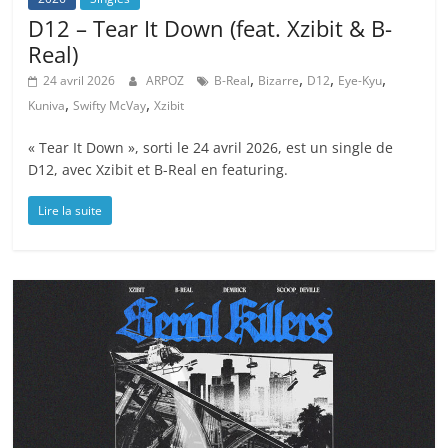
D12 – Tear It Down (feat. Xzibit & B-
Real)
,
,
,
,
24 avril 2026
ARPOZ
B-Real
Bizarre
D12
Eye-Kyu
,
,
Kuniva
Swifty McVay
Xzibit
« Tear It Down », sorti le 24 avril 2026, est un single de
D12, avec Xzibit et B-Real en featuring.
Lire la suite