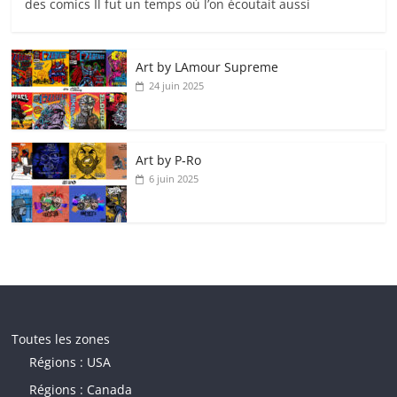
des comics Il fut un temps où l’on écoutait aussi
Art by LAmour Supreme
24 juin 2025
Art by P‑Ro
6 juin 2025
Toutes les zones
Régions : USA
Régions : Canada