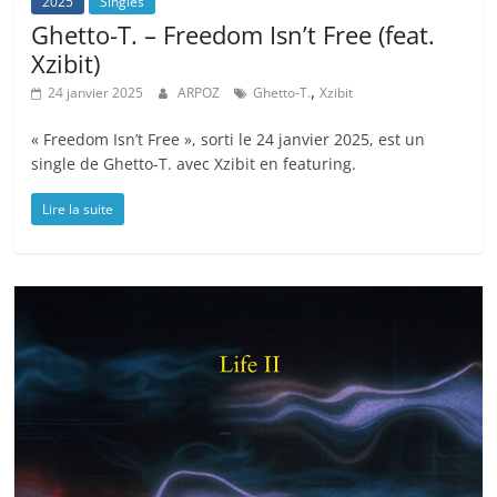
2025
Singles
Ghetto-T. – Freedom Isn’t Free (feat.
Xzibit)
,
24 janvier 2025
ARPOZ
Ghetto-T.
Xzibit
« Freedom Isn’t Free », sorti le 24 janvier 2025, est un
single de Ghetto-T. avec Xzibit en featuring.
Lire la suite