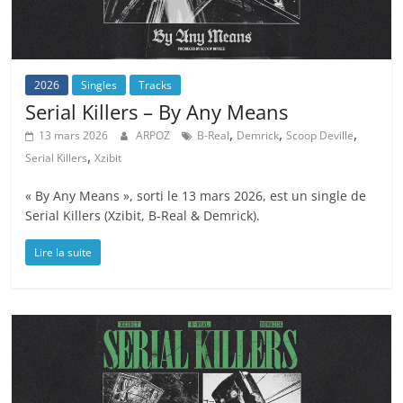
2026
Singles
Tracks
Serial Killers – By Any Means
,
,
,
13 mars 2026
ARPOZ
B-Real
Demrick
Scoop Deville
,
Serial Killers
Xzibit
« By Any Means », sorti le 13 mars 2026, est un single de
Serial Killers (Xzibit, B-Real & Demrick).
Lire la suite