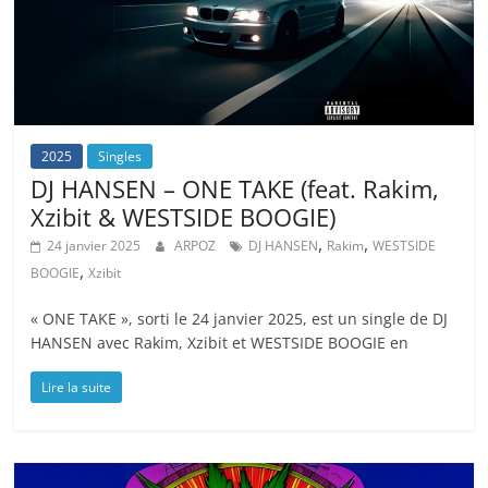
2025
Singles
DJ HANSEN – ONE TAKE (feat. Rakim,
Xzibit & WESTSIDE BOOGIE)
,
,
24 janvier 2025
ARPOZ
DJ HANSEN
Rakim
WESTSIDE
,
BOOGIE
Xzibit
« ONE TAKE », sorti le 24 janvier 2025, est un single de DJ
HANSEN avec Rakim, Xzibit et WESTSIDE BOOGIE en
Lire la suite