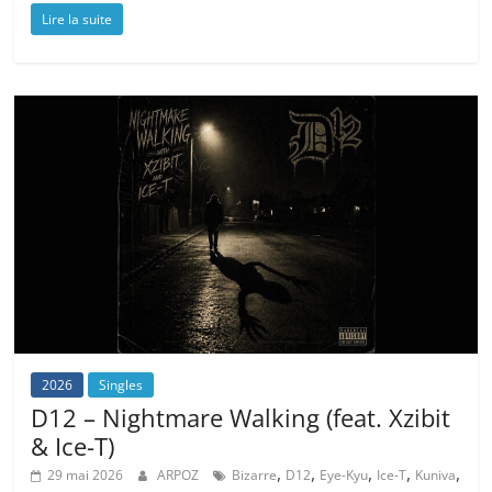
Lire la suite
2026
Singles
D12 – Nightmare Walking (feat. Xzibit
& Ice-T)
,
,
,
,
,
29 mai 2026
ARPOZ
Bizarre
D12
Eye-Kyu
Ice-T
Kuniva