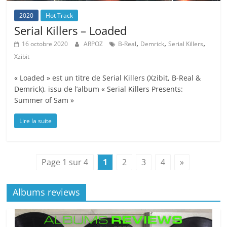
2020
Hot Track
Serial Killers – Loaded
,
,
,
16 octobre 2020
ARPOZ
B-Real
Demrick
Serial Killers
Xzibit
« Loaded » est un titre de Serial Killers (Xzibit, B-Real &
Demrick), issu de l’album « Serial Killers Presents:
Summer of Sam »
Lire la suite
Page 1 sur 4
1
2
3
4
»
Albums reviews