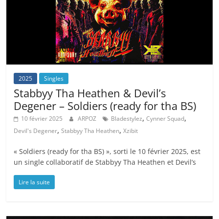
2025
Singles
Stabbyy Tha Heathen & Devil’s
Degener – Soldiers (ready for tha BS)
,
,
10 février 2025
ARPOZ
Bladestylez
Cynner Squad
,
,
Devil's Degener
Stabbyy Tha Heathen
Xzibit
« Soldiers (ready for tha BS) », sorti le 10 février 2025, est
un single collaboratif de Stabbyy Tha Heathen et Devil’s
Lire la suite