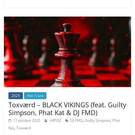
2025
Hot Track
Toxværd – BLACK VIKINGS (feat. Guilty
Simpson, Phat Kat & DJ FMD)
,
,
17 octobre 2025
ARPOZ
DJ FMD
Guilty Simpson
Phat
,
Kat
Toxværd