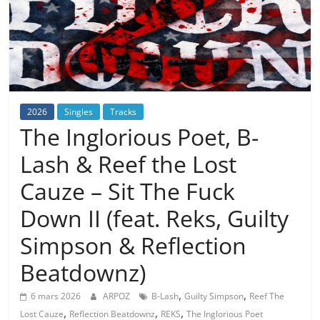
2026
Singles
Tracks
The Inglorious Poet, B-
Lash & Reef the Lost
Cauze – Sit The Fuck
Down II (feat. Reks, Guilty
Simpson & Reflection
Beatdownz)
,
,
6 mars 2026
ARPOZ
B-Lash
Guilty Simpson
Reef The
,
,
,
Lost Cauze
Reflection Beatdownz
REKS
The Inglorious Poet