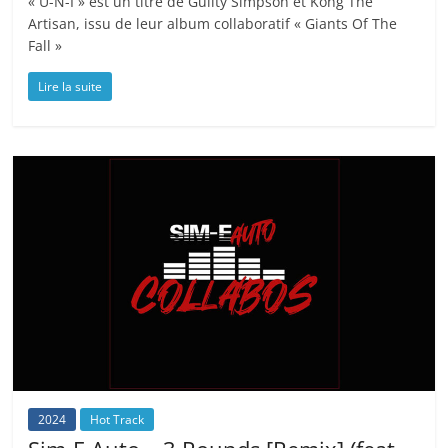
« U-N-I » est un titre de Guilty Simpson et Kong The
Artisan, issu de leur album collaboratif « Giants Of The
Fall »
Lire la suite
2024
Hot Track