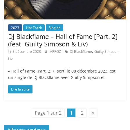
2023
Hot Track
Singles
DJ Blackflame – Hall of Fame [Part. 2]
(feat. Guilty Simpson & Liv)
,
,
8 décembre 2023
ARPOZ
DJ Blackflame
Guilty Simpson
Liv
« Hall of Fame (Part. 2) », sorti le 08 décembre 2023, est
un single de DJ Blackflame avec Guilty Simpson et
Lire la suite
Page 1 sur 2
1
2
»
Albums reviews