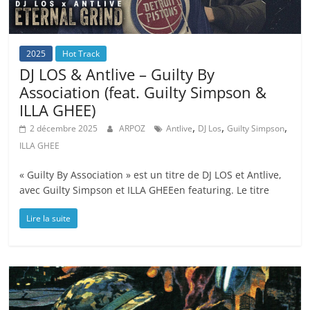
2025
Hot Track
DJ LOS & Antlive – Guilty By
Association (feat. Guilty Simpson &
ILLA GHEE)
,
,
,
2 décembre 2025
ARPOZ
Antlive
DJ Los
Guilty Simpson
ILLA GHEE
« Guilty By Association » est un titre de DJ LOS et Antlive,
avec Guilty Simpson et ILLA GHEEen featuring. Le titre
Lire la suite