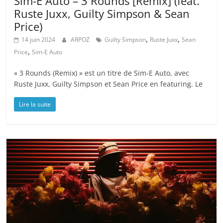
Sim-E Auto – 3 Rounds [Remix] (feat.
Ruste Juxx, Guilty Simpson & Sean
Price)
,
,
14 juin 2024
ARPOZ
Guilty Simpson
Ruste Juxx
Sean
,
Price
Sim-E Auto
« 3 Rounds (Remix) » est un titre de Sim-E Auto, avec
Ruste Juxx, Guilty Simpson et Sean Price en featuring. Le
Lire la suite