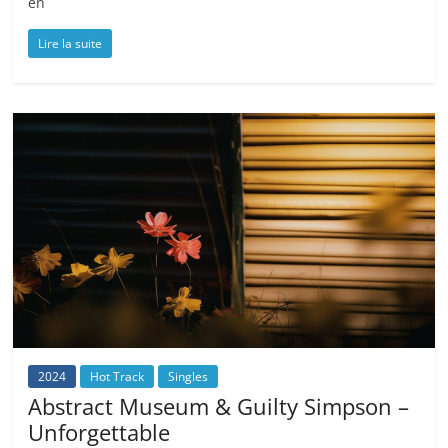
en
Lire la suite
2024
Hot Track
Singles
Abstract Museum & Guilty Simpson –
Unforgettable