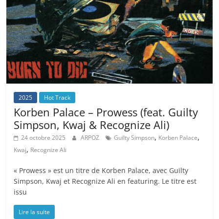
2025
Hot Track
Korben Palace – Prowess (feat. Guilty
Simpson, Kwaj & Recognize Ali)
,
,
24 octobre 2025
ARPOZ
Guilty Simpson
Korben Palace
,
Kwaj
Recognize Ali
« Prowess » est un titre de Korben Palace, avec Guilty
Simpson, Kwaj et Recognize Ali en featuring. Le titre est
issu
Lire la suite