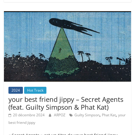
2024
Hot Track
your best friend jippy – Secret Agents
(feat. Guilty Simpson & Phat Kat)
,
,
20 décembre 2024
ARPOZ
Guilty Simpson
Phat Kat
your
best friend jippy