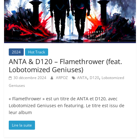
2024
Hot Track
ANTA & D120 – Flamethrower (feat.
Lobotomized Geniuses)
,
,
30 décembre 2024
ARPOZ
ANTA
D120
Lobotomized
Geniuses
« Flamethrower » est un titre de ANTA et D120, avec
Lobotomized Geniuses en featuring. Le titre est issu de
leur album
Lire la suite