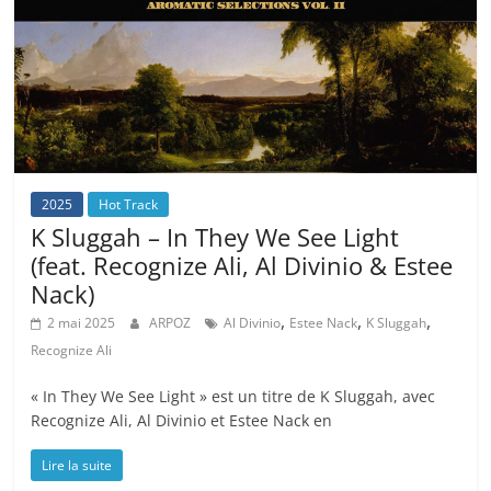
2025
Hot Track
K Sluggah – In They We See Light
(feat. Recognize Ali, Al Divinio & Estee
Nack)
,
,
,
2 mai 2025
ARPOZ
Al Divinio
Estee Nack
K Sluggah
Recognize Ali
« In They We See Light » est un titre de K Sluggah, avec
Recognize Ali, Al Divinio et Estee Nack en
Lire la suite