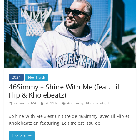
2024
Hot Track
46Simmy – Shine With Me (feat. Lil
Flip & Kholebeatz)
,
,
22 août 2024
ARPOZ
46Simmy
Kholebeatz
Lil Flip
« Shine With Me » est un titre de 46Simmy, avec Lil Flip et
Kholebeatz en featuring. Le titre est issu de
Lire la suite