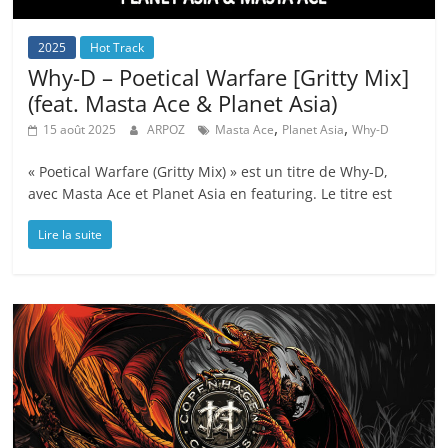
2025
Hot Track
Why-D – Poetical Warfare [Gritty Mix]
(feat. Masta Ace & Planet Asia)
,
,
15 août 2025
ARPOZ
Masta Ace
Planet Asia
Why-D
« Poetical Warfare (Gritty Mix) » est un titre de Why-D,
avec Masta Ace et Planet Asia en featuring. Le titre est
Lire la suite