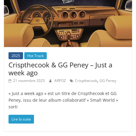
2025
Hot Track
Crispthecook & GG Peney – Just a
week ago
,
21 novembre 2025
ARPOZ
Crispthecook
GG Peney
« Just a week ago » est un titre de Crispthecook et GG
Peney, issu de leur album collaboratif « Small World »
sorti
Lire la suite