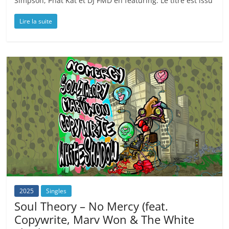
Simpson, Phat Kat et DJ FMD en featuring. Le titre est issu
Lire la suite
2025
Singles
Soul Theory – No Mercy (feat.
Copywrite, Marv Won & The White