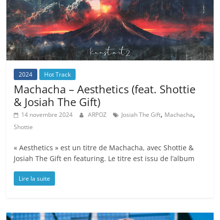
2024
Hot Track
Machacha – Aesthetics (feat. Shottie
& Josiah The Gift)
,
,
14 novembre 2024
ARPOZ
Josiah The Gift
Machacha
Shottie
« Aesthetics » est un titre de Machacha, avec Shottie &
Josiah The Gift en featuring. Le titre est issu de l’album
Lire la suite