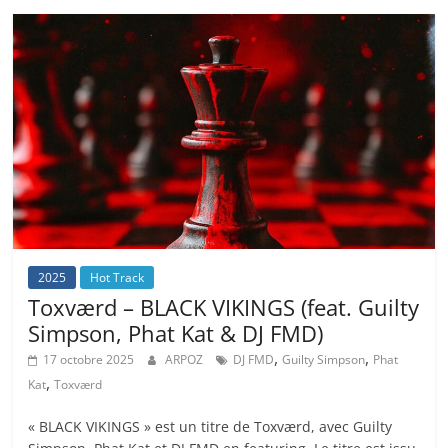
2025
Hot Track
Toxværd – BLACK VIKINGS (feat. Guilty
Simpson, Phat Kat & DJ FMD)
,
,
17 octobre 2025
ARPOZ
DJ FMD
Guilty Simpson
Phat
,
Kat
Toxværd
« BLACK VIKINGS » est un titre de Toxværd, avec Guilty