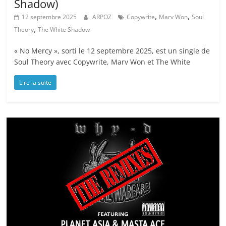
Shadow)
,
,
12 septembre 2025
ARPOZ
Copywrite
Marv Won
Soul
,
Theory
The White Shadow
« No Mercy », sorti le 12 septembre 2025, est un single de
Soul Theory avec Copywrite, Marv Won et The White
Lire la suite