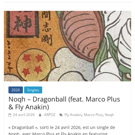
2026
Singles
Noqh – Dragonball (feat. Marco Plus
& Fly Anakin)
,
,
24 avril 2026
ARPOZ
Fly Anakin
Marco Plus
Noqh
« Dragonball », sorti le 24 avril 2026, est un single de
Noqh, avec Marco Plus et Fly Anakin en featuring.