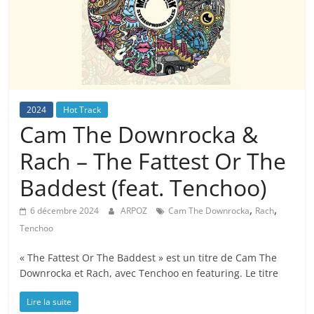
2024
Hot Track
Cam The Downrocka &
Rach – The Fattest Or The
Baddest (feat. Tenchoo)
,
,
6 décembre 2024
ARPOZ
Cam The Downrocka
Rach
Tenchoo
« The Fattest Or The Baddest » est un titre de Cam The
Downrocka et Rach, avec Tenchoo en featuring. Le titre
Lire la suite