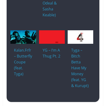
Odeal &
Sasha
Keable)
Kalan.Frfr
YG – I’m A
Tyga –
– Butterfly
Thug Pt. 2
Bitch
Coupe
Betta
(feat.
Have My
Tyga)
Money
(feat. YG
& Kurupt)