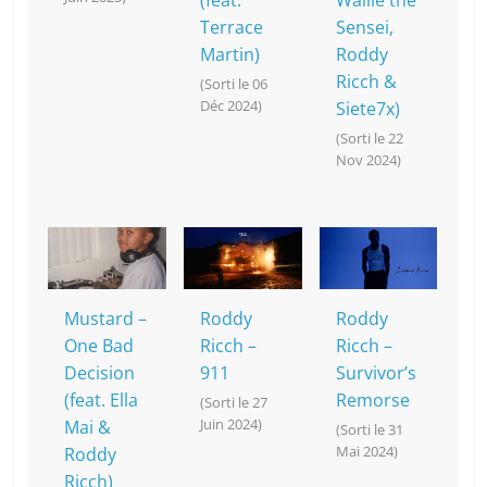
(feat.
Wallie the
Terrace
Sensei,
Martin)
Roddy
Ricch &
(Sorti le 06
Déc 2024)
Siete7x)
(Sorti le 22
Nov 2024)
Mustard –
Roddy
Roddy
One Bad
Ricch –
Ricch –
Decision
911
Survivor’s
(feat. Ella
Remorse
(Sorti le 27
Juin 2024)
Mai &
(Sorti le 31
Mai 2024)
Roddy
Ricch)