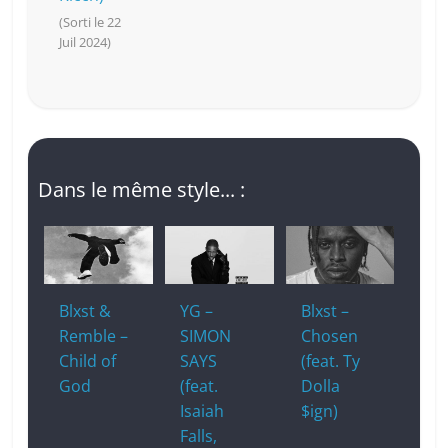
(Sorti le 22
Juil 2024)
Dans le même style... :
Blxst &
YG –
Blxst –
Remble –
SIMON
Chosen
Child of
SAYS
(feat. Ty
God
(feat.
Dolla
Isaiah
$ign)
Falls,