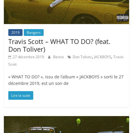
2019
Bangers
Travis Scott – WHAT TO DO? (feat.
Don Toliver)
,
,
27 décembre 2019
Benno
Don Toliver
JACKBOYS
Travis
Scott
« WHAT TO DO? », issu de l’album « JACKBOYS » sorti le 27
décembre 2019, est un son de
Lire la suite