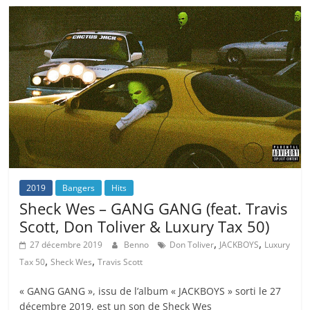
2019
Bangers
Hits
Sheck Wes – GANG GANG (feat. Travis
Scott, Don Toliver & Luxury Tax 50)
,
,
27 décembre 2019
Benno
Don Toliver
JACKBOYS
Luxury
,
,
Tax 50
Sheck Wes
Travis Scott
« GANG GANG », issu de l’album « JACKBOYS » sorti le 27
décembre 2019, est un son de Sheck Wes