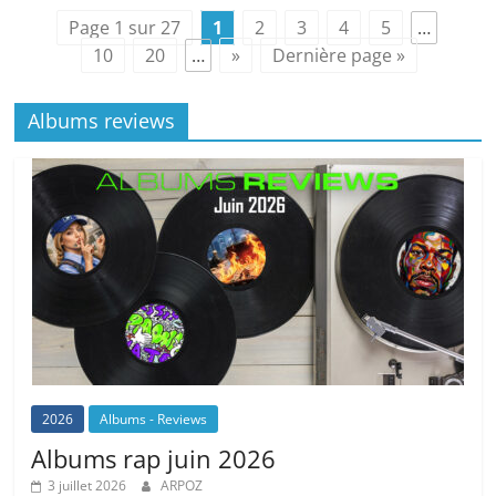
Page 1 sur 27
1
2
3
4
5
…
10
20
…
»
Dernière page »
Albums reviews
2026
Albums - Reviews
Albums rap juin 2026
3 juillet 2026
ARPOZ