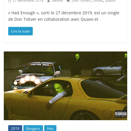
,
,
27 décembre 2019
Benno
Don Toliver
Offset
Quavo
« Had Enough », sorti le 27 décembre 2019, est un single
de Don Toliver en collaboration avec Quavo et
Lire la suite
2019
Bangers
Hits