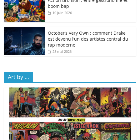
Action Bronson : entre gastronomie et
boom bap
10 juin 2026
October’s Very Own : comment Drake
est devenu l’un des artistes central du
rap moderne
28 mai 2026
Art by …