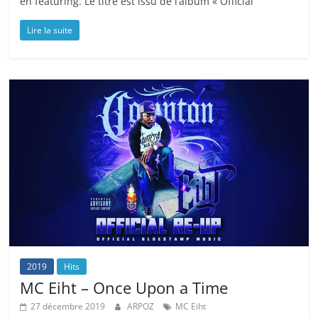
en featuring. Le titre est issu de l’album « Official
Lire la suite
2019
Hits
MC Eiht – Once Upon a Time
27 décembre 2019
ARPOZ
MC Eiht