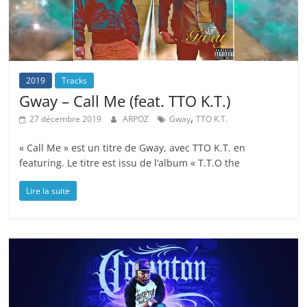
2019
Tracks
Gway – Call Me (feat. TTO K.T.)
,
27 décembre 2019
ARPOZ
Gway
TTO K.T.
« Call Me » est un titre de Gway, avec TTO K.T. en
featuring. Le titre est issu de l’album « T.T.O the
Lire la suite