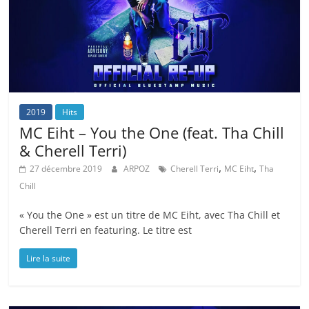
2019
Hits
MC Eiht – You the One (feat. Tha Chill
& Cherell Terri)
,
,
27 décembre 2019
ARPOZ
Cherell Terri
MC Eiht
Tha
Chill
« You the One » est un titre de MC Eiht, avec Tha Chill et
Cherell Terri en featuring. Le titre est
Lire la suite