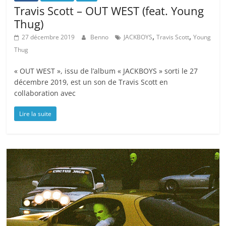
Travis Scott – OUT WEST (feat. Young
Thug)
,
,
27 décembre 2019
Benno
JACKBOYS
Travis Scott
Young
Thug
« OUT WEST », issu de l’album « JACKBOYS » sorti le 27
décembre 2019, est un son de Travis Scott en
collaboration avec
Lire la suite