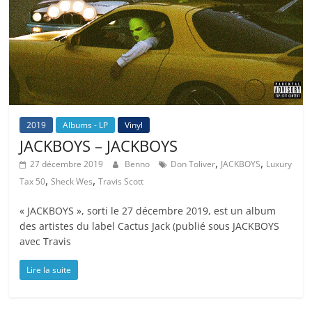
2019
Albums - LP
Vinyl
JACKBOYS – JACKBOYS
,
,
27 décembre 2019
Benno
Don Toliver
JACKBOYS
Luxury
,
,
Tax 50
Sheck Wes
Travis Scott
« JACKBOYS », sorti le 27 décembre 2019, est un album
des artistes du label Cactus Jack (publié sous JACKBOYS
avec Travis
Lire la suite