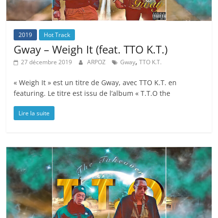
2019
Hot Track
Gway – Weigh It (feat. TTO K.T.)
,
27 décembre 2019
ARPOZ
Gway
TTO K.T.
« Weigh It » est un titre de Gway, avec TTO K.T. en
featuring. Le titre est issu de l’album « T.T.O the
Lire la suite