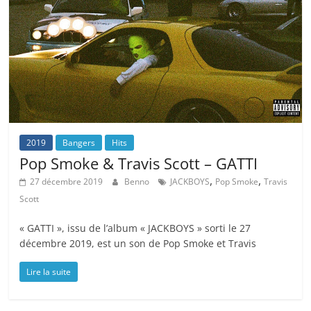
2019
Bangers
Hits
Pop Smoke & Travis Scott – GATTI
,
,
27 décembre 2019
Benno
JACKBOYS
Pop Smoke
Travis
Scott
« GATTI », issu de l’album « JACKBOYS » sorti le 27
décembre 2019, est un son de Pop Smoke et Travis
Lire la suite