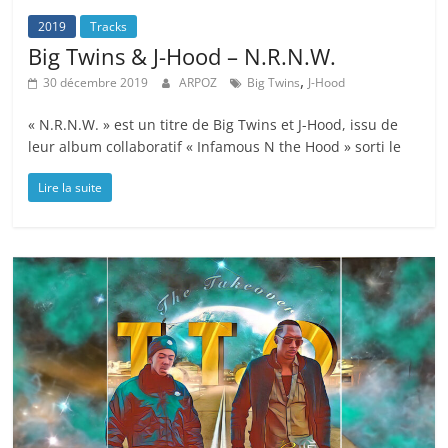
2019
Tracks
Big Twins & J-Hood – N.R.N.W.
,
30 décembre 2019
ARPOZ
Big Twins
J-Hood
« N.R.N.W. » est un titre de Big Twins et J-Hood, issu de
leur album collaboratif « Infamous N the Hood » sorti le
Lire la suite