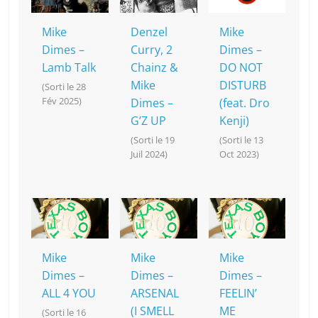
o
at
p
k
k
Mike
Denzel
Mike
Dimes –
Curry, 2
Dimes –
Lamb Talk
Chainz &
DO NOT
Mike
DISTURB
(Sorti le 28
Fév 2025)
Dimes –
(feat. Dro
G’Z UP
Kenji)
(Sorti le 19
(Sorti le 13
Juil 2024)
Oct 2023)
Mike
Mike
Mike
Dimes –
Dimes –
Dimes –
ALL 4 YOU
ARSENAL
FEELIN’
(I SMELL
ME
(Sorti le 16