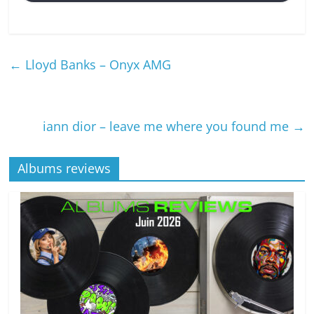
←
Lloyd Banks – Onyx AMG
iann dior – leave me where you found me
→
Albums reviews