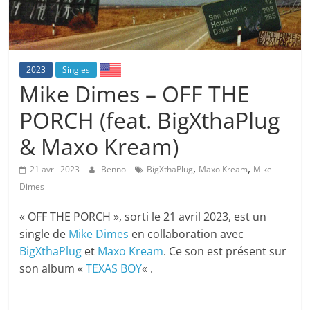
2023
Singles
Mike Dimes – OFF THE
PORCH (feat. BigXthaPlug
& Maxo Kream)
,
,
21 avril 2023
Benno
BigXthaPlug
Maxo Kream
Mike
Dimes
« OFF THE PORCH », sorti le 21 avril 2023, est un
single de
Mike Dimes
en collaboration avec
BigXthaPlug
et
Maxo Kream
. Ce son est présent sur
son album «
TEXAS BOY
« .