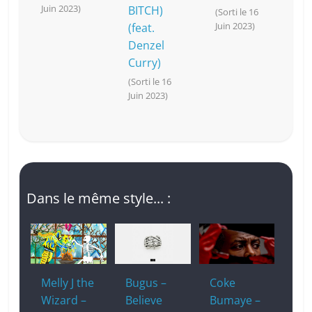
Juin 2023)
BITCH)
(Sorti le 16
Juin 2023)
(feat.
Denzel
Curry)
(Sorti le 16
Juin 2023)
Dans le même style... :
Melly J the
Bugus –
Coke
Wizard –
Believe
Bumaye –