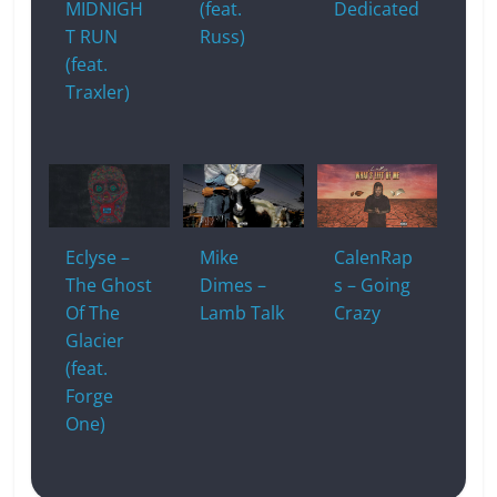
MIDNIGH
(feat.
Dedicated
T RUN
Russ)
(feat.
Traxler)
Eclyse –
Mike
CalenRap
The Ghost
Dimes –
s – Going
Of The
Lamb Talk
Crazy
Glacier
(feat.
Forge
One)