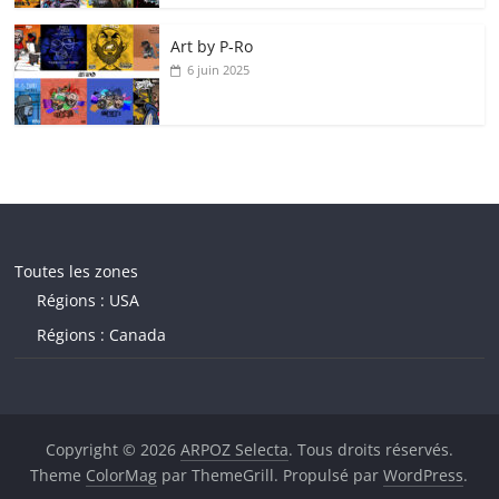
Art by P‑Ro
6 juin 2025
Toutes les zones
Régions : USA
Régions : Canada
Copyright © 2026
ARPOZ Selecta
. Tous droits réservés.
Theme
ColorMag
par ThemeGrill. Propulsé par
WordPress
.