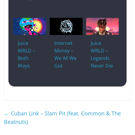
Juice
Internet
Juice
WRLD –
Money –
WRLD –
Both
We All We
Legends
Ways
Got
Never Die
←
Cuban Link – Slam Pit (feat. Common & The
Beatnuts)