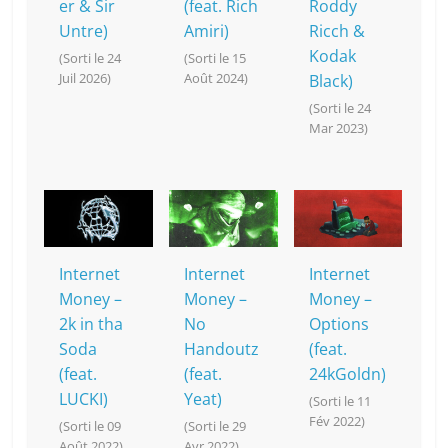
er & Sir
(feat. Rich
Roddy
Untre)
Amiri)
Ricch &
Kodak
(Sorti le 24
(Sorti le 15
Juil 2026)
Août 2024)
Black)
(Sorti le 24
Mar 2023)
Internet
Internet
Internet
Money –
Money –
Money –
2k in tha
No
Options
Soda
Handoutz
(feat.
(feat.
(feat.
24kGoldn)
LUCKI)
Yeat)
(Sorti le 11
Fév 2022)
(Sorti le 09
(Sorti le 29
Août 2022)
Avr 2022)