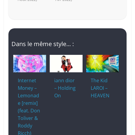
Dans le même style... :
Internet
iann dior
The Kid
Money –
– Holding
LAROI –
Lemonad
On
HEAVEN
e [remix]
(feat. Don
Toliver &
Roddy
Ricch)