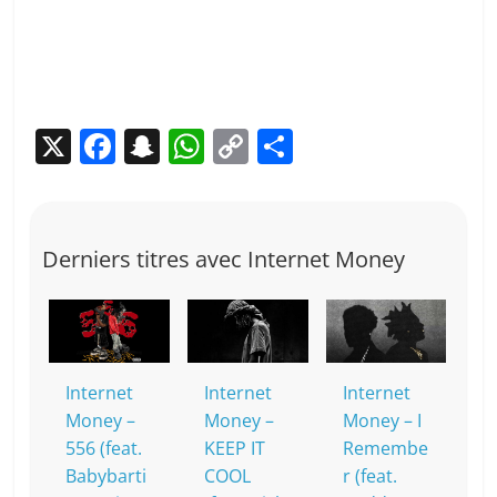
X
F
S
W
C
P
a
n
h
o
ar
c
a
at
p
ta
e
p
s
y
g
Derniers titres avec Internet Money
b
c
A
Li
er
o
h
p
n
o
at
p
k
k
Internet
Internet
Internet
Money –
Money –
Money – I
556 (feat.
KEEP IT
Remembe
Babybarti
COOL
r (feat.