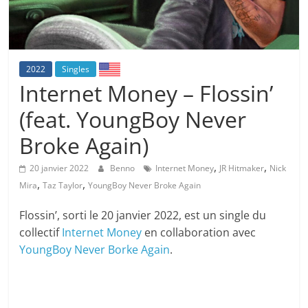
2022
Singles
Internet Money – Flossin’
(feat. YoungBoy Never
Broke Again)
,
,
20 janvier 2022
Benno
Internet Money
JR Hitmaker
Nick
,
,
Mira
Taz Taylor
YoungBoy Never Broke Again
Flossin’, sorti le 20 janvier 2022, est un single du
collectif
Internet Money
en collaboration avec
YoungBoy Never Borke Again
.