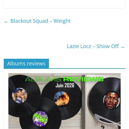
←
Blackout Squad – Weight
Lazie Locz – Show Off
→
Albums reviews