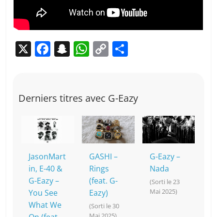
X
F
S
W
C
P
a
n
h
o
ar
c
a
at
p
ta
e
p
s
y
g
Derniers titres avec G-Eazy
b
c
A
Li
er
o
h
p
n
o
at
p
k
k
JasonMart
GASHI –
G-Eazy –
in, E-40 &
Rings
Nada
G-Eazy –
(feat. G-
(Sorti le 23
Mai 2025)
You See
Eazy)
What We
(Sorti le 30
Mai 2025)