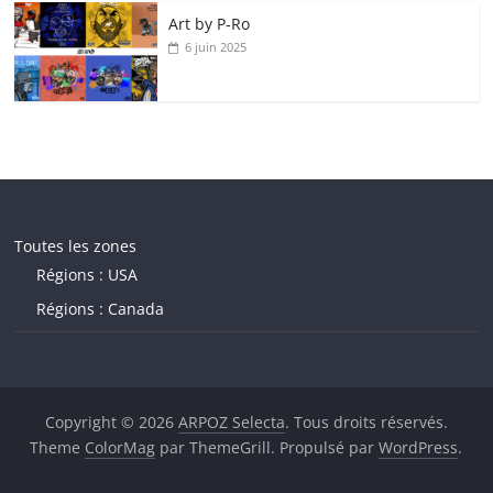
Art by P‑Ro
6 juin 2025
Toutes les zones
Régions : USA
Régions : Canada
Copyright © 2026
ARPOZ Selecta
. Tous droits réservés.
Theme
ColorMag
par ThemeGrill. Propulsé par
WordPress
.