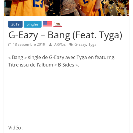
2019
Singles
G-Eazy – Bang (Feat. Tyga)
,
18 septembre 2019
ARPOZ
G-Eazy
Tyga
« Bang » single de G-Eazy avec Tyga en featurng.
Titre issu de l’album « B-Sides ».
Vidéo :