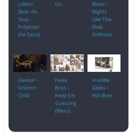
Lakers
Go
Beatz –
(feat. Ab-
Nights
Soul,
Like This
Polyester
(feat.
the Saint)
Iiinfinite)
Devour –
Huey
Freddie
Unborn
Briss –
Gibbs –
Child
Keep Em
Hot Boys
Guessing
(Bless)