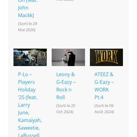
On (feat.
John
Mackk)
(Sorti le 29
Mai 2026)
P-Lo –
Leony &
ATEEZ &
Players
G-Eazy –
G-Eazy –
Holiday
Rock n
WORK
’25 (feat.
Roll
Pt.4
Larry
(Sorti le 25
(Sorti le 09
Oct 2024)
Août 2024)
June,
Kamaiyah,
Saweetie,
LaRussell,