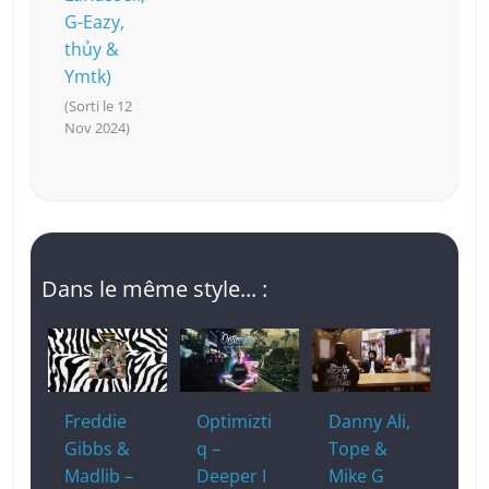
G-Eazy,
thủy &
Ymtk)
(Sorti le 12
Nov 2024)
Dans le même style... :
Freddie
Optimizti
Danny Ali,
Gibbs &
q –
Tope &
Madlib –
Deeper I
Mike G