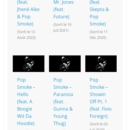
(feat.
Mr. Jones
(feat.
Jhené Aiko
(feat.
Skepta &
& Pop
Future)
Pop
Smoke)
Smoke)
(Sorti le 16
Juil 2021)
(Sorti le 12
(Sorti le 11
Août 2022)
Déc 2020)
Pop
Pop
Pop
Smoke –
Smoke –
Smoke –
Hello
Paranoia
Showin
(feat. A
(feat.
Off Pt. 1
Boogie
Gunna &
(feat. Fivio
Wit Da
Young
Foreign)
Hoodie)
Thug)
(Sorti le 03
Juil 2020)