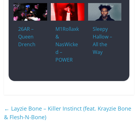
26AR –
M1Rollaxk
Sleepy
Queen
&
Hallow –
Drench
NasWicke
All the
d –
Way
POWER
←
Layzie Bone – Killer Instinct (feat. Krayzie Bone
& Flesh-N-Bone)