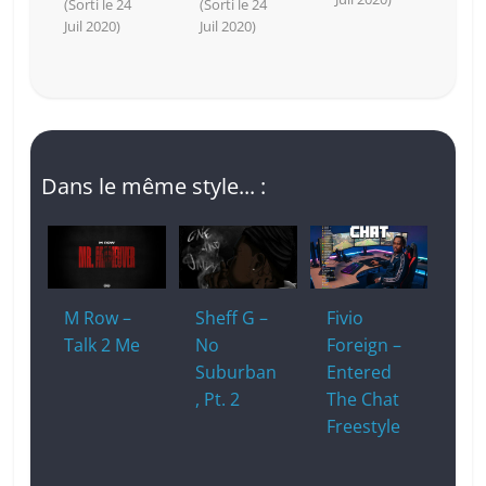
(Sorti le 24
(Sorti le 24
Juil 2020)
Juil 2020)
Dans le même style... :
M Row –
Sheff G –
Fivio
Talk 2 Me
No
Foreign –
Suburban
Entered
, Pt. 2
The Chat
Freestyle