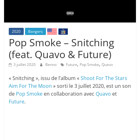
2020
Bangers
Pop Smoke – Snitching
(feat. Quavo & Future)
,
,
3 juillet 2020
Benno
Future
Pop Smoke
Quavo
« Snitching », issu de l’album «
Shoot For The Stars
Aim For The Moon
» sorti le 3 juillet 2020, est un son
de
Pop Smoke
en collaboration avec
Quavo
et
Future
.