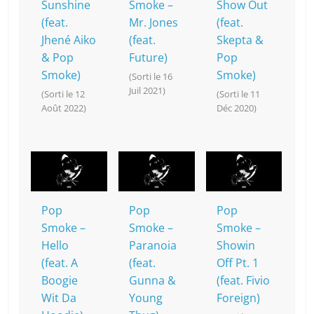
Sunshine
Smoke –
Show Out
(feat.
Mr. Jones
(feat.
Jhené Aiko
(feat.
Skepta &
& Pop
Future)
Pop
Smoke)
Smoke)
(Sorti le 16
Juil 2021)
(Sorti le 12
(Sorti le 11
Août 2022)
Déc 2020)
Pop
Pop
Pop
Smoke –
Smoke –
Smoke –
Hello
Paranoia
Showin
(feat. A
(feat.
Off Pt. 1
Boogie
Gunna &
(feat. Fivio
Wit Da
Young
Foreign)