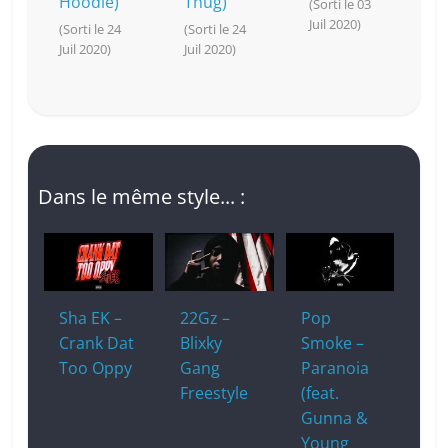
Hoodie)
Thug)
(Sorti le 03
Juil 2020)
(Sorti le 24
(Sorti le 24
Juil 2020)
Juil 2020)
Dans le même style... :
Sha EK –
22Gz –
Pop
Crank Dat
Blixky
Smoke –
Too Oppy
Gang
Paranoia
Freestyle
(feat.
Gunna &
Young