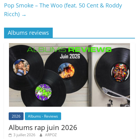
Pop Smoke – The Woo (feat. 50 Cent & Roddy
Ricch)
→
Albums reviews
2026
Albums - Reviews
Albums rap juin 2026
3 juillet 2026
ARPOZ