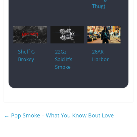
Thug)
Sheff G –
22Gz –
26AR –
Brokey
Said It’s
Harbor
Smoke
←
Pop Smoke – What You Know Bout Love