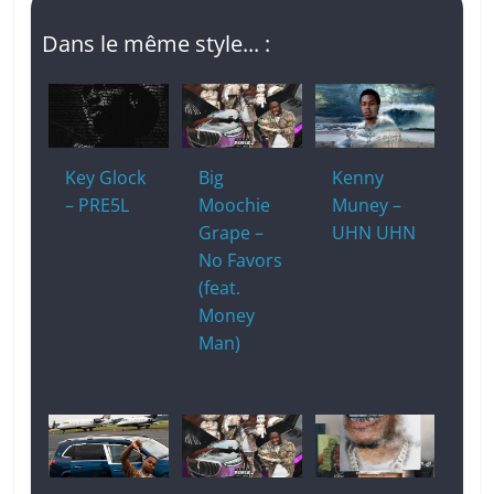
Dans le même style... :
Key Glock
Big
Kenny
– PRE5L
Moochie
Muney –
Grape –
UHN UHN
No Favors
(feat.
Money
Man)