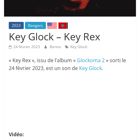
2023
Bangers
Key Glock – Key Rex
24 février 2023
Benno
Key Glock
« Key Rex », issu de l’album «
Glockoma 2
» sorti le
24 février 2023, est un son de
Key Glock
.
Vidéo: