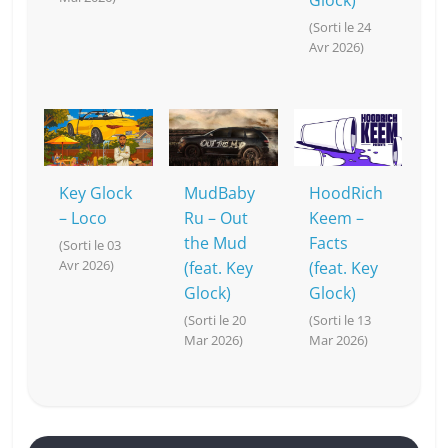
Glock)
(Sorti le 24
Avr 2026)
Key Glock
MudBaby
HoodRich
– Loco
Ru – Out
Keem –
the Mud
Facts
(Sorti le 03
Avr 2026)
(feat. Key
(feat. Key
Glock)
Glock)
(Sorti le 20
(Sorti le 13
Mar 2026)
Mar 2026)