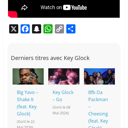
X
F
S
W
C
P
a
n
h
o
ar
c
a
at
p
ta
e
p
s
y
g
Derniers titres avec Key Glock
b
c
A
Li
er
o
h
p
n
o
at
p
k
k
Big Yavo –
Key Glock
Bfb Da
Shake It
– Go
Packman
(feat. Key
–
(Sorti le 08
Mai 2026)
Glock)
Cheesing
(feat. Key
(Sorti le 22
Mai 2026)