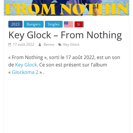
2023
Bangers
Singles
Key Glock – From Nothing
17 août 2022
Benno
Key Glock
« From Nothing », sorti le 17 août 2022, est un son
de
Key Glock
. Ce son est présent sur l’album
«
Glockoma 2
» .