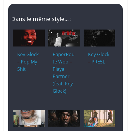
Dans le même style... :
Key Glock
PaperRou
Key Glock
– Pop My
te Woo –
– PRE5L
Shit
Playa
Partner
(feat. Key
Glock)