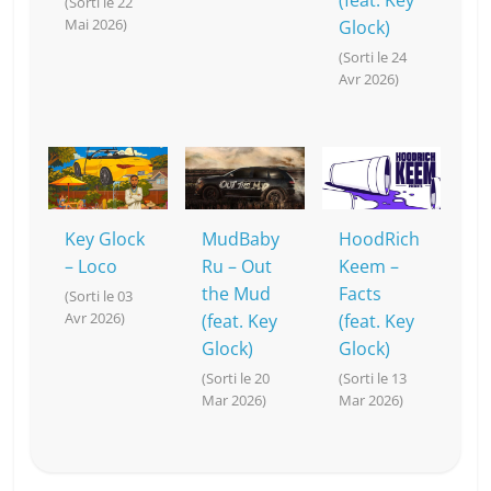
(feat. Key
(Sorti le 22
Mai 2026)
Glock)
(Sorti le 24
Avr 2026)
Key Glock
MudBaby
HoodRich
– Loco
Ru – Out
Keem –
the Mud
Facts
(Sorti le 03
Avr 2026)
(feat. Key
(feat. Key
Glock)
Glock)
(Sorti le 20
(Sorti le 13
Mar 2026)
Mar 2026)