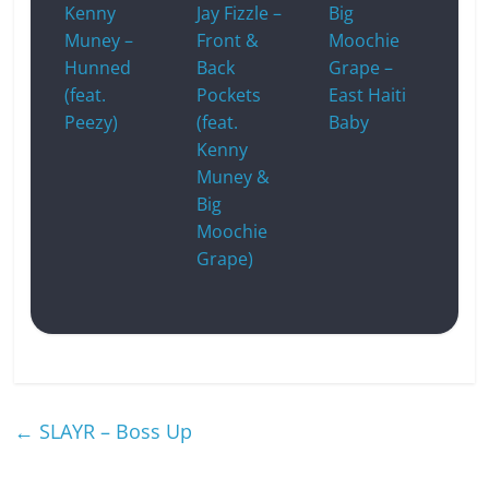
Kenny
Jay Fizzle –
Big
Muney –
Front &
Moochie
Hunned
Back
Grape –
(feat.
Pockets
East Haiti
Peezy)
(feat.
Baby
Kenny
Muney &
Big
Moochie
Grape)
←
SLAYR – Boss Up