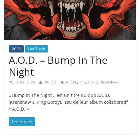
2026
Hot Track
A.O.D. – Bump In The
Night
,
,
30 mai 2026
ARPOZ
A.O.D.
King Gordy
Krenshaw
« Bump In The Night » est un titre du duo A.O.D.
(Krenshaw & King Gordy), issu de leur album collaboratif
« A.O.D. »
Lire la suite