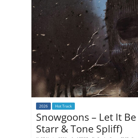
2026
Hot Track
Snowgoons – Let It Be
Starr & Tone Spliff)