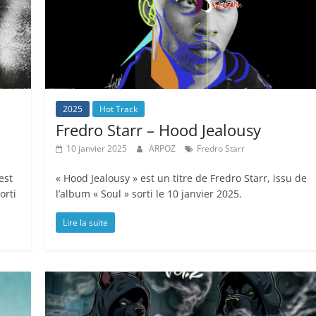
2025
Hot Track
Fredro Starr – Hood Jealousy
10 janvier 2025
ARPOZ
Fredro Starr
est
« Hood Jealousy » est un titre de Fredro Starr, issu de
orti
l’album « Soul » sorti le 10 janvier 2025.
Lire la suite