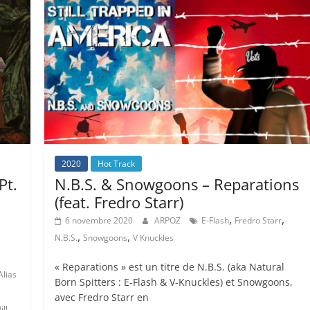
2020
Hot Track
Pt.
N.B.S. & Snowgoons – Reparations
(feat. Fredro Starr)
,
,
6 novembre 2020
ARPOZ
E-Flash
Fredro Starr
,
,
N.B.S.
Snowgoons
V Knuckles
« Reparations » est un titre de N.B.S. (aka Natural
Alias
Born Spitters : E-Flash & V-Knuckles) et Snowgoons,
avec Fredro Starr en
ill