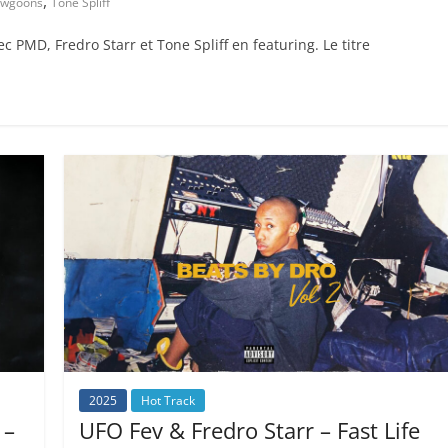
,
owgoons
Tone Spliff
c PMD, Fredro Starr et Tone Spliff en featuring. Le titre
2025
Hot Track
 –
UFO Fev & Fredro Starr – Fast Life