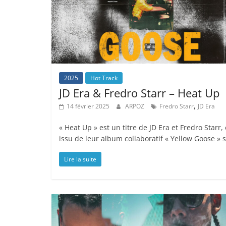
2025
Hot Track
JD Era & Fredro Starr – Heat Up
,
14 février 2025
ARPOZ
Fredro Starr
JD Era
« Heat Up » est un titre de JD Era et Fredro Starr, 
issu de leur album collaboratif « Yellow Goose » s
Lire la suite