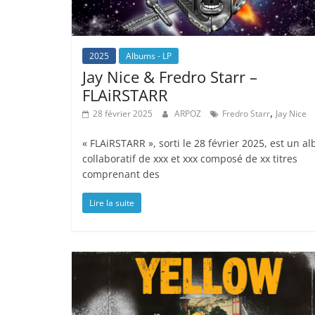
2025
Albums - LP
Jay Nice & Fredro Starr –
FLAiRSTARR
,
28 février 2025
ARPOZ
Fredro Starr
Jay Nice
« FLAiRSTARR », sorti le 28 février 2025, est un a
collaboratif de xxx et xxx composé de xx titres
comprenant des
Lire la suite