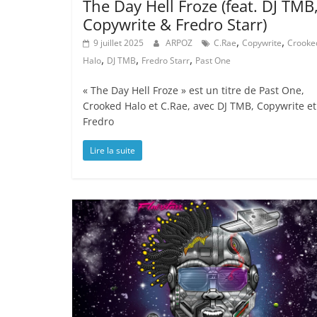
The Day Hell Froze (feat. DJ TMB
Copywrite & Fredro Starr)
,
,
9 juillet 2025
ARPOZ
C.Rae
Copywrite
Crooke
,
,
,
Halo
DJ TMB
Fredro Starr
Past One
« The Day Hell Froze » est un titre de Past One,
Crooked Halo et C.Rae, avec DJ TMB, Copywrite et
Fredro
Lire la suite