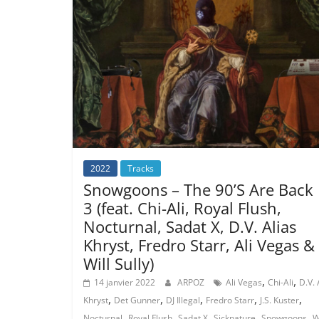
2022
Tracks
Snowgoons – The 90’S Are Back 
3 (feat. Chi-Ali, Royal Flush,
Nocturnal, Sadat X, D.V. Alias
Khryst, Fredro Starr, Ali Vegas &
Will Sully)
,
,
14 janvier 2022
ARPOZ
Ali Vegas
Chi-Ali
D.V. 
,
,
,
,
,
Khryst
Det Gunner
DJ Illegal
Fredro Starr
J.S. Kuster
,
,
,
,
,
Nocturnal
Royal Flush
Sadat X
Sicknature
Snowgoons
W