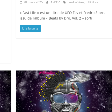
,
,
28 mars 2025
ARPOZ
Fredro Starr
UFO Fev
« Fast Life » est un titre de UFO Fev et Fredro Starr,
d
issu de l’album « Beats by Dro, Vol. 2 » sorti
Lire la suite