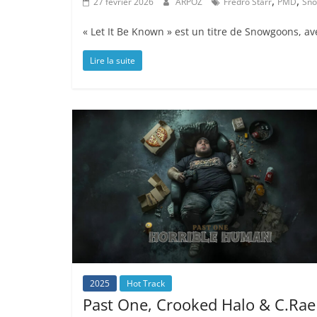
,
,
27 février 2026
ARPOZ
Fredro Starr
PMD
Sn
« Let It Be Known » est un titre de Snowgoons, ave
Lire la suite
2025
Hot Track
Past One, Crooked Halo & C.Rae