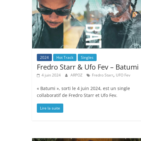
2024
Hot Track
Singles
Fredro Starr & Ufo Fev – Batumi
,
4 juin 2024
ARPOZ
Fredro Starr
UFO Fev
« Batumi », sorti le 4 juin 2024, est un single
collaboratif de Fredro Starr et Ufo Fev.
Lire la suite