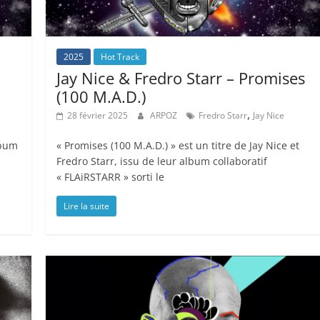
2025
Hot Track
Jay Nice & Fredro Starr – Promises
(100 M.A.D.)
,
28 février 2025
ARPOZ
Fredro Starr
Jay Nice
lbum
« Promises (100 M.A.D.) » est un titre de Jay Nice et
Fredro Starr, issu de leur album collaboratif
« FLAiRSTARR » sorti le
Lire la suite