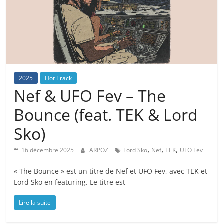
2025
Hot Track
Nef & UFO Fev – The
Bounce (feat. TEK & Lord
Sko)
,
,
,
16 décembre 2025
ARPOZ
Lord Sko
Nef
TEK
UFO Fev
« The Bounce » est un titre de Nef et UFO Fev, avec TEK et
Lord Sko en featuring. Le titre est
Lire la suite