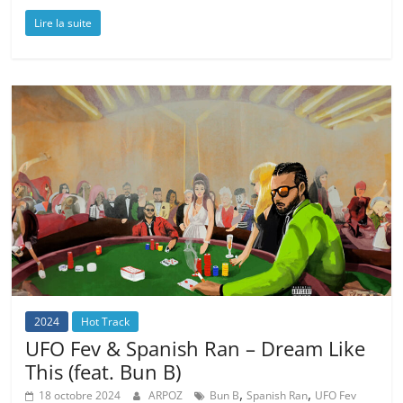
Lire la suite
2024
Hot Track
UFO Fev & Spanish Ran – Dream Like
This (feat. Bun B)
,
,
18 octobre 2024
ARPOZ
Bun B
Spanish Ran
UFO Fev