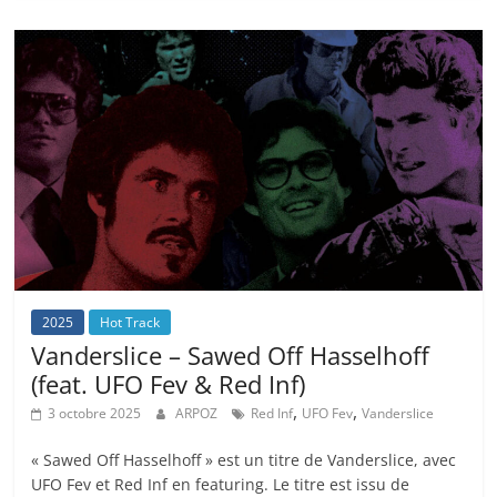
2025
Hot Track
Vanderslice – Sawed Off Hasselhoff
(feat. UFO Fev & Red Inf)
,
,
3 octobre 2025
ARPOZ
Red Inf
UFO Fev
Vanderslice
« Sawed Off Hasselhoff » est un titre de Vanderslice, avec
UFO Fev et Red Inf en featuring. Le titre est issu de