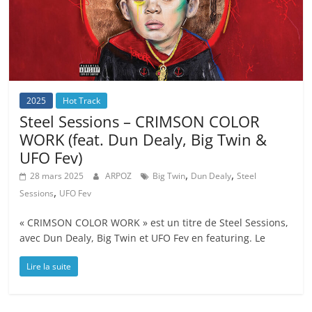
2025
Hot Track
Steel Sessions – CRIMSON COLOR
WORK (feat. Dun Dealy, Big Twin &
UFO Fev)
,
,
28 mars 2025
ARPOZ
Big Twin
Dun Dealy
Steel
,
Sessions
UFO Fev
« CRIMSON COLOR WORK » est un titre de Steel Sessions,
avec Dun Dealy, Big Twin et UFO Fev en featuring. Le
Lire la suite