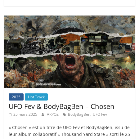
2025
Hot Track
UFO Fev & BodyBagBen – Chosen
,
25 mars 2025
ARPOZ
BodyBagBen
UFO Fev
« Chosen » est un titre de UFO Fev et BodyBagBen, issu de
leur album collaboratif « Thousand Yard Stare » sorti le 25