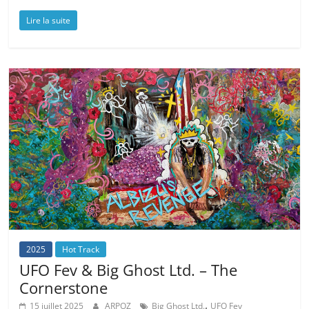
Lire la suite
2025
Hot Track
UFO Fev & Big Ghost Ltd. – The
Cornerstone
,
15 juillet 2025
ARPOZ
Big Ghost Ltd.
UFO Fev