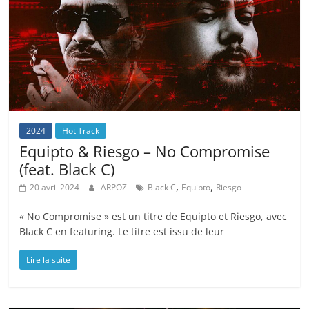
2024
Hot Track
Equipto & Riesgo – No Compromise
(feat. Black C)
,
,
20 avril 2024
ARPOZ
Black C
Equipto
Riesgo
« No Compromise » est un titre de Equipto et Riesgo, avec
Black C en featuring. Le titre est issu de leur
Lire la suite