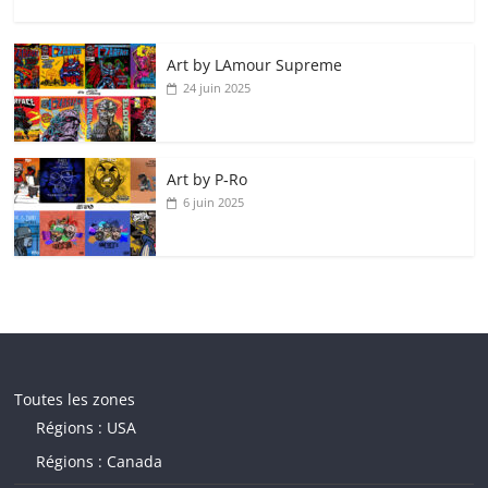
Art by LAmour Supreme
24 juin 2025
Art by P‑Ro
6 juin 2025
Toutes les zones
Régions : USA
Régions : Canada