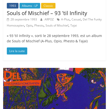
1993
Albums - LP
Classic
Souls of Mischief – 93 ’til Infinity
,
,
28 septembre 1993
ARPOZ
A-Plus
Casual
Del The Funky
,
,
,
,
Homosapien
Opio
Phesto
Souls of Mischief
Tajai
« 93 ’til Infinity », sorti le 28 septembre 1993, est un album
de Souls of Mischief (A-Plus, Opio, Phesto & Tajai)
Lire la suite