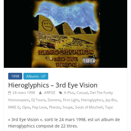
1998
Albums - LP
Hieroglyphics – 3rd Eye Vision
,
,
24 mars 1998
ARPOZ
A-Plus
Casual
Del The Funky
,
,
,
,
,
,
Homosapien
DJ Toure
Domino
First Light
Hieroglyphics
Jay-Biz
,
,
,
,
,
,
MIKE G
Opio
Pep Love
Phesto
Snupe
Souls of Mischief
Tajai
« 3rd Eye Vision », sorti le 24 mars 1998, est un album de
Hieroglyphics composé de 22 titres.