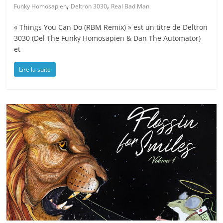
,
,
Funky Homosapien
Deltron 3030
Real Bad Man
« Things You Can Do (RBM Remix) » est un titre de Deltron
3030 (Del The Funky Homosapien & Dan The Automator)
et
Lire la suite