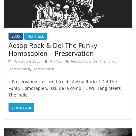
2005
Hot Track
Aesop Rock & Del The Funky
Homosapien – Preservation
,
18 octobre 2005
ARPOZ
Aesop Rock
Del The Funky
,
Homosapien
Homosapien
« Preservation » est un titre de Aesop Rock et Del The
Funky Homosapien, issu de la compil’ « Wu-Tang Meets
The Indie
Lire la suite