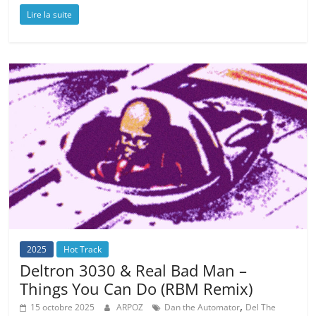
Lire la suite
2025
Hot Track
Deltron 3030 & Real Bad Man –
Things You Can Do (RBM Remix)
,
15 octobre 2025
ARPOZ
Dan the Automator
Del The