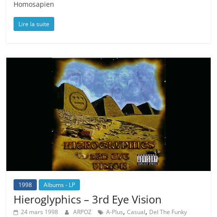
Homosapien
Lire la suite
1998
Albums - LP
Hieroglyphics – 3rd Eye Vision
,
,
24 mars 1998
ARPOZ
A-Plus
Casual
Del The Funky