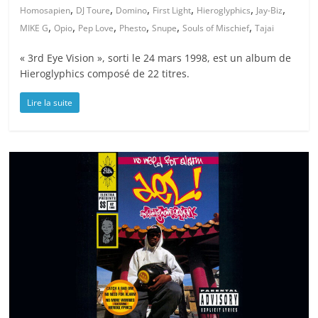
,
,
,
,
,
,
Homosapien
DJ Toure
Domino
First Light
Hieroglyphics
Jay-Biz
,
,
,
,
,
,
MIKE G
Opio
Pep Love
Phesto
Snupe
Souls of Mischief
Tajai
« 3rd Eye Vision », sorti le 24 mars 1998, est un album de
Hieroglyphics composé de 22 titres.
Lire la suite