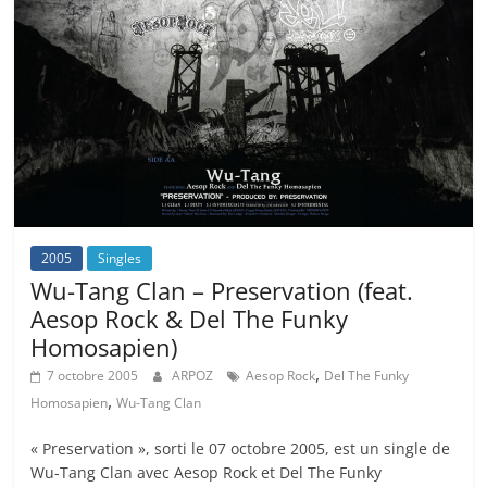
2005
Singles
Wu-Tang Clan – Preservation (feat.
Aesop Rock & Del The Funky
Homosapien)
,
7 octobre 2005
ARPOZ
Aesop Rock
Del The Funky
,
Homosapien
Wu-Tang Clan
« Preservation », sorti le 07 octobre 2005, est un single de
Wu-Tang Clan avec Aesop Rock et Del The Funky