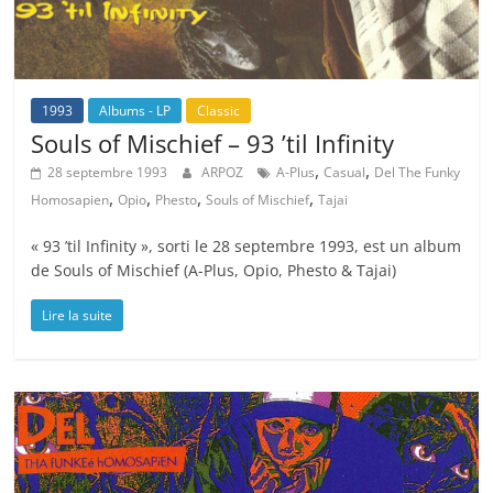
1993
Albums - LP
Classic
Souls of Mischief – 93 ’til Infinity
,
,
28 septembre 1993
ARPOZ
A-Plus
Casual
Del The Funky
,
,
,
,
Homosapien
Opio
Phesto
Souls of Mischief
Tajai
« 93 ’til Infinity », sorti le 28 septembre 1993, est un album
de Souls of Mischief (A-Plus, Opio, Phesto & Tajai)
Lire la suite