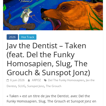
2026
Hot Track
Jav the Dentist – Taken
(feat. Del the Funky
Homosapien, Slug, The
Grouch & Sunspot Jonz)
,
6 juin 2026
ARPOZ
Del The Funky Homosapien
Jav the
,
,
,
Dentist
SLUG
Sunspot Jonz
The Grouch
« Taken » est un titre de Jav the Dentist, avec Del the
Funky Homosapien, Slug, The Grouch et Sunspot Jonz en