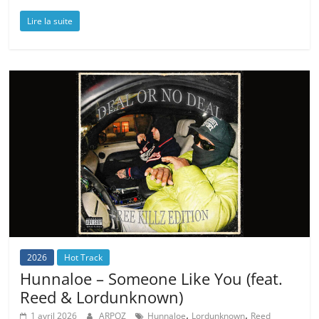
Lire la suite
2026
Hot Track
Hunnaloe – Someone Like You (feat.
Reed & Lordunknown)
,
,
1 avril 2026
ARPOZ
Hunnaloe
Lordunknown
Reed