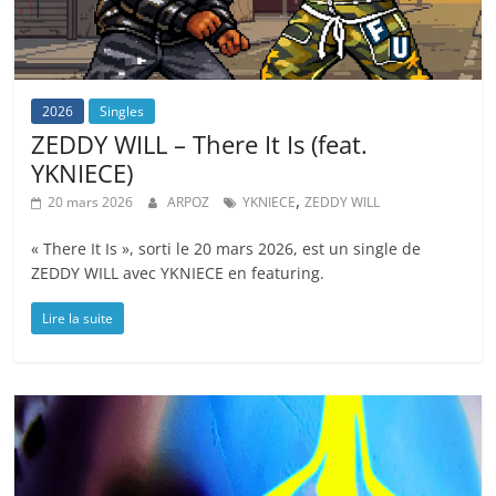
2026
Singles
ZEDDY WILL – There It Is (feat.
YKNIECE)
,
20 mars 2026
ARPOZ
YKNIECE
ZEDDY WILL
« There It Is », sorti le 20 mars 2026, est un single de
ZEDDY WILL avec YKNIECE en featuring.
Lire la suite