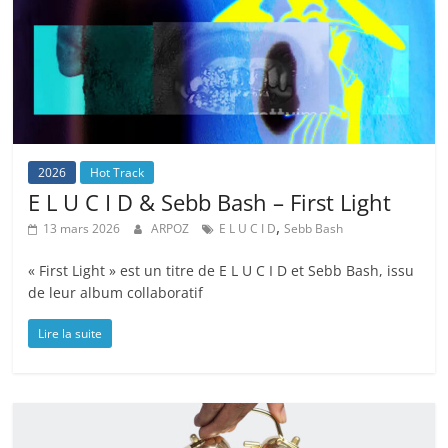
2026
Hot Track
E L U C I D & Sebb Bash – First Light
,
13 mars 2026
ARPOZ
E L U C I D
Sebb Bash
« First Light » est un titre de E L U C I D et Sebb Bash, issu
de leur album collaboratif
Lire la suite