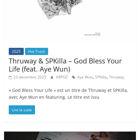
2025
Hot Track
Thruway & SPKilla – God Bless Your
Life (feat. Aye Wun)
,
,
23 décembre 2025
ARPOZ
Aye Wun
SPKilla
Thruway
« God Bless Your Life » est un titre de Thruway et SPKilla,
avec Aye Wun en featuring. Le titre est issu
Lire la suite