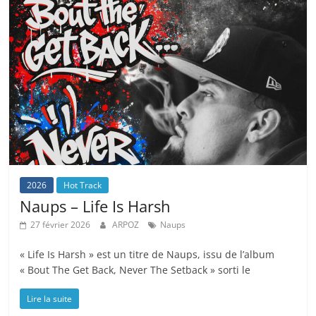
2026
Hot Track
Naups – Life Is Harsh
27 février 2026
ARPOZ
Naups
« Life Is Harsh » est un titre de Naups, issu de l’album
« Bout The Get Back, Never The Setback » sorti le
Lire la suite