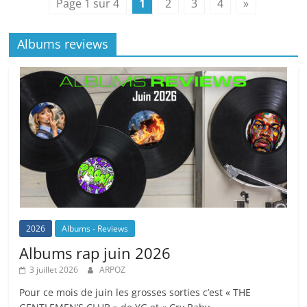
Page 1 sur 4
1
2
3
4
»
Albums reviews
2026
Albums - Reviews
Albums rap juin 2026
3 juillet 2026
ARPOZ
Pour ce mois de juin les grosses sorties c’est « THE