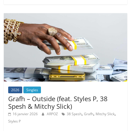
2026
Singles
Grafh – Outside (feat. Styles P, 38
Spesh & Mitchy Slick)
,
,
,
16 janvier 2026
ARPOZ
38 Spesh
Grafh
Mitchy Slick
Styles P