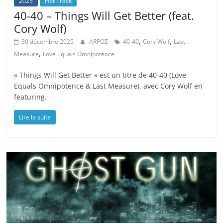
2025
Hot Track
40-40 – Things Will Get Better (feat.
Cory Wolf)
,
,
30 décembre 2025
ARPOZ
40-40
Cory Wolf
Last
,
Measure
Love Equals Omnipotence
« Things Will Get Better » est un titre de 40-40 (Love
Equals Omnipotence & Last Measure), avec Cory Wolf en
featuring.
Lire la suite