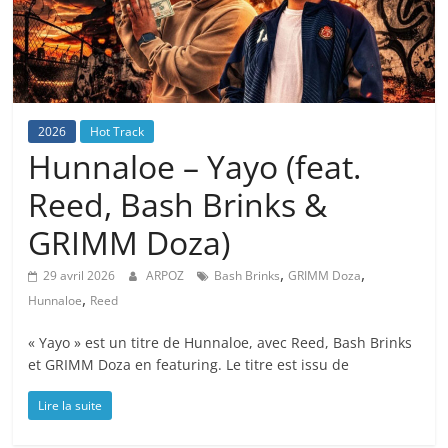
2026
Hot Track
Hunnaloe – Yayo (feat.
Reed, Bash Brinks &
GRIMM Doza)
,
,
29 avril 2026
ARPOZ
Bash Brinks
GRIMM Doza
,
Hunnaloe
Reed
« Yayo » est un titre de Hunnaloe, avec Reed, Bash Brinks
et GRIMM Doza en featuring. Le titre est issu de
Lire la suite