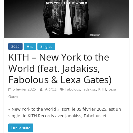
2025
Hits
Singles
KITH – New York to the
World (feat. Jadakiss,
Fabolous & Lexa Gates)
,
,
,
5 février 2025
ARPOZ
Fabolous
Jadakiss
KITH
Lexa
Gates
« New York to the World », sorti le 05 février 2025, est un
single de KITH Records avec Jadakiss, Fabolous et
Lire la suite