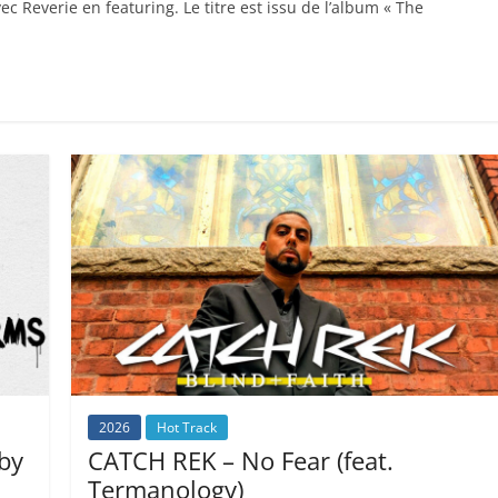
ec Reverie en featuring. Le titre est issu de l’album « The
2026
Hot Track
by
CATCH REK – No Fear (feat.
Termanology)