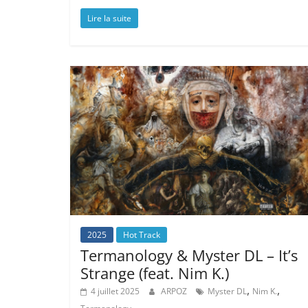
Lire la suite
2025
Hot Track
Termanology & Myster DL – It’s
Strange (feat. Nim K.)
,
,
4 juillet 2025
ARPOZ
Myster DL
Nim K.