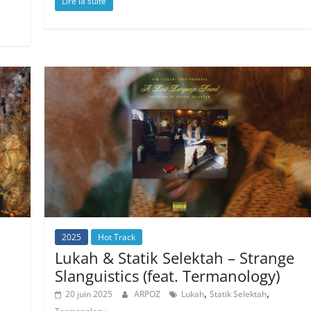
Lire la suite
2025
Hot Track
Lukah & Statik Selektah – Strange
Slanguistics (feat. Termanology)
,
,
20 juin 2025
ARPOZ
Lukah
Statik Selektah