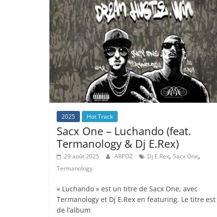
2025
Hot Track
Sacx One – Luchando (feat.
Termanology & Dj E.Rex)
,
,
29 août 2025
ARPOZ
Dj E.Rex
Sacx One
Termanology
« Luchando » est un titre de Sacx One, avec
Termanology et Dj E.Rex en featuring. Le titre est
de l’album