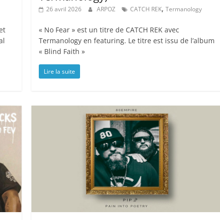
,
26 avril 2026
ARPOZ
CATCH REK
Termanology
et
« No Fear » est un titre de CATCH REK avec
al
Termanology en featuring. Le titre est issu de l’album
« Blind Faith »
Lire la suite