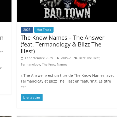
2025
Hot Track
rn
The Know Names – The Answer
(feat. Termanology & Blizz The
Illest)
gy
,
17 septembre 2025
ARPOZ
Blizz The Illest
,
Termanology
The Know Names
re
« The Answer » est un titre de The Know Names, avec
Termanology et Blizz The Illest en featuring. Le titre
est
Lire la suite