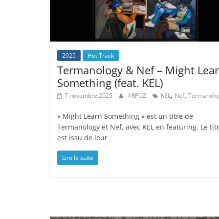
2025
Hot Track
Termanology & Nef – Might Lea
Something (feat. KEL)
,
,
7 novembre 2025
ARPOZ
KEL
Nef
Termanolo
« Might Learn Something » est un titre de
Termanology et Nef, avec KEL en featuring. Le tit
est issu de leur
Lire la suite