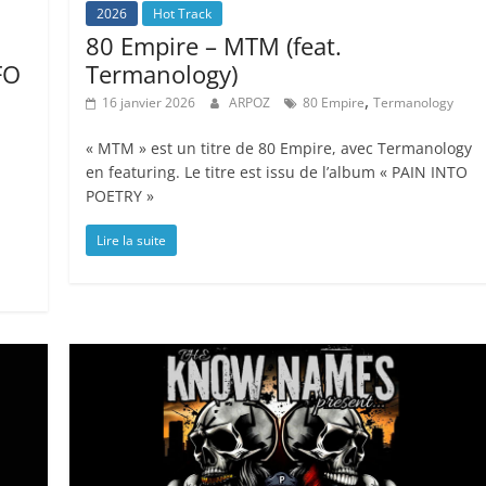
2026
Hot Track
80 Empire – MTM (feat.
FO
Termanology)
,
16 janvier 2026
ARPOZ
80 Empire
Termanology
« MTM » est un titre de 80 Empire, avec Termanology
en featuring. Le titre est issu de l’album « PAIN INTO
POETRY »
Lire la suite