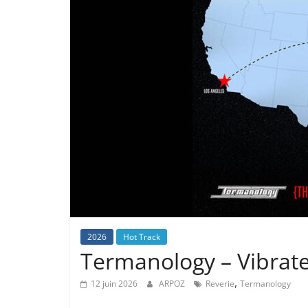
2026
Hot Track
Termanology – Vibrate 
,
12 juin 2026
ARPOZ
Reverie
Termanology