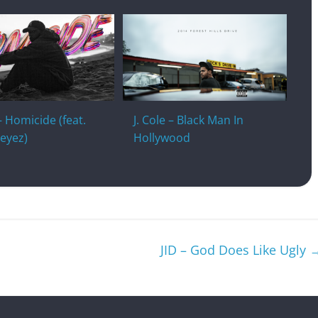
 Homicide (feat.
J. Cole – Black Man In
Reyez)
Hollywood
JID – God Does Like Ugly