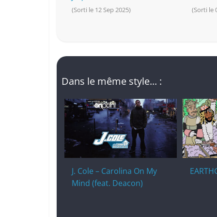
(Sorti le 12 Sep 2025)
(Sorti le 
Dans le même style... :
J. Cole – Carolina On My
EARTHG
Mind (feat. Deacon)