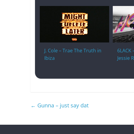
J. Cole – Trae The Truth in
6LACK –
Ibiza
Jessie 
←
Gunna – just say dat