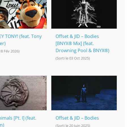
EY TONY! (feat. Tony
Offset & JID – Bodies
er)
[BNYX® Mix] (feat.
Drowning Pool & BNYX®)
 18 Fév 2026)
(Sorti le 03 Oct 2025)
imals [Pt. I] (feat.
Offset & JID – Bodies
m)
(Sorti le 20 Juin 2025)