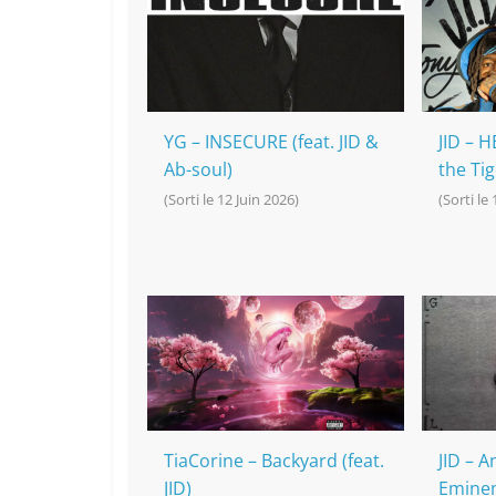
o
h
p
n
o
at
p
k
k
YG – INSECURE (feat. JID &
JID – H
Ab-soul)
the Tig
(Sorti le 12 Juin 2026)
(Sorti le
TiaCorine – Backyard (feat.
JID – An
JID)
Emine