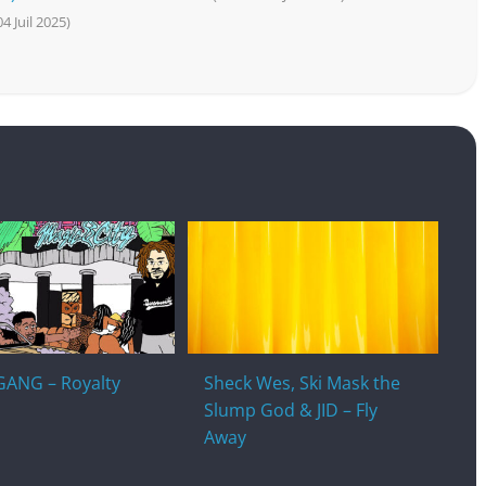
04 Juil 2025)
ANG – Royalty
Sheck Wes, Ski Mask the
Slump God & JID – Fly
Away