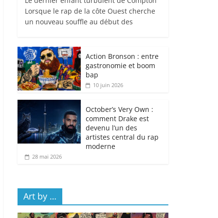
Le dernier enfant turbulent de Compton
Lorsque le rap de la côte Ouest cherche
un nouveau souffle au début des
Action Bronson : entre
gastronomie et boom
bap
10 juin 2026
October’s Very Own :
comment Drake est
devenu l’un des
artistes central du rap
moderne
28 mai 2026
Art by …