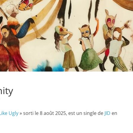
ity
T
ike Ugly
» sorti le 8 août 2025, est un single de
JID
en