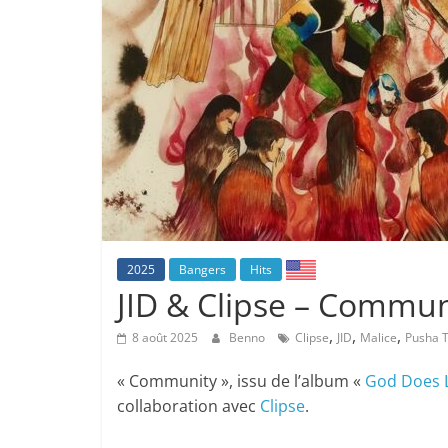
2025
Bangers
Hits
JID & Clipse – Commun
,
,
,
8 août 2025
Benno
Clipse
JID
Malice
Pusha 
« Community », issu de l’album «
God Does L
collaboration avec
Clipse
.