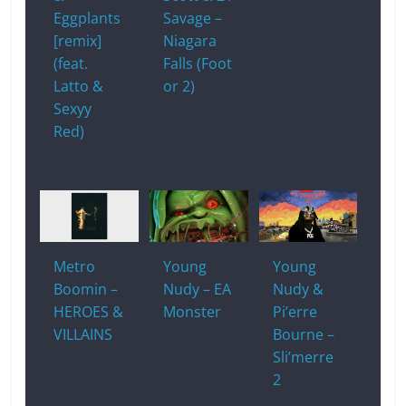
Eggplants
Savage –
[remix]
Niagara
(feat.
Falls (Foot
Latto &
or 2)
Sexyy
Red)
Metro
Young
Young
Boomin –
Nudy – EA
Nudy &
HEROES &
Monster
Pi’erre
VILLAINS
Bourne –
Sli’merre
2