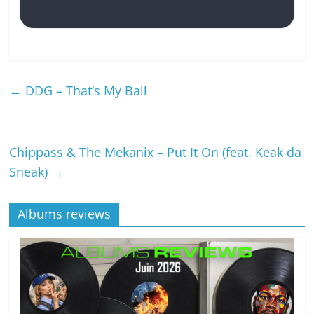
←
DDG – That’s My Ball
Chippass & The Mekanix – Put It On (feat. Keak da
Sneak)
→
Albums reviews