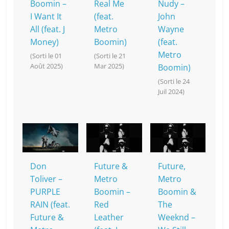
Boomin –
Real Me
Nudy –
I Want It
(feat.
John
All (feat. J
Metro
Wayne
Money)
Boomin)
(feat.
Metro
(Sorti le 01
(Sorti le 21
Août 2025)
Mar 2025)
Boomin)
(Sorti le 24
Juil 2024)
Don
Future &
Future,
Toliver –
Metro
Metro
PURPLE
Boomin –
Boomin &
RAIN (feat.
Red
The
Future &
Leather
Weeknd –