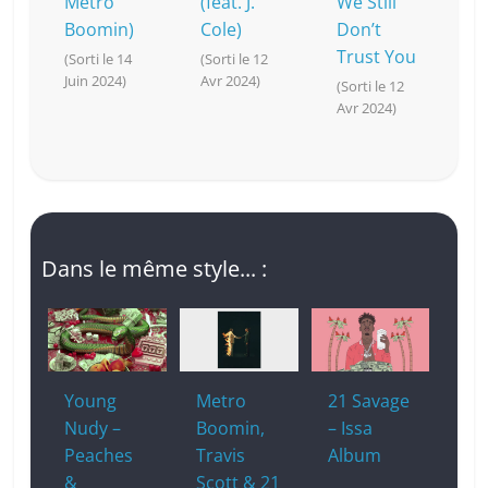
Metro
(feat. J.
We Still
Boomin)
Cole)
Don’t
Trust You
(Sorti le 14
(Sorti le 12
Juin 2024)
Avr 2024)
(Sorti le 12
Avr 2024)
Dans le même style... :
Young
Metro
21 Savage
Nudy –
Boomin,
– Issa
Peaches
Travis
Album
&
Scott & 21