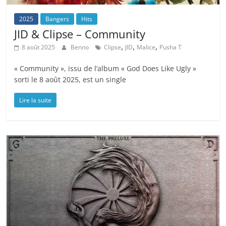
2025
Bangers
Hits
JID & Clipse – Community
,
,
,
8 août 2025
Benno
Clipse
JID
Malice
Pusha T
« Community », issu de l’album « God Does Like Ugly »
sorti le 8 août 2025, est un single
Lire la suite