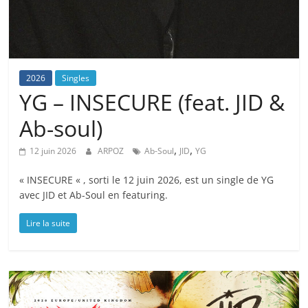
2026
Singles
YG – INSECURE (feat. JID &
Ab-soul)
,
,
12 juin 2026
ARPOZ
Ab-Soul
JID
YG
« INSECURE « , sorti le 12 juin 2026, est un single de YG
avec JID et Ab-Soul en featuring.
Lire la suite