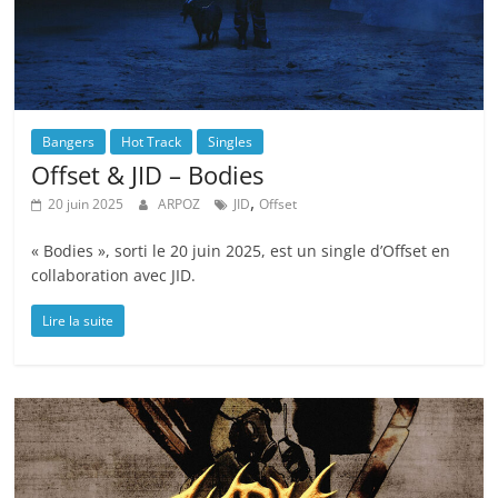
Bangers
Hot Track
Singles
Offset & JID – Bodies
,
20 juin 2025
ARPOZ
JID
Offset
« Bodies », sorti le 20 juin 2025, est un single d’Offset en
collaboration avec JID.
Lire la suite