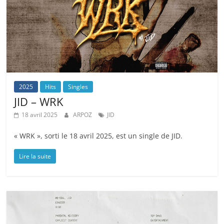
2025
Hits
Singles
JID – WRK
18 avril 2025
ARPOZ
JID
« WRK », sorti le 18 avril 2025, est un single de JID.
Lire la suite