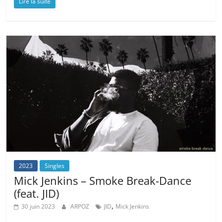
Lire la suite
2023
Singles
Mick Jenkins – Smoke Break-Dance
(feat. JID)
,
30 juin 2023
ARPOZ
JID
Mick Jenkins