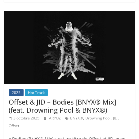
2025
Hot Track
Offset & JID – Bodies [BNYX® Mix]
(feat. Drowning Pool & BNYX®)
,
,
,
3 octobre 2025
ARPOZ
BNYX®
Drowning Pool
JID
Offset
« Bodies (BNYX® Mix) » est un titre de Offset et JID, avec