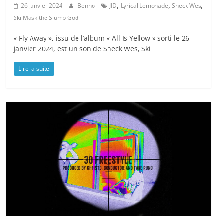
,
,
,
26 janvier 2024
Benno
JID
Lyrical Lemonade
Sheck Wes
Ski Mask the Slump God
« Fly Away », issu de l’album « All Is Yellow » sorti le 26
janvier 2024, est un son de Sheck Wes, Ski
Lire la suite