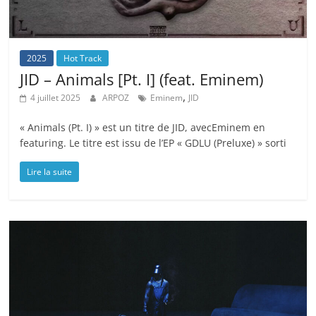
2025
Hot Track
JID – Animals [Pt. I] (feat. Eminem)
,
4 juillet 2025
ARPOZ
Eminem
JID
« Animals (Pt. I) » est un titre de JID, avecEminem en
featuring. Le titre est issu de l’EP « GDLU (Preluxe) » sorti
Lire la suite