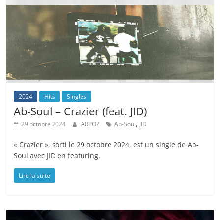
2024
Hits
Singles
Ab-Soul – Crazier (feat. JID)
,
29 octobre 2024
ARPOZ
Ab-Soul
JID
« Crazier », sorti le 29 octobre 2024, est un single de Ab-
Soul avec JID en featuring.
Lire la suite