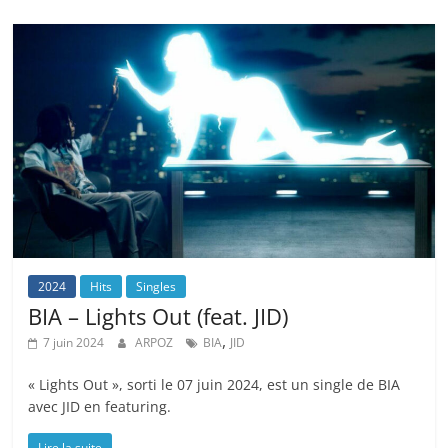
2024
Hits
Singles
BIA – Lights Out (feat. JID)
,
7 juin 2024
ARPOZ
BIA
JID
« Lights Out », sorti le 07 juin 2024, est un single de BIA
avec JID en featuring.
Lire la suite