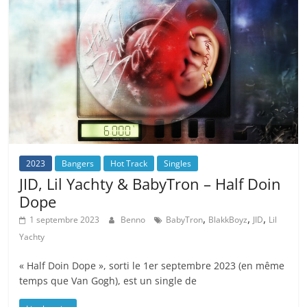
2023
Bangers
Hot Track
Singles
JID, Lil Yachty & BabyTron – Half Doin
Dope
,
,
,
1 septembre 2023
Benno
BabyTron
BlakkBoyz
JID
Lil
Yachty
« Half Doin Dope », sorti le 1er septembre 2023 (en même
temps que Van Gogh), est un single de