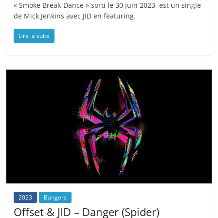
« Smoke Break-Dance » sorti le 30 juin 2023, est un single
de Mick Jenkins avec JID en featuring.
Lire la suite
2023
Bangers
Offset & JID – Danger (Spider)