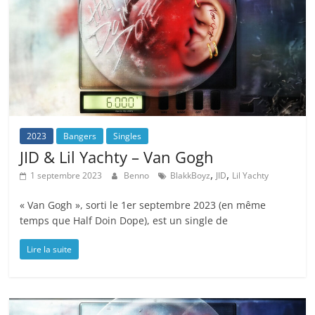
2023
Bangers
Singles
JID & Lil Yachty – Van Gogh
,
,
1 septembre 2023
Benno
BlakkBoyz
JID
Lil Yachty
« Van Gogh », sorti le 1er septembre 2023 (en même
temps que Half Doin Dope), est un single de
Lire la suite