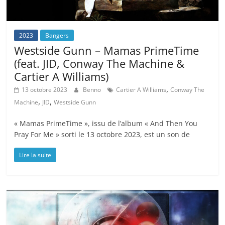
2023
Bangers
Westside Gunn – Mamas PrimeTime
(feat. JID, Conway The Machine &
Cartier A Williams)
,
13 octobre 2023
Benno
Cartier A Williams
Conway The
,
,
Machine
JID
Westside Gunn
« Mamas PrimeTime », issu de l’album « And Then You
Pray For Me » sorti le 13 octobre 2023, est un son de
Lire la suite