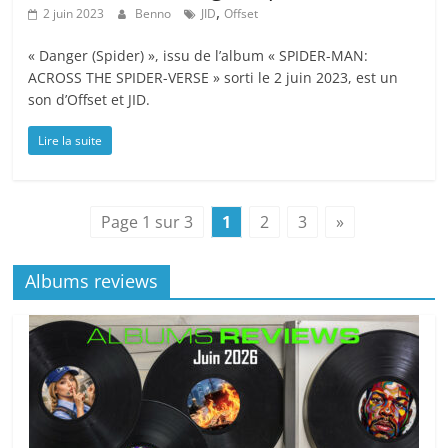
,
2 juin 2023
Benno
JID
Offset
« Danger (Spider) », issu de l’album « SPIDER-MAN:
ACROSS THE SPIDER-VERSE » sorti le 2 juin 2023, est un
son d’Offset et JID.
Lire la suite
Page 1 sur 3
1
2
3
»
Albums reviews