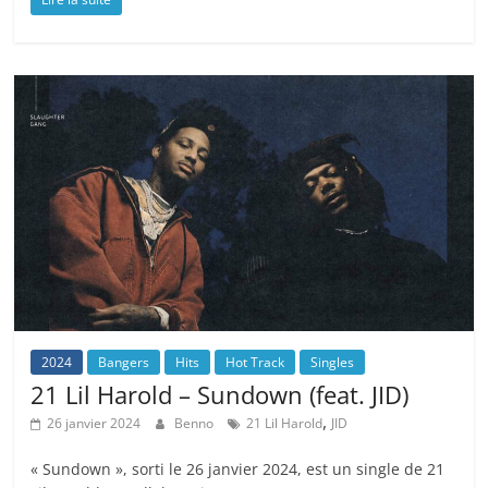
2024
Bangers
Hits
Hot Track
Singles
21 Lil Harold – Sundown (feat. JID)
,
26 janvier 2024
Benno
21 Lil Harold
JID
« Sundown », sorti le 26 janvier 2024, est un single de 21