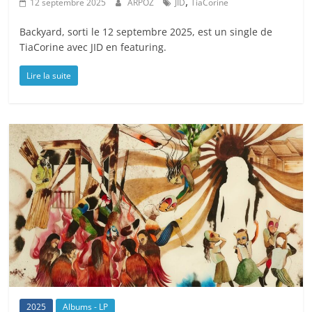
,
12 septembre 2025
ARPOZ
JID
TiaCorine
Backyard, sorti le 12 septembre 2025, est un single de
TiaCorine avec JID en featuring.
Lire la suite
2025
Albums - LP