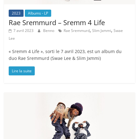
2023
Albums - LP
Rae Sremmurd – Sremm 4 Life
,
,
7 avril 2023
Benno
Rae Sremmurd
Slim Jxmmi
Swae
Lee
« Sremm 4 Life », sorti le 7 avril 2023, est un album du
duo Rae Sremmurd (Swae Lee & Slim Jxmmi)
Lire la suite