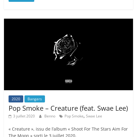
2020
Bangers
Pop Smoke – Creature (feat. Swae Lee)
,
3 juillet 2020
Benno
Pop Smoke
Swae Lee
« Creature », issu de l’album « Shoot For The Stars Aim For
The Moon » sorti le 3 juillet 2020,