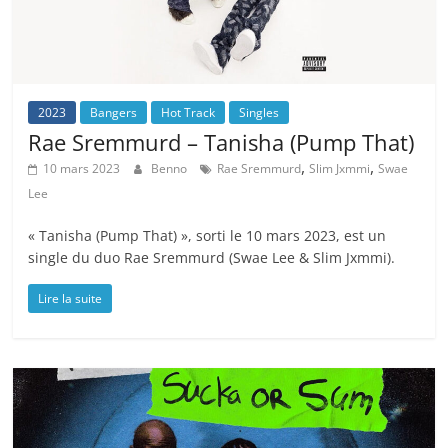
2023
Bangers
Hot Track
Singles
Rae Sremmurd – Tanisha (Pump That)
,
,
10 mars 2023
Benno
Rae Sremmurd
Slim Jxmmi
Swae
Lee
« Tanisha (Pump That) », sorti le 10 mars 2023, est un
single du duo Rae Sremmurd (Swae Lee & Slim Jxmmi).
Lire la suite