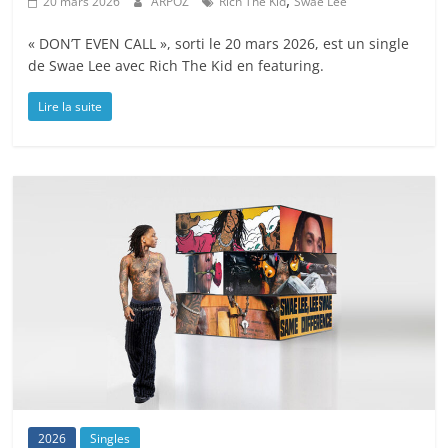
,
20 mars 2026
ARPOZ
Rich The Kid
Swae Lee
« DON’T EVEN CALL », sorti le 20 mars 2026, est un single
de Swae Lee avec Rich The Kid en featuring.
Lire la suite
2026
Singles