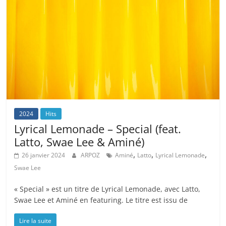
2024
Hits
Lyrical Lemonade – Special (feat.
Latto, Swae Lee & Aminé)
,
,
,
26 janvier 2024
ARPOZ
Aminé
Latto
Lyrical Lemonade
Swae Lee
« Special » est un titre de Lyrical Lemonade, avec Latto,
Swae Lee et Aminé en featuring. Le titre est issu de
Lire la suite