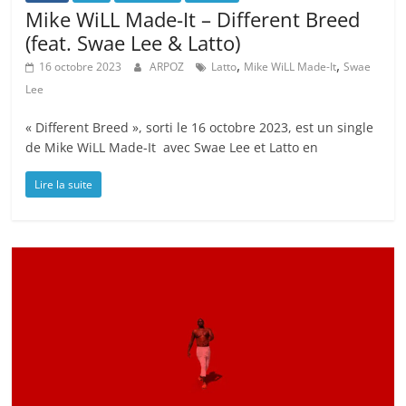
Mike WiLL Made-It – Different Breed
(feat. Swae Lee & Latto)
,
,
16 octobre 2023
ARPOZ
Latto
Mike WiLL Made-It
Swae
Lee
« Different Breed », sorti le 16 octobre 2023, est un single
de Mike WiLL Made-It avec Swae Lee et Latto en
Lire la suite