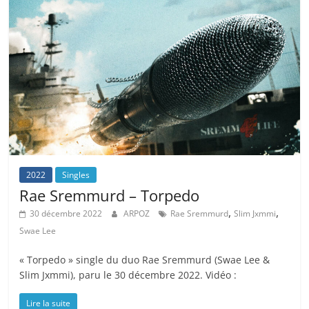
2022
Singles
Rae Sremmurd – Torpedo
,
,
30 décembre 2022
ARPOZ
Rae Sremmurd
Slim Jxmmi
Swae Lee
« Torpedo » single du duo Rae Sremmurd (Swae Lee &
Slim Jxmmi), paru le 30 décembre 2022. Vidéo :
Lire la suite