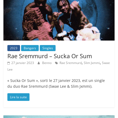
2023
Bangers
Singles
Rae Sremmurd – Sucka Or Sum
,
,
27 janvier 2023
Benno
Rae Sremmurd
Slim Jxmmi
Swae
Lee
« Sucka Or Sum », sorti le 27 janvier 2023, est un single
du duo Rae Sremmurd (Swae Lee & Slim Jxmmi).
Lire la suite