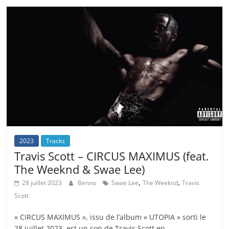
2023
Tracks
Travis Scott – CIRCUS MAXIMUS (feat.
The Weeknd & Swae Lee)
,
,
28 juillet 2023
Benno
Swae Lee
The Weeknd
Travis
Scott
« CIRCUS MAXIMUS », issu de l’album « UTOPIA » sorti le
28 juillet 2023, est un son de Travis Scott en