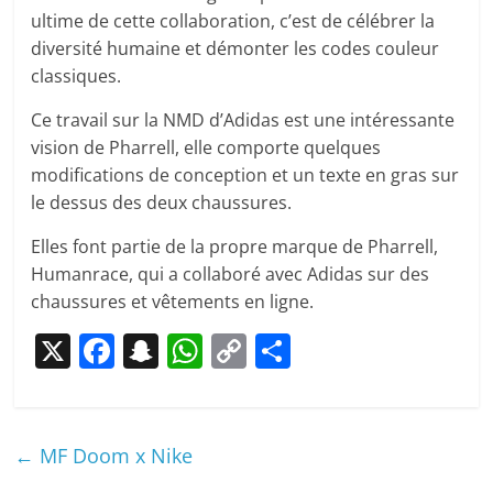
ultime de cette collaboration, c’est de célébrer la
diversité humaine et démonter les codes couleur
classiques.
Ce travail sur la NMD d’Adidas est une intéressante
vision de Pharrell, elle comporte quelques
modifications de conception et un texte en gras sur
le dessus des deux chaussures.
Elles font partie de la propre marque de Pharrell,
Humanrace, qui a collaboré avec Adidas sur des
chaussures et vêtements en ligne.
X
F
S
W
C
P
a
n
h
o
ar
c
a
at
p
ta
e
p
s
y
g
←
MF Doom x Nike
b
c
A
Li
er