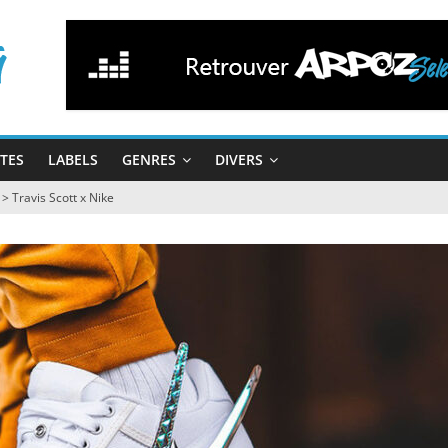
STES
LABELS
GENRES
DIVERS
>
Travis Scott x Nike