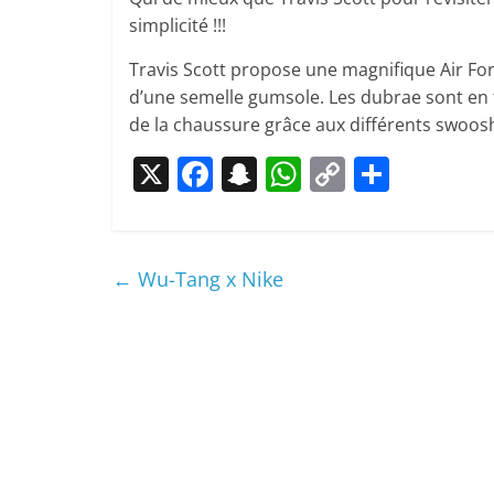
simplicité !!!
Travis Scott propose une magnifique Air Forc
d’une semelle gumsole. Les dubrae sont en fo
de la chaussure grâce aux différents swooshe
X
F
S
W
C
P
a
n
h
o
ar
c
a
at
p
ta
e
p
s
y
g
←
Wu-Tang x Nike
b
c
A
Li
er
o
h
p
n
o
at
p
k
k