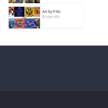
Art by P‑Ro
6 juin 2025