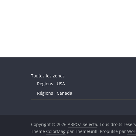
Toutes les zones
Régions : USA
Régions : Canada
Copyright © 2026
ARPOZ Selecta
. Tous droits réser
Theme
ColorMag
par ThemeGrill. Propulsé par
Wor