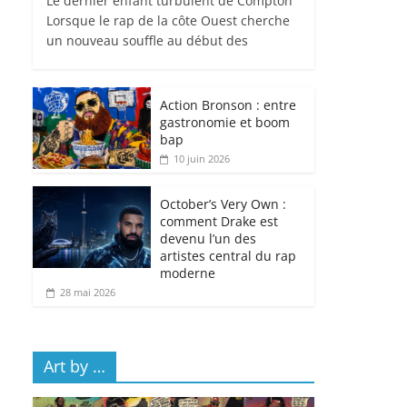
Le dernier enfant turbulent de Compton
Lorsque le rap de la côte Ouest cherche
un nouveau souffle au début des
Action Bronson : entre
gastronomie et boom
bap
10 juin 2026
October’s Very Own :
comment Drake est
devenu l’un des
artistes central du rap
moderne
28 mai 2026
Art by …