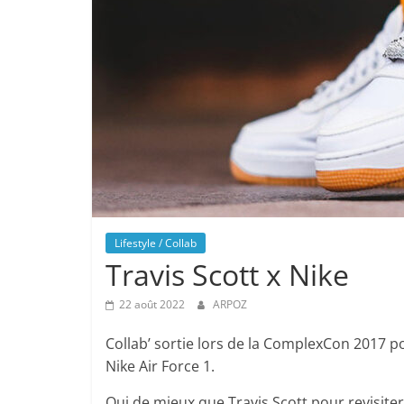
Lifestyle / Collab
Travis Scott x Nike
22 août 2022
ARPOZ
Collab’ sortie lors de la ComplexCon 2017 
Nike Air Force 1.
Qui de mieux que Travis Scott pour revisite