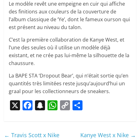
Le modèle revêt une empeigne en cuir qui affiche
des finitions aux couleurs de la couverture de
l’album classique de ‘Ye’, dont le fameux ourson qui
est présent au niveau du talon.
C’est la première collaboration de Kanye West, et
l’une des seules où il utilise un modèle déjà
existant, et ne crée pas lui-même la silhouette de la
chaussure.
La BAPE STA ‘Dropout Bear’, qui n’était sortie qu’en
quantités très limitées reste jusqu’aujourd’hui un
graal pour les collectionneurs de sneakers.
X
F
S
W
C
P
a
n
h
o
ar
c
a
at
p
ta
e
p
s
y
g
←
Travis Scott x Nike
Kanye West x Nike
→