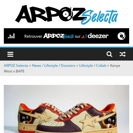
Passer
au
contenu
ARPOZ
Selecta
by
ARPOZ Selecta
>
News / Lifestyle / Dossiers
>
Lifestyle / Collab
>
Kanye
ARPOZ
West x BAPE
&
BENNO