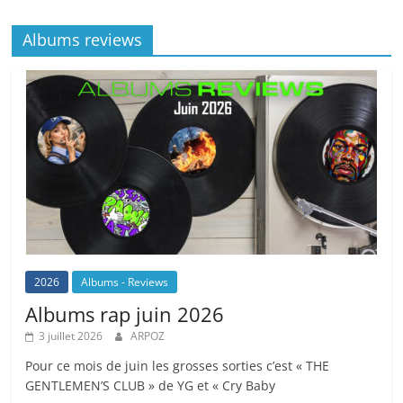
b
c
A
Li
er
o
h
p
n
Albums reviews
o
at
p
k
k
2026
Albums - Reviews
Albums rap juin 2026
3 juillet 2026
ARPOZ
Pour ce mois de juin les grosses sorties c’est « THE
GENTLEMEN’S CLUB » de YG et « Cry Baby