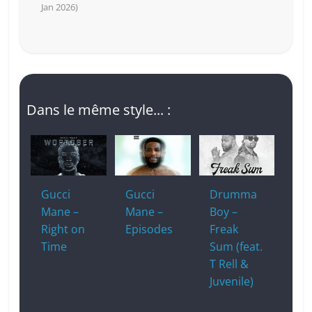
Jan 2026)
Dans le même style... :
Gucci
Gucci
Drumma
Mane –
Mane –
Boy –
Right on
Episodes
Freak
Time
Sum (feat.
T Rell &
Juvenile)