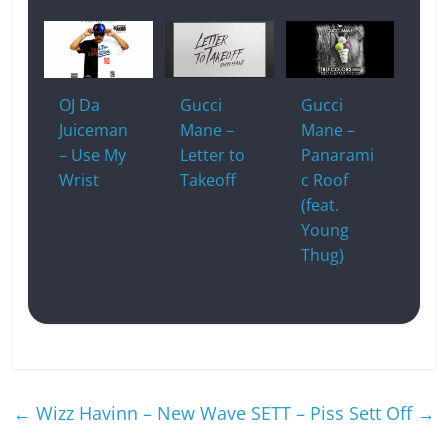
OJ Da
Gucci
Gucci
Juiceman
Mane –
Mane –
– Use My
Letter to
Panarami
Wrist
Takeoff
c Roof
(feat.
Young
Thug)
←
Wizz Havinn – New Wave
SETT – Piss Sett Off
→