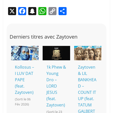
X
F
S
W
C
P
a
n
h
o
ar
c
a
at
p
ta
e
p
s
y
g
Derniers titres avec Zaytoven
b
c
A
Li
er
o
h
p
n
o
at
p
k
k
Kollosus –
1k Phew &
Zaytoven
I LUV DAT
Young
& LIL
PAPE
Dro –
BANKHEA
(feat.
LORD
D –
Zaytoven)
JESUS
COUNT IT
(feat.
UP (feat.
(Sorti le 06
Fév 2026)
Zaytoven)
TATUM
GALBERT
(Sorti le 23