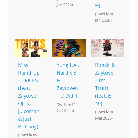
Jan 2026)
H)
(Sorti le 18
Jan 2026)
Miss
Yung L.A.,
Ronski &
Raindrop
Nard x B
Zaytoven
– TRICKS
&
– I’m
(feat.
Zaytoven
Truth
Zaytoven,
– U Did It
(feat. E-
OJ Da
40)
(Sorti le 11
Oct 2025)
Juiceman
(Sorti le 16
Mai 2025)
& Just
Brittany)
(Sorti le 09