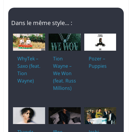
Dans le même style... :
WhyTek –
Tion
Pozer –
Saxo (feat.
Wayne –
Puppies
Tion
We Won
Wayne)
(feat. Russ
Millions)
Tkandz –
JBee –
Jeshi –