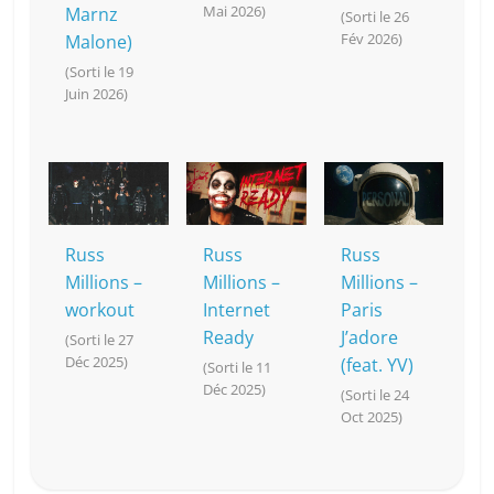
Mai 2026)
Marnz
(Sorti le 26
Fév 2026)
Malone)
(Sorti le 19
Juin 2026)
Russ
Russ
Russ
Millions –
Millions –
Millions –
workout
Internet
Paris
Ready
J’adore
(Sorti le 27
Déc 2025)
(feat. YV)
(Sorti le 11
Déc 2025)
(Sorti le 24
Oct 2025)