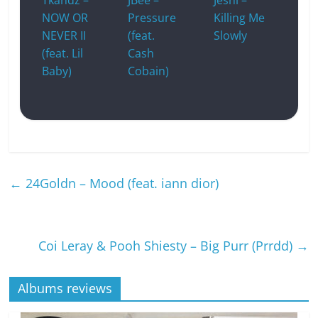
NOW OR
Pressure
Killing Me
NEVER II
(feat.
Slowly
(feat. Lil
Cash
Baby)
Cobain)
←
24Goldn – Mood (feat. iann dior)
Coi Leray & Pooh Shiesty – Big Purr (Prrdd)
→
Albums reviews