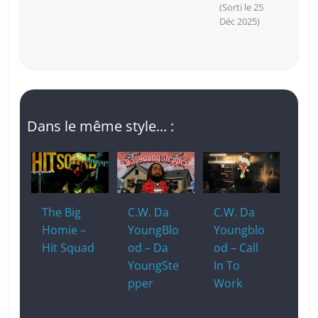
(Sorti le 25
Déc 2025)
Dans le même style... :
The Big
C.W. Da
C.W. Da
Homie –
YoungBlo
Youngblo
Hit Squad
od – Da
od – Call
YoungSte
In To
pper
Work