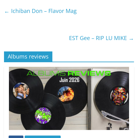
←
Ichiban Don – Flavor Mag
EST Gee – RIP LU MIKE
→
Albums reviews