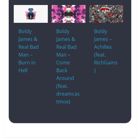
Boldy
Boldy
Boldy
James &
James &
James –
Real Bad
Real Bad
Achilles
Man –
Man –
(feat.
Burn in
Come
RichGains
Hell
Back
)
Around
(feat.
dreamcas
tmoe)