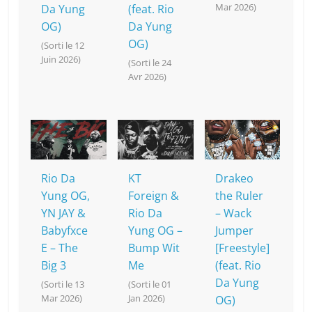
Mar 2026)
Da Yung
(feat. Rio
OG)
Da Yung
OG)
(Sorti le 12
Juin 2026)
(Sorti le 24
Avr 2026)
Rio Da
KT
Drakeo
Yung OG,
Foreign &
the Ruler
YN JAY &
Rio Da
– Wack
Babyfxce
Yung OG –
Jumper
E – The
Bump Wit
[Freestyle]
Big 3
Me
(feat. Rio
Da Yung
(Sorti le 13
(Sorti le 01
Mar 2026)
Jan 2026)
OG)