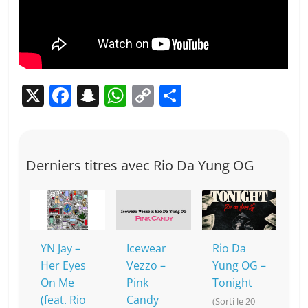
X
F
S
W
C
P
a
n
h
o
ar
c
a
at
p
ta
e
p
s
y
g
Derniers titres avec Rio Da Yung OG
b
c
A
Li
er
o
h
p
n
o
at
p
k
k
YN Jay –
Icewear
Rio Da
Her Eyes
Vezzo –
Yung OG –
On Me
Pink
Tonight
(feat. Rio
Candy
(Sorti le 20