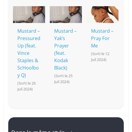
Mustard –
Mustard –
Mustard –
Pressured
Yak’s
Pray For
Up (feat.
Prayer
Me
Vince
(feat.
(Sorti le 12
Juil 2024)
Staples &
Kodak
ScHoolbo
Black)
y Q)
(Sorti le 25
Juil 2024)
(Sorti le 26
Juil 2024)