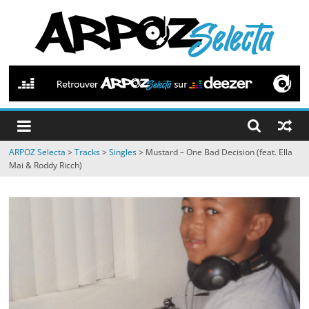
Passer
au
contenu
ARPOZ
Selecta
by
ARPOZ Selecta
>
Tracks
>
Singles
>
Mustard – One Bad Decision (feat. Ella
ARPOZ
Mai & Roddy Ricch)
&
BENNO