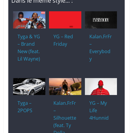
Dans le même style... :
Tyga & YG
YG – Red
Kalan.FrFr
– Brand
Friday
–
New (feat.
Everybod
Lil Wayne)
y
Tyga –
Kalan.FrFr
YG – My
2POPS
–
Life
Silhouette
4Hunnid
(feat. Ty
Dolla