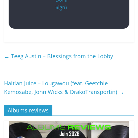
$ign)
←
Teeg Austin – Blessings from the Lobby
Haitian Juice – Lougawou (feat. Geetchie
Kemosabe, John Wicks & DrakoTransportin)
→
Albums reviews