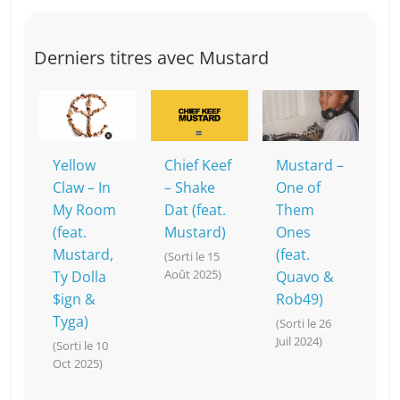
Derniers titres avec Mustard
Yellow
Chief Keef
Mustard –
Claw – In
– Shake
One of
My Room
Dat (feat.
Them
(feat.
Mustard)
Ones
Mustard,
(feat.
(Sorti le 15
Août 2025)
Ty Dolla
Quavo &
$ign &
Rob49)
Tyga)
(Sorti le 26
Juil 2024)
(Sorti le 10
Oct 2025)