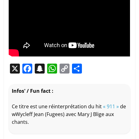
X
F
S
W
C
P
a
n
h
o
ar
c
a
at
p
ta
Infos' / Fun fact :
e
p
s
y
g
b
c
A
Li
er
Ce titre est une réinterprétation du hit
« 911 »
de
wWycleff Jean (Fugees) avec Mary J Blige aux
o
h
p
n
chants.
o
at
p
k
k