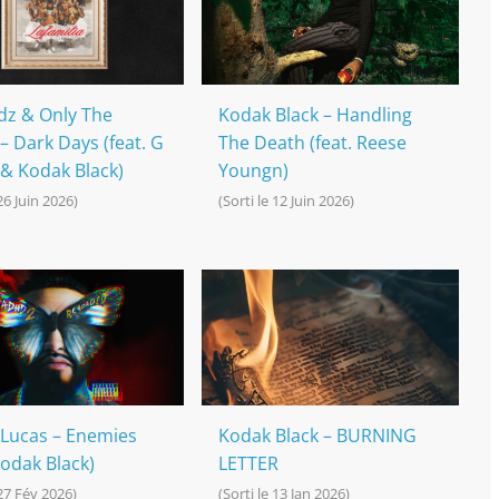
dz & Only The
Kodak Black – Handling
– Dark Days (feat. G
The Death (feat. Reese
& Kodak Black)
Youngn)
 26 Juin 2026)
(Sorti le 12 Juin 2026)
 Lucas – Enemies
Kodak Black – BURNING
Kodak Black)
LETTER
 27 Fév 2026)
(Sorti le 13 Jan 2026)