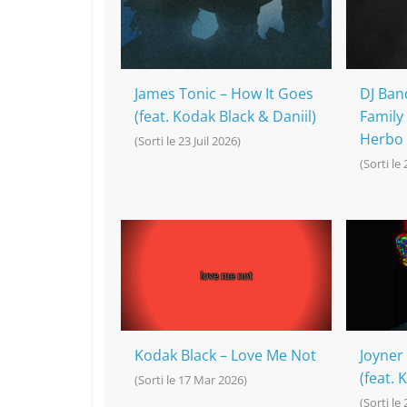
o
at
p
k
k
James Tonic – How It Goes
DJ Ban
(feat. Kodak Black & Daniil)
Family 
Herbo 
(Sorti le 23 Juil 2026)
(Sorti le
Kodak Black – Love Me Not
Joyner
(feat. 
(Sorti le 17 Mar 2026)
(Sorti le