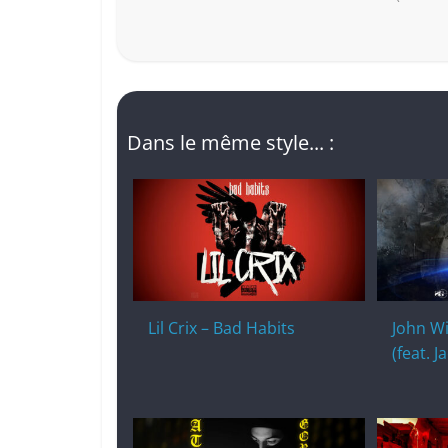
Dans le même style... :
Lil Crix – Bad Habits
John Wi
(feat. J