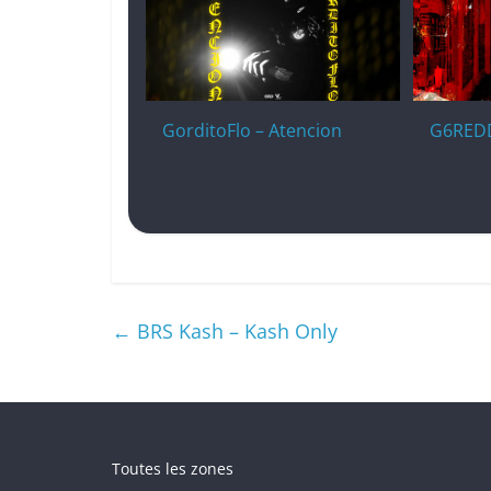
GorditoFlo – Atencion
G6REDD
←
BRS Kash – Kash Only
Toutes les zones