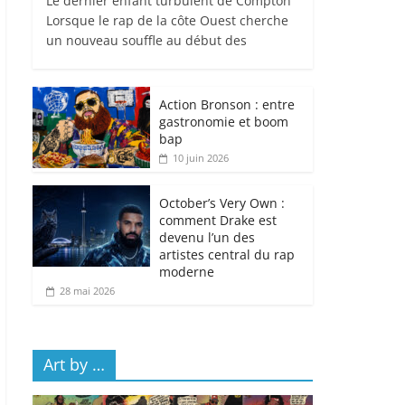
Le dernier enfant turbulent de Compton
Lorsque le rap de la côte Ouest cherche
un nouveau souffle au début des
Action Bronson : entre
gastronomie et boom
bap
10 juin 2026
October’s Very Own :
comment Drake est
devenu l’un des
artistes central du rap
moderne
28 mai 2026
Art by …