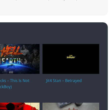
cks – This Is Not
Jit4 Stan – Betrayed
ackBoy)