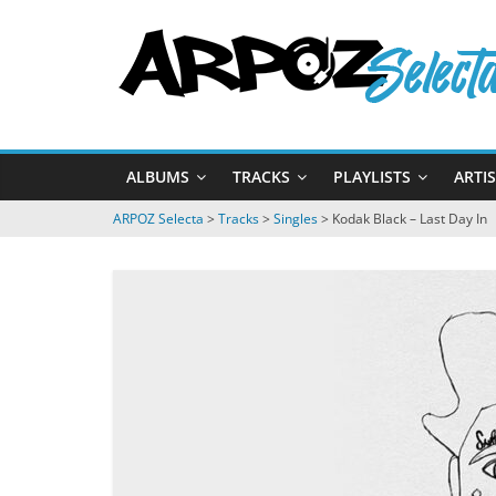
Passer
ARPOZ
au
contenu
Selecta
by
ALBUMS
TRACKS
PLAYLISTS
ARTI
ARPOZ
&
ARPOZ Selecta
>
Tracks
>
Singles
>
Kodak Black – Last Day In
BENNO